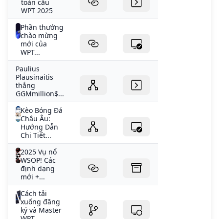
toàn cầu
WPT 2025
Phần thưởng
chào mừng
mới của
WPT...
Paulius
Plausinaitis
thắng
GGMmillion$...
Kèo Bóng Đá
Châu Âu:
Hướng Dẫn
Chi Tiết...
2025 Vụ nổ
WSOP! Các
định dạng
mới +...
Cách tải
xuống đăng
ký và Master
WPT...