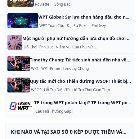
Giới Thiệu Casino Online BK8
Lịch thi WPT Châu Á Thái Bình Dương 2024-2025
Cuộc đua gay cấn dành cho Cầu thủ xuất sắc nhất WPT m
Roulette
Sòng Bạc
Bắn Cá Online: Cách Chọn Phiên Bản Trên Điện Thoại Và 
11 ứng dụng và trò chơi poker hay nhất dành cho Androi
Kèo Bóng Đá Châu Âu: Hướng Dẫn Chi Tiết và Cách Đọc 
bắn cá đổi thưởng
WPT Global: Sự lựa chọn hàng đầu cho người chơi poker Theo như chúng tôi biết, WPT Global là phòng duy nhất trên thị trường cung cấp một danh sách các đại sứ đa dạng và rộng rãi như vậy cho các gói giải đấu của họ. Các đại sứ được các nhân cách được đánh giá cao và có kinh nghiệm trong lĩnh vực poker, cho vay ảnh hưởng và uy tín của họ đối với nền tảng. Gặp gỡ các huyền thoại poker cung cấp năng lượng cho WPT Global Cách tốt nhất để mô tả Phil Ivey là bằng cách gọi anh ta là “Tiger Woods of Poker” với mười chiến thắng vòng tay WSOP và một thành viên Poker Hall of Fame.
Chơi Game Bài Tiến Lên Miền Nam Miễn Phí
Ai đã phát minh ra trò chơi roulette?
Bắn Cá Online: Cách Chọn Phiên Bản Trên Điện Thoại Và 
Những quốc gia nào bị hạn chế trên WPT Global?
WPT Toàn Cầu
Đại Sứ Poker
Phil Ivey
WPT Global Cow Boy: Quan điểm của người chơi
WPT Global có ứng dụng di động không?
Game Bắn Cá Đổi Thưởng: 10 Tiêu Chí Kiểm Tra Nền Tảng
Game Bắn Cá Miễn Phí: Cách Chơi Thử Không Cần Nạp Ti
Các giải đấu poker trực tuyến hàng đầu để xem và chơi 
Cách tải xuống đăng ký và Master WPT Global: 2025 Guid
Sử dụng mã tiền thưởng WPT777 để yêu cầu ưu đãi đặc bi
game bắn cá
Lịch trình giải đấu toàn cầu WPT 2025
Một người phụ nữ hướng dẫn lựa chọn đồ chơi tình dục hoàn hảo Trở thành Real â Cõi đồ chơi tình dục có thể cảm thấy rất giống với cửa hàng kẹo đó với hòn đảo vô tận. Đó là thú vị, chắc chắn, nhưng cũng hơi áp đảo. Cho dù bạn là một người mới tò mò về những trải nghiệm mới hay ai đó đang tìm cách gia vị mọi thứ, món đồ chơi phù hợp với bạn chỉ là vấn đề biết bản thân và mong muốn của bạn.
Giải vô địch tiền thưởng vàng: Cú sút hàng tuần của bạn
WPT Global: Sự lựa chọn hàng đầu cho người chơi poker
Khi nào và tại sao số 0 kép được thêm vào bánh xe roule
Phần thưởng chào mừng mới của WPT Global: lên tới $ 
Cách giành chiến thắng tại các vị trí trực tuyến vào năm 
Đồ Chơi Tình Dục
Niềm Vui Của Phụ Nữ
Hướng Dẫn Của Phụ Nữ
Mẹo mới toàn cầu của WPT: Xem trước cá cược tuần 6 c
Đủ điều kiện cho sự kiện chính của WPT Global thông qu
Cách tải xuống đăng ký và Master WPT Global: 2025 Guid
Giải vô địch tiền thưởng vàng: Cú sút hàng tuần của bạn
Paulius Plausinaitis thắng GGMmillion$ SHR với số tiền 
Top 5 Nhà Cái Uy Tín Nhất Việt Nam 2024
bắn cá online
Ai đã phát minh ra trò chơi roulette?
Texas Holdem Flop có nghĩa là gì?
Timothy Chung: Từ tiệc sinh nhật đến nhà vô địch WPT Prime UK Giải vô địch WPT Prime 2024 Giải vô địch WPT Prime trị giá 1.100 USD, 5.000.000 USD GTD sẽ diễn ra từ ngày 8 đến ngày 14 tháng 12 tại Wynn Las Vegas như một phần của Lễ hội vô địch thế giới WPT, diễn ra từ ngày 3 đến ngày 23 tháng 12. Năm ngoái, Calvin Anderson đã giành chức vô địch WPT Prime Championship 2023, đứng đầu kỷ lục 10.
Rake Chase là gì?
Khi nào và tại sao số 0 kép được thêm vào bánh xe roule
Vui Cùng Dafabet – Khám Phá Thế Giới Cá Cược Đẳng Cấ
Ứng dụng sòng bạc trực tuyến hàng đầu năm 2025
WPT
WPT Prime
Timothy Chung
Ứng dụng sòng bạc trực tuyến hàng đầu năm 2025
Một số vụ bê bối và tranh cãi nổi tiếng về roulette trong s
Sòng bạc tiền thưởng hàng đầu không có tiền gửi vào nă
game bắn cá đổi thưởng
Ai có nhiều vòng tay WSOP nhất?
Game Bắn Cá: Luật Chơi Vũ Khí Và Cách Chọn Mục Tiêu
Chơi Game Bài Tiến Lên Miền Nam Miễn Phí
Quy tắc mới cho Thiên đường WSOP: Thiết bị điện tử và Hỗ trợ theo thời gian thực Chuỗi WSOP Paradise khởi động với các quy tắc mới Chỉ còn vài ngày nữa là loạt World Series of Poker (WSOP) Paradise diễn ra và những người chơi tham dự nên lưu ý về một thay đổi quy tắc quan trọng sẽ ảnh hưởng đến việc sử dụng các thiết bị điện tử tại bàn. Giải đấu bắt đầu ở Bahamas vào ngày 6 tháng 12, bao gồm 13 sự kiện vòng tay vàng trực tiếp và hai sự kiện trực tuyến, tất cả đều được PokerNews đưa tin trực tiếp.
Mẹo mới toàn cầu của WPT: Xem trước cá cược tuần 6 c
Timothy Chung: Từ tiệc sinh nhật đến nhà vô địch WPT P
Mẹo mới toàn cầu của WPT: Xem trước cá cược tuần 6 c
Phần thưởng chào mừng mới của WPT Global: lên tới $ 
WSOP
Hỗ Trợ Điện Tử
Hỗ Trợ Thời Gian Thực
Hyper Dash trong WPT Global là gì? Đi sâu vào hành độn
Đối tác toàn cầu của WPT với Câu lạc bộ bài Poker & Sòng
Bắn Cá Đổi Thưởng Là Gì? Cách Phân Biệt Xu Ảo Và Phần
game bắn cá
game bắn cá miễn phí
Cách tải xuống WPTGO và bắt đầu
WPT Global: Sự lựa chọn hàng đầu cho người chơi poker
Giải vô địch WPT Prime trở lại với Jereld Sam Shining
TP trong WPT poker là gì? TP trong WPT poker là gì? Điểm giải đấuÂ (TP) được sử dụng để mua vào các giải đấu VIP trên ClubWPT. Tất cả người chơi bắt đầu với số lượng TP cố định (500) khi mở tài khoản VIP. Chúng không thể được tải lại nhưng sẽ tự động được “nạp tiền” một lần mỗi ngày.
TP trong WPT poker là gì?
Những quốc gia nào bị hạn chế trên WPT Global?
Top 5 sòng bạc trực tuyến năm 2025: chơi ở đâu và giành
Texas Holdem Flop có nghĩa là gì?
Chơi Tiến Lên Miền Nam Offline: Hướng Dẫn Tải Game và
Poker toàn cầu có phải là tiền thật không?
Câu Hỏi Thường Gặp
Vincent Meli tăng lên 100.000 với K♣️ J♣️ Francois Tosques Ca
Một phát bắn - Giải đấu Freezeout của WPT Global
Điều khoản tiền thưởng toàn cầu của WPT: Tiền mặt được
game bắn cá đổi thưởng
Mẹo mới toàn cầu của WPT: Xem trước cá cược tuần 6 c
game bắn cá đổi thưởng
game bắn cá miễn phí
WPT Australia Returns: Thời điểm quan trọng của poker t
Quy tắc mới cho Thiên đường WSOP: Thiết bị điện tử và H
Hướng Dẫn Chi Tiết Về Fun88 Đăng Nhập
Sách hướng dẫn giải đấu WPT Australia 2024
Cuộc thi Discord nóng lên: Hãy tham gia hành động!
WPT Australia Returns: Thời điểm quan trọng của poker t
Giải vô địch thế giới WPT 2024 khai mạc tại Wynn Las Vega
Chơi Game Bài Tiến Lên Miền Nam Miễn Phí
Những quốc gia nào có thể chơi WPTGlobal vào năm 202
Sử dụng đô la hộ chiếu toàn cầu WPT để vào các sự kiện 
KHI NÀO VÀ TẠI SAO SỐ 0 KÉP ĐƯỢC THÊM VÀO
Phil Ivey tổ chức trò chơi gặp gỡ lễ hội tại Wynn Las Veg
Tổng giải thưởng của WPT Prime Đài Loan là bao nhiêu
Cory Zeidman nhận tội về kế hoạch gian lận cá cược thể 
Bạn không thể tải xuống và chơi WPT Poker Global ở các
11 ứng dụng và trò chơi poker hay nhất dành cho Androi
Đối tác toàn cầu của WPT với Câu lạc bộ bài Poker & Sòng