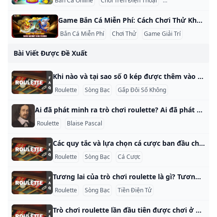
Bắn Cá Online
Chơi Trên Điện Thoại
Chơi Trên Máy Tính
Sử dụng đô la hộ chiếu toàn cầu WPT để vào các sự kiện 
Quy tắc mới cho Thiên đường WSOP: Thiết bị điện tử và H
bắn cá đổi thưởng
Phần thưởng chào mừng mới của WPT Global: lên tới $ 
Game Bắn Cá Miễn Phí: Cách Chơi Thử Không Cần Nạp Tiền Game Bắn Cá Miễn Phí: Cách Chơi Thử Không Cần Nạp Tiền Game bắn cá miễn phí là lựa chọn phù hợp cho người muốn tìm hiểu luật chơi, thử vũ khí và làm quen với cách di chuyển của các mục tiêu mà không cần sử dụng tiền thật. Tuy nhiên, từ “miễn phí” không phải lúc nào cũng có nghĩa rằng trò chơi hoàn toàn không có giao dịch.
Không có tiền gửi miễn phí tại WPT Global - chơi mà khôn
Cách chơi WPT Global trên máy tính của bạn 2024
Sự trở lại của Shevliakov giành giải thưởng hàng triệu 
Luật Chơi Poker Online tại DA88
Martin Tsvetanov giành chiến thắng trong sự kiện chính 
James Obst giành chức vô địch WPT Australia và giành đư
Cuộc đua gay cấn dành cho Cầu thủ xuất sắc nhất WPT m
Ai đã phát minh ra trò chơi roulette?
Bắn Cá Miễn Phí
Chơi Thử
Game Giải Trí
Frank Stepuchin dẫn đầu RRPO WPT Seminole 2024 sau n
Làm cho Phil Ivey cười có thể biến thành một ngày trả lươ
Cách giành chiến thắng tại các vị trí trực tuyến vào năm 
2025 Vụ nổ WSOP! Các định dạng mới + Giải thưởng lớn n
game bắn cá đổi thưởng
game bắn cá đổi thưởng
Bài Viết Được Đề Xuất
Nhà tài trợ Tiêu đề WPT Global Now cho Triton Poker Sup
WPT Global tổ chức sự kiện ở những quốc gia và khu vực
Sách hướng dẫn giải đấu WPT Australia 2024
Nguồn gốc của cái tên Roulette là gì?
Các giải đấu hàng ngày từ WPT Global
Vincent Meli tăng lên 100.000 với K♣️ J♣️ Francois Tosques Ca
Giải vô địch thế giới WPT 2024 khai mạc tại Wynn Las Vega
Game Bắn Cá: Luật Chơi Vũ Khí Và Cách Chọn Mục Tiêu
Các giải đấu hàng ngày từ WPT Global
Top 5 sòng bạc trực tuyến năm 2025: chơi ở đâu và giành
Những quốc gia nào bị hạn chế trên WPT Global?
bắn cá đổi thưởng
WPT Global từ Chủ nhật Hyper PKO Showdown: Mua thấp
Khi nào và tại sao số 0 kép được thêm vào bánh xe roulette của Mỹ? Khi nào và tại sao số 0 kép được thêm vào bánh xe roulette của Mỹ? Số 0 kép đã được thêm vào bánh xe roulette của Mỹ vào giữa thế kỷ 19. Năm chính xác không rõ ràng, nhưng người ta cho rằng nó đã được thêm vào khoảng những năm 1860. Lý do bổ sung nó là để tăng tỷ lệ lợi nhuận nhà cái, giúp trò chơi mang lại nhiều lợi nhuận hơn cho sòng bạc.
Điều khoản tiền thưởng toàn cầu của WPT: Tiền mặt được
Tùy chọn thanh toán tại EVERYGAME Poker: Giao dịch n
Cách tải xuống WPTGO và bắt đầu
Sòng bạc toàn cầu WPT: Một cuộc phiêu lưu đầy thú vị
Game Bắn Cá Miễn Phí: Cách Chơi Thử Không Cần Nạp Ti
Game Bắn Cá Miễn Phí: Cách Chơi Thử Không Cần Nạp Ti
2025 Vụ nổ WSOP! Các định dạng mới + Giải thưởng lớn n
Roulette
Sòng Bạc
Gấp Đôi Số Không
TP trong WPT poker là gì?
Giới Thiệu Casino Online Vip79
Khi nào và tại sao số 0 kép được thêm vào bánh xe roule
WPT Global có ứng dụng di động không?
11 ứng dụng và trò chơi poker hay nhất dành cho Androi
Ngày 20-25 tháng 9 năm 2024 Giải vô địch WPT Úc
Bạn không thể tải xuống và chơi WPT Poker Global ở các
Sòng bạc trực tuyến đáng tin cậy nhất: WPT Global
Một số vụ bê bối và tranh cãi nổi tiếng về roulette trong s
Mẹo mới toàn cầu của WPT: Xem trước cá cược tuần 6 c
Lễ hội mùa xuân toàn cầu WPT: 7.000.000 đô la giải thư
Poker toàn cầu có phải là tiền thật không?
Đủ điều kiện cho sự kiện chính của WPT Global thông qu
Poker toàn cầu có phải là tiền thật không?
Ai đã phát minh ra trò chơi roulette? Ai đã phát minh ra trò chơi roulette? Nguồn gốc chính xác của roulette là chủ đề gây nhiều tranh cãi và suy đoán giữa các nhà sử học và những người đam mê cờ bạc. Mặc dù không có sự đồng thuận rõ ràng về người phát minh ra trò chơi, vẫn tồn tại một số giả thuyết liên quan đến việc tạo ra trò chơi. Một trong những giả thuyết phổ biến nhất là trò chơi này được phát minh bởi nhà toán học người Pháp tên là Blaise Pascal vào thế kỷ 17.
Làm cho Phil Ivey cười có thể biến thành một ngày trả lươ
Máy đánh bạc trả tiền thật mà không cần đặt cọc Chơi mi
Sử dụng đô la hộ chiếu toàn cầu WPT để vào các sự kiện 
Roulette đóng vai trò gì trong văn hóa đại chúng chẳng
Roulette
Blaise Pascal
Quảng cáo mới nhất của WPT Global: vé cho một số tiền 
Cách đủ điều kiện tham gia các sự kiện trực tuyến của 
Chơi bài xì phé trực tuyến trên Android: Hướng dẫn năm
Sử dụng đô la hộ chiếu toàn cầu WPT để vào các sự kiện 
Cách chơi WPT Global trên máy tính của bạn 2024
Cuộc thi Discord nóng lên: Hãy tham gia hành động!
WPT Global: Sự lựa chọn hàng đầu cho người chơi poker
Các quy tắc và lựa chọn cá cược ban đầu cho roulette là gì? Các quy tắc ban đầu và các lựa chọn cá cược cho roulette là gì? Các quy tắc ban đầu và các lựa chọn cá cược cho roulette tương đối đơn giản. Trò chơi có một bánh xe quay với các ô được đánh số, thường từ 1 đến 36. Các phiên bản đầu tiên của trò chơi cũng có một ô số 0 duy nhất, giúp nhà cái có lợi thế hơn một chút.
Cách tải xuống đăng ký và Master WPT Global: 2025 Guid
Đối tác toàn cầu của WPT với Câu lạc bộ bài Poker & Sòng
Sự ra đời của sòng bạc trực tuyến đã tác động đến trò ch
Roulette
Sòng Bạc
Cá Cược
WPT Australia Returns: Thời điểm quan trọng của poker t
Sách hướng dẫn giải đấu WPT Australia 2024
Game Bắn Cá Đổi Thưởng: 10 Tiêu Chí Kiểm Tra Nền Tảng
game bắn cá đổi thưởng
Công nghệ đã ảnh hưởng đến trò chơi roulette như thế 
Tương lai của trò chơi roulette là gì? Tương lai của trò chơi roulette là gì? Một tương lai tiềm năng cho roulette là sự tích hợp của công nghệ thực tế ảo và tăng cường. Điều này sẽ cho phép người chơi đắm mình trong môi trường sòng bạc ảo và tận hưởng trải nghiệm chơi game thực tế và hấp dẫn hơn. Một tương lai tiềm năng khác cho roulette là sự phát triển liên tục của trò chơi trực tuyến.
game bắn cá đổi thưởng
Nhà tài trợ Tiêu đề WPT Global Now cho Triton Poker Sup
Các giải đấu hàng ngày từ WPT Global
Phần thưởng chào mừng mới của WPT Global: lên tới $ 
Roulette
Sòng Bạc
Tiền Điện Tử
Hyper Dash trong WPT Global là gì? Đi sâu vào hành độn
game bắn cá
Roulette đóng vai trò gì trong văn hóa đại chúng chẳng
Trò chơi roulette lần đầu tiên được chơi ở đâu và khi nào? Trò chơi roulette lần đầu tiên được chơi ở đâu và khi nào? Trò chơi mà chúng ta biết ngày nay xuất hiện lần đầu tiên ở Paris vào năm 1796 và nhanh chóng trở nên phổ biến khắp châu Âu, đặc biệt là tại các sòng bạc ở Monte Carlo. Việc Francois và Louis Blanc bổ sung số 0 vào giữa thế kỷ 19 đã giúp tăng tỷ lệ lợi nhuận nhà cái và làm cho trò chơi mang lại nhiều lợi nhuận hơn cho các sòng bạc.
Tôi có thể chơi GGPoker ở Mỹ không?
Giải vô địch WPT khơi dậy tinh thần của huyền thoại Pok
Top 5 Nhà Cái Uy Tín Nhất Việt Nam 2024