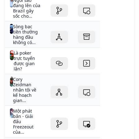
Ngôi sao
Nguồn gốc của cái tên Roulette là gì?
đang lên của
Sự ra đời của sòng bạc trực tuyến đã tác động đến trò ch
Brazil gây
Sử dụng mã tiền thưởng WPT777 để yêu cầu ưu đãi đặc bi
sốc cho...
Vui Cùng Dafabet – Khám Phá Thế Giới Cá Cược Đẳng Cấ
Sòng bạc
Tôi có thể chơi GGPoker ở Mỹ không?
tiền thưởng
hàng đầu
Luật Chơi Poker Online tại DA88
không có...
Giới Thiệu Casino Online Vip79
Là poker
trực tuyến
được gian
lận?
Cory
Zeidman
nhận tội về
kế hoạch
gian...
Một phát
bắn - Giải
đấu
Freezeout
của...