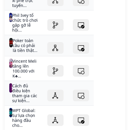
xì phé trực
tuyến...
Phil Ivey tổ
chức trò chơi
gặp gỡ lễ
hội...
Poker toàn
cầu có phải
là tiền thật...
Vincent Meli
tăng lên
100.000 với
K♣️...
Cách đủ
điều kiện
tham gia các
sự kiện...
WPT Global:
Sự lựa chọn
hàng đầu
cho...