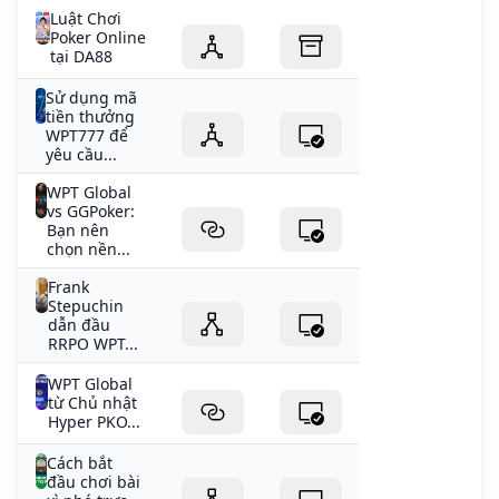
Luật Chơi
Poker Online
tại DA88
Sử dụng mã
tiền thưởng
WPT777 để
yêu cầu...
WPT Global
vs GGPoker:
Bạn nên
chọn nền...
Frank
Stepuchin
dẫn đầu
RRPO WPT...
WPT Global
từ Chủ nhật
Hyper PKO...
Cách bắt
đầu chơi bài