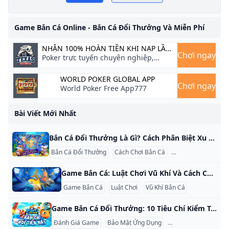
í
Cá Đổi Thưởng Và Miễn Phí
Bạn có thể chơi WPT Global ở đâu? Các quốc gia được h
Ai đã phát minh ra trò chơi roulette?
WPT Global từ Chủ nhật Hyper PKO Showdown: Mua thấp
Hướng dẫn sự kiện WPT Paris 2024
WPT Global vs GGPoker: Bạn nên chọn nền tảng poker n
Ngày 20-25 tháng 9 năm 2024 Giải vô địch WPT Úc
bắn cá online
Tùy chọn thanh toán tại EVERYGAME Poker: Giao dịch
Một phát bắn - Giải đấu Freezeout của WPT Global
11 ứng dụng và trò chơi poker hay nhất dành cho Androi
Game Bắn Cá Online - Bắn Cá Đổi Thưởng Và Miễn Phí
Sử dụng mã tiền thưởng WPT777 để yêu cầu ưu đãi đặc bi
22bet – Trải Nghiệm Cá Cược Trực Tuyến Đẳng Cấp
Là poker trực tuyến được gian lận?
Giải vô địch thế giới WPT 2024 khai mạc tại Wynn Las Vega
Tiêu đề EPT củng cố danh tiếng của Stephen Song như 
NHẬN 100% HOÀN TIỀN KHI NẠP LẦN
WPT Global có ứng dụng di động không?
Đối tác toàn cầu của WPT với Câu lạc bộ bài Poker & Sòng
Quy tắc mới cho Thiên đường WSOP: Thiết bị điện tử và H
Chơi ngay
ĐẦU
Poker trực tuyến chuyên nghiệp,
Hướng Dẫn Chi Tiết Về Fun88 Đăng Nhập
Cách bắt đầu chơi bài xì phé trực tuyến vào năm 2025: 
Sự trở lại của Shevliakov giành giải thưởng hàng triệu 
giành giải thưởng hấp dẫn
Hyper Dash trong WPT Global là gì? Đi sâu vào hành độn
Tiền thưởng chào mừng sòng bạc trực tuyến không có ti
WPT Global tổ chức sự kiện ở những quốc gia và khu vực
WORLD POKER GLOBAL APP
Chơi bài xì phé trực tuyến trên Android: Hướng dẫn năm
Chơi ngay
Đủ điều kiện tham quan Red Dragon Poker Tour Jeju 2025
World Poker Free App777
Lịch thi WPT Châu Á Thái Bình Dương 2024-2025
Các giải đấu hàng ngày từ WPT Global
WPT Global từ Chủ nhật Hyper PKO Showdown: Mua thấp
James Obst giành chức vô địch WPT Australia và giành đư
Các giải đấu poker trực tuyến hàng đầu để xem và chơi 
bắn cá đổi thưởng
game bắn cá miễn phí
Bài Viết Mới Nhất
Là poker trực tuyến được gian lận?
Giải vô địch WPT Prime trở lại với Jereld Sam Shining
Sách hướng dẫn giải đấu WPT Australia 2024
Một số vụ bê bối và tranh cãi nổi tiếng về roulette trong s
Cách đủ điều kiện tham gia các sự kiện trực tuyến của 
game bắn cá miễn phí
Mẹo mới toàn cầu của WPT: Xem trước cá cược tuần 6 c
Bắn Cá Đổi Thưởng Là Gì? Cách Phân Biệt Xu Ảo Và Phần Thưởng Bắn Cá Đổi Thưởng Là Gì? Cách Phân Biệt Xu Ảo Và Phần Thưởng Bắn cá đổi thưởng là nhóm trò chơi mô phỏng săn cá dưới đại dương, trong đó người chơi sử dụng súng, đạn hoặc kỹ năng đặc biệt để ghi điểm. Cụm từ “đổi thưởng” có thể được dùng cho nhiều mô hình khác nhau, từ trò chơi chỉ có xu ảo đến hệ thống cung cấp quà tặng hoặc phần thưởng có giá trị.
WPT Australia Returns: Thời điểm quan trọng của poker t
Sách hướng dẫn giải đấu WPT Playground 2024
Doug Polk phải đối mặt với phản ứng dữ dội khi chơi tron
Rake Chase là gì?
Bắn Cá Đổi Thưởng
Cách Chơi Bắn Cá
Game Online
game bắn cá đổi thưởng
Giới Thiệu Casino Online BK8
Ngày 20-25 tháng 9 năm 2024 Giải vô địch WPT Úc
Hướng dẫn rút tiền toàn cầu của WPT: Tiền mặt được thự
Ngôi sao đang lên của Brazil gây sốc cho tất cả mọi ngư
Texas Holdem Flop có nghĩa là gì?
TP trong WPT poker là gì?
Game Bắn Cá: Luật Chơi Vũ Khí Và Cách Chọn Mục Tiêu Game Bắn Cá: Luật Chơi, Vũ Khí Và Cách Chọn Mục Tiêu Game bắn cá kết hợp thao tác ngắm bắn, quản lý đạn và lựa chọn mục tiêu. Giao diện thường dễ hiểu, nhưng việc sử dụng xu hiệu quả đòi hỏi người chơi phải quan sát tốc độ cá, sức mạnh vũ khí và thời điểm mục tiêu xuất hiện. Người mới nên bắt đầu bằng phiên bản miễn phí hoặc chế độ luyện tập.
Sử dụng đô la hộ chiếu toàn cầu WPT để vào các sự kiện 
Lễ hội mùa xuân toàn cầu WPT: 7.000.000 đô la giải thư
Ngày 20-25 tháng 9 năm 2024 Giải vô địch WPT Úc
Tôi có thể chơi GGPoker ở Mỹ không?
Đủ điều kiện cho sự kiện chính của WPT Global thông qu
Game Bắn Cá
Luật Chơi
Vũ Khí Bắn Cá
Hyper Dash trong WPT Global là gì? Đi sâu vào hành độn
Bạn không thể tải xuống và chơi WPT Poker Global ở các
Bắn Cá Đổi Thưởng Là Gì? Cách Phân Biệt Xu Ảo Và Phần
Không có tiền gửi miễn phí tại WPT Global - chơi mà khôn
Các giải đấu poker trực tuyến hàng đầu để xem và chơi 
WPT Global từ Chủ nhật Hyper PKO Showdown: Mua thấp
Giải vô địch WPT khơi dậy tinh thần của huyền thoại Pok
Game Bắn Cá Đổi Thưởng: 10 Tiêu Chí Kiểm Tra Nền Tảng Game Bắn Cá Đổi Thưởng: 10 Tiêu Chí Kiểm Tra Nền Tảng Một game bắn cá đổi thưởng không nên được đánh giá chỉ dựa trên đồ họa, số lượng cá hoặc mức thưởng quảng cáo. Các yếu tố quan trọng hơn gồm đơn vị vận hành, cách quản lý số dư, điều kiện đổi thưởng và khả năng bảo vệ dữ liệu người dùng. 1. Xác định nhà phát hành Trang web hoặc ứng dụng cần hiển thị tên đơn vị phát hành, thông tin liên hệ và chính sách sử dụng.
Giới Thiệu Casino Online BK8
WPT Global tổ chức sự kiện ở những quốc gia và khu vực
Tổng giải thưởng của WPT Prime Đài Loan là bao nhiêu
Một số vụ bê bối và tranh cãi nổi tiếng về roulette trong s
Làm cho Phil Ivey cười có thể biến thành một ngày trả lươ
Đánh Giá Game
Bảo Mật Ứng Dụng
Kiểm Tra Đổi Thưởn