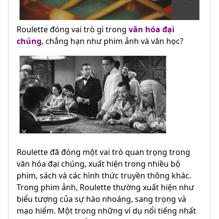
Cách giành chiến thắng tại các vị trí trực tuyến vào năm 20
Chơi Tiến Lên Miền Nam Offline: Hướng Dẫn Tải Game và C
Sử dụng mã tiền thưởng WPT777 để yêu cầu ưu đãi đặc biệt
WPT Global: Sự lựa chọn hàng đầu cho người chơi poker
WPT Global: Sự lựa chọn hàng đầu cho người chơi poker
Roulette đóng vai trò gì trong văn hóa đại chúng chẳng h
Roulette đóng vai trò gì trong
văn hóa đại
Tôi có thể chơi GGPoker ở Mỹ không?
Hướng dẫn sự kiện WPT Paris 2024
chúng
, chẳng hạn như phim ảnh và văn học?
Lịch trình giải đấu toàn cầu WPT 2025
Vincent Meli tăng lên 100.000 với K♣️ J♣️ Francois Tosques Call
Khi nào và tại sao số 0 kép được thêm vào bánh xe roulett
WPT Australia Returns: Thời điểm quan trọng của poker tiề
Đánh giá về Everygame Poker: Hướng dẫn chơi Poker trực 
WPT Global Cow Boy: Quan điểm của người chơi
Tổng giải thưởng của WPT Prime Đài Loan là bao nhiêu
Tiền thưởng chào mừng sòng bạc trực tuyến không có tiền
Roulette đã đóng một vai trò quan trọng trong
văn hóa đại chúng, xuất hiện trong nhiều bộ
phim, sách và các hình thức truyền thông khác.
Trong phim ảnh, Roulette thường xuất hiện như
biểu tượng của sự hào nhoáng, sang trọng và
mạo hiểm. Một trong những ví dụ nổi tiếng nhất