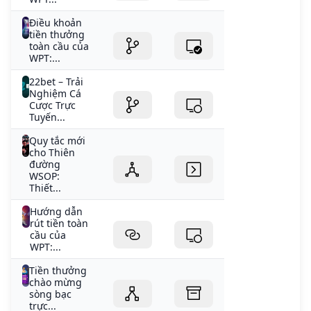
Điều khoản
tiền thưởng
toàn cầu của
WPT:...
22bet – Trải
Nghiệm Cá
Cược Trực
Tuyến...
Quy tắc mới
cho Thiên
đường
WSOP:
Thiết...
Hướng dẫn
rút tiền toàn
cầu của
WPT:...
Tiền thưởng
chào mừng
sòng bạc
trực...