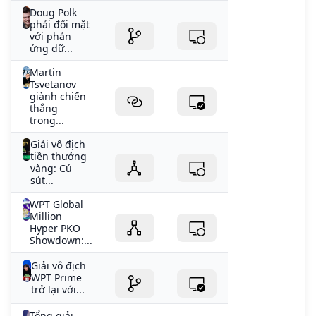
Doug Polk
phải đối mặt
với phản
ứng dữ...
Martin
Tsvetanov
giành chiến
thắng
trong...
Giải vô địch
tiền thưởng
vàng: Cú
sút...
WPT Global
Million
Hyper PKO
Showdown:...
Giải vô địch
WPT Prime
trở lại với...
Tổng giải