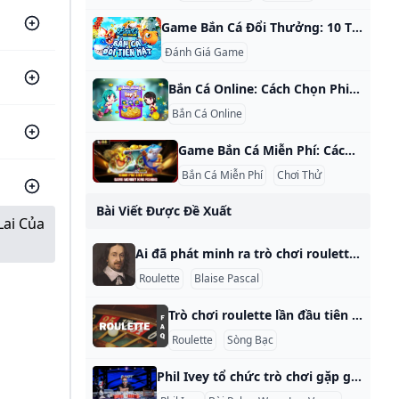
Sòng bạc toàn cầu WPT: Một cuộc phiêu lưu đầ
Không có tiền gửi miễn phí tại WPT Global - ch
Phần thưởng chào mừng mới của WPT Global: 
Bắn Cá Đổi Thưởng Là Gì? Cách Phân Biệt Xu 
 Monte Carlo?
Máy đánh bạc trả tiền thật mà không cần đặt 
Tương lai của trò chơi roulette là gì?
Cách giành chiến thắng tại các vị trí trực tuy
Đủ điều kiện tham quan Red Dragon Poker Tour
Game Bắn Cá Đổi Thưởng: 10 Tiêu Chí Kiểm Tra Nền Tảng Game Bắn Cá Đổi Thưởng: 10 Tiêu Chí Kiểm Tra Nền Tảng Một game bắn cá đổi thưởng không nên được đánh giá chỉ dựa trên đồ họa, số lượng cá hoặc mức thưởng quảng cáo. Các yếu tố quan trọng hơn gồm đơn vị vận hành, cách quản lý số dư, điều kiện đổi thưởng và khả năng bảo vệ dữ liệu người dùng. 1. Xác định nhà phát hành Trang web hoặc ứng dụng cần hiển thị tên đơn vị phát hành, thông tin liên hệ và chính sách sử dụng.
Hyper Dash trong WPT Global là gì? Đi sâu và
Vui Cùng Dafabet – Khám Phá Thế Giới Cá Cư
Doug Polk phải đối mặt với phản ứng dữ dội kh
Cách chơi WPT Global trên máy tính của bạn 2
Đánh Giá Game
Bảo Mật Ứng Dụng
Kiểm 
Đủ điều kiện cho sự kiện chính của WPT Globa
Sòng bạc tiền thưởng hàng đầu không có tiền 
James Obst giành chức vô địch WPT Australia 
Trò chơi roulette lần đầu tiên được chơi ở đâu 
game bắn cá
game bắn cá
Top 5 sòng bạc trực tuyến năm 2025: chơi ở đâ
Bắn Cá Online: Cách Chọn Phiên Bản Trên Điện Thoại Và Máy Tính Bắn Cá Online: Cách Chọn Phiên Bản Trên Điện Thoại Và Máy Tính Bắn cá online có thể được chơi qua trình duyệt, ứng dụng điện thoại hoặc phần mềm máy tính. Mỗi hình thức có ưu điểm và giới hạn riêng về hiệu năng, khả năng điều khiển, dung lượng và mức độ bảo mật. Ba hình thức chơi phổ biến Chơi trên trình duyệt Phiên bản trình duyệt không yêu cầu cài đặt và có thể mở trên nhiều thiết bị.
bắn cá online
WSOP USA Top 8 Câu hỏi thường gặp
Đủ điều kiện cho sự kiện chính của WPT Globa
Hyper Dash trong WPT Global là gì? Đi sâu và
Đối tác toàn cầu của WPT với Câu lạc bộ bài P
Bắn Cá Online
Chơi Trên Điện Thoại
Chơi
Tùy chọn thanh toán tại EVERYGAME Poker: Gi
Bạn không thể tải xuống và chơi WPT Poker Gl
bắn cá online
Máy đánh bạc trả tiền thật mà không cần đặt 
Game Bắn Cá Miễn Phí: Cách Chơi Thử Không Cần Nạp Tiền Game Bắn Cá Miễn Phí: Cách Chơi Thử Không Cần Nạp Tiền Game bắn cá miễn phí là lựa chọn phù hợp cho người muốn tìm hiểu luật chơi, thử vũ khí và làm quen với cách di chuyển của các mục tiêu mà không cần sử dụng tiền thật. Tuy nhiên, từ “miễn phí” không phải lúc nào cũng có nghĩa rằng trò chơi hoàn toàn không có giao dịch.
Khi nào và tại sao số 0 kép được thêm vào bán
Máy đánh bạc trả tiền thật mà không cần đặt 
James Obst giành chức vô địch WPT Australia 
Frank Stepuchin dẫn đầu RRPO WPT Seminole 
Bắn Cá Đổi Thưởng Là Gì? Cách Phân Biệt Xu 
Đủ điều kiện tham quan Red Dragon Poker Tour
Ứng dụng sòng bạc trực tuyến hàng đầu năm
Giới Thiệu Casino Online BK8
Bắn Cá Miễn Phí
Chơi Thử
Game Giải Tr
Cách bắt đầu chơi bài xì phé trực tuyến vào 
WPT Global tổ chức sự kiện ở những quốc gia 
Bạn có thể chơi WPT Global ở đâu? Các quốc gi
Hướng dẫn sự kiện WPT Paris 2024
một xu
bắn cá online
game bắn cá đổi thưởng
Bài Viết Được Đề Xuất
Công nghệ đã ảnh hưởng đến trò chơi roulett
Bitstarz không cần tiền thưởng lên tới 5 BTC 
Không có tiền gửi miễn phí tại WPT Global - ch
Rake Chase là gì?
Lai Của
Nguồn gốc của cái tên Roulette là gì?
Cách tải xuống đăng ký và Master WPT Global:
Timothy Chung: Từ tiệc sinh nhật đến nhà vô 
Cách tải xuống đăng ký và Master WPT Global:
22bet – Trải Nghiệm Cá Cược Trực Tuyến Đẳng
Top 5 Nhà Cái Uy Tín Nhất Việt Nam 2024
WPT Global từ Chủ nhật Hyper PKO Showdown
game bắn cá miễn phí
Tùy chọn thanh toán tại EVERYGAME Poker: Gi
Ai đã phát minh ra trò chơi roulette? Ai đã phát minh ra trò chơi roulette? Nguồn gốc chính xác của roulette là chủ đề gây nhiều tranh cãi và suy đoán giữa các nhà sử học và những người đam mê cờ bạc. Mặc dù không có sự đồng thuận rõ ràng về người phát minh ra trò chơi, vẫn tồn tại một số giả thuyết liên quan đến việc tạo ra trò chơi. Một trong những giả thuyết phổ biến nhất là trò chơi này được phát minh bởi nhà toán học người Pháp tên là Blaise Pascal vào thế kỷ 17.
Game Bắn Cá Đổi Thưởng: 10 Tiêu Chí Kiểm Tr
Paulius Plausinaitis thắng GGMmillion$ SHR vớ
Sử dụng đô la hộ chiếu toàn cầu WPT để vào cá
Những quốc gia nào bị hạn chế trên WPT Glob
Cách đủ điều kiện tham gia các sự kiện trực 
Đủ điều kiện tham quan Red Dragon Poker Tour
Ngôi sao đang lên của Brazil gây sốc cho tất 
Roulette
Blaise Pascal
2025 Vụ nổ WSOP! Các định dạng mới + Giải th
Hướng dẫn rút tiền toàn cầu của WPT: Tiền mặ
Top 5 sòng bạc trực tuyến năm 2025: chơi ở đâ
Đánh giá về Everygame Poker: Hướng dẫn chơi
Cách tải xuống WPTGO và bắt đầu
Quy tắc mới cho Thiên đường WSOP: Thiết bị đi
Game Bắn Cá: Luật Chơi Vũ Khí Và Cách Chọn 
Mẹo mới toàn cầu của WPT: Xem trước cá cược
Một số vụ bê bối và tranh cãi nổi tiếng về roule
Lịch trình giải đấu toàn cầu WPT 2025
WPT Global tổ chức sự kiện ở những quốc gia 
Giới Thiệu Casino Online BK8
Sòng bạc trực tuyến đáng tin cậy nhất: WPT Gl
TP trong WPT poker là gì?
 Monte Carlo?
Trò chơi roulette lần đầu tiên được chơi ở đâu và khi nào? Trò chơi roulette lần đầu tiên được chơi ở đâu và khi nào? Trò chơi mà chúng ta biết ngày nay xuất hiện lần đầu tiên ở Paris vào năm 1796 và nhanh chóng trở nên phổ biến khắp châu Âu, đặc biệt là tại các sòng bạc ở Monte Carlo. Việc Francois và Louis Blanc bổ sung số 0 vào giữa thế kỷ 19 đã giúp tăng tỷ lệ lợi nhuận nhà cái và làm cho trò chơi mang lại nhiều lợi nhuận hơn cho các sòng bạc.
2025 Vụ nổ WSOP! Các định dạng mới + Giải th
Sách hướng dẫn giải đấu WPT Playground 202
Giới Thiệu Casino Online Vip79
Giải vô địch tiền thưởng vàng: Cú sút hàng tu
Roulette
Sòng Bạc
Cách đủ điều kiện tham gia các sự kiện trực 
Các quy tắc và lựa chọn cá cược ban đầu cho ro
Sòng bạc toàn cầu WPT: Một cuộc phiêu lưu đầ
Luật Chơi Poker Online tại DA88
game bắn cá đổi thưởng
Ai có nhiều vòng tay WSOP nhất?
Luật Chơi Poker Online tại DA88
Đủ điều kiện tham quan Red Dragon Poker Tour
Phil Ivey tổ chức trò chơi gặp gỡ lễ hội tại Wynn Las Vegas vào tháng 12 này Huyền thoại poker Phil Ivey sẽ bước vào phòng poker Wynn Las Vegas vào ngày 17 tháng 12 để tham gia Trò chơi gặp gỡ đặc biệt theo chủ đề Giáng sinh (MUG). Không, Poker Hall of Famer không theo đuổi hành động đặt cược thấp để xây dựng lại tài khoản ngân hàng của mình. Thay vào đó, chiêu đãi ngày lễ này là một phần của lễ kỷ niệm lớn hơn do đội WPT Global và World Poker Tour (WPT) tổ chức.
Những quốc gia nào bị hạn chế trên WPT Glob
Giải vô địch thế giới WPT 2024 khai mạc tại Wy
22bet – Trải Nghiệm Cá Cược Trực Tuyến Đẳng
Sách hướng dẫn giải đấu WPT Australia 2024