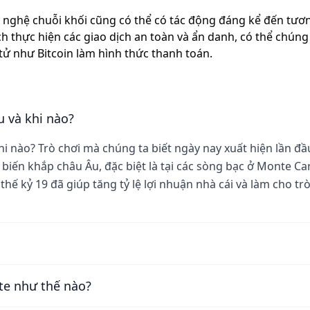
g nghệ chuỗi khối cũng có thể có tác động đáng kể đến tươn
ch thực hiện các giao dịch an toàn và ẩn danh, có thể chúng
tử như Bitcoin làm hình thức thanh toán.
u vực nào?
Guide Ultimate Guide
 trong các giải đấu của riêng mình tại The Lodge
u và khi nào?
nh được 585.359 đô la Úc
khi nào? Trò chơi mà chúng ta biết ngày nay xuất hiện lần đầ
 dục hoàn hảo
của WPT vào năm 2025
iêu
chính Eureka phá kỷ lục tại EPT Praha
iến khắp châu Âu, đặc biệt là tại các sòng bạc ở Monte Car
 bạn ở mức 100 nghìn đô la trên WPT Global
ng suốt lịch sử là gì?
ndroid
 sau ngày đầu tiên
iành chiến thắng lớn
WPT Prime UK
thế kỷ 19 đã giúp tăng tỷ lệ lợi nhuận nhà cái và làm cho trò
 thực hiện đơn giản
er nào vào năm 2025?
ính Eureka phá kỷ lục tại EPT Praha
ặc biệt của bạn tại WPT Global
i $ 3580 phần thưởng
 hỗ trợ & nổi bật nền tảng
vị
hơi vào năm 2025
ch nhanh chóng và dễ dàng
hẳng hạn như phim ảnh và văn học?
Vegas: Điều gì sẽ xảy ra
khu vực nào?
ủa bạn ở mức 100 nghìn đô la trên WPT Global
e và Chiến Thuật Chơi
 6 của Sportsbook NFL
iền 315.054 USD
ju 2025 qua các vệ tinh toàn cầu WPT
o năm 2025: Chơi và giành chiến thắng mà không chi tiêu 
te như thế nào?
lớn người chơi poker không được bỏ lỡ nó!
iêu