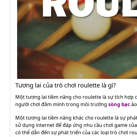
Timothy Chung: Từ tiệc sinh nhật đến nhà vô địch WPT
Cuộc đua gay cấn dành cho Cầu thủ xuất sắc nhất WPT
Cory Zeidman nhận tội về kế hoạch gian lận cá cược th
Kèo Bóng Đá Châu Âu: Hướng Dẫn Chi Tiết và Cách Đọ
Một người phụ nữ hướng dẫn lựa chọn đồ chơi tình d
Những quốc gia nào bị hạn chế trên WPT Global?
Mẹo mới toàn cầu của WPT: Xem trước cá cược tuần 6
Sử dụng mã tiền thưởng WPT777 để yêu cầu ưu đãi đặc 
WSOP USA Top 8 Câu hỏi thường gặp
Tiêu đề EPT củng cố danh tiếng của Stephen Song nh
Giới Thiệu Casino Online Vip79
Sự trở lại của Shevliakov giành giải thưởng hàng triệ
Cách giành chiến thắng tại các vị trí trực tuyến vào n
Một số vụ bê bối và tranh cãi nổi tiếng về roulette trong
Ngày 20-25 tháng 9 năm 2024 Giải vô địch WPT Úc
Frank Stepuchin dẫn đầu RRPO WPT Seminole 2024 sau
Tương lai của trò chơi roulette là gì?
Một tương lai tiềm năng cho roulette là sự tích hợp
người chơi đắm mình trong môi trường
sòng bạc
ảo
Một tương lai tiềm năng khác cho roulette là sự phát 
sử dụng internet để đáp ứng nhu cầu chơi game của 
có thể dẫn đến sự phát triển của các loại trò chơi ro