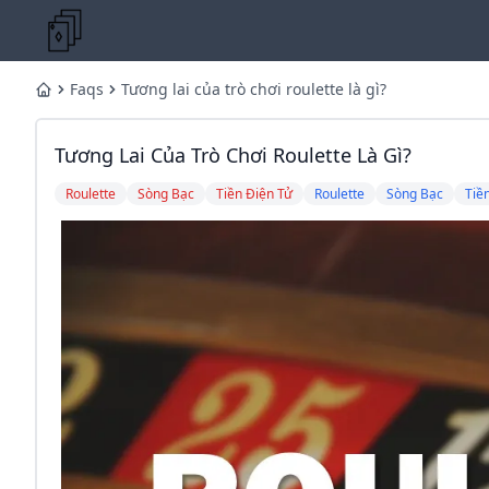
Faqs
Tương lai của trò chơi roulette là gì?
Home
game bắn cá miễn phí
bắn cá đổi thưởng
Tương Lai Của Trò Chơi Roulette Là Gì?
WPT Australia Returns: Thời điểm quan trọng của poker
Hyper Dash trong WPT Global là gì? Đi sâu vào hành đ
Mẹo mới toàn cầu của WPT: Xem trước cá cược tuần 6
Cách tải xuống đăng ký và Master WPT Global: 2025 Gu
Roulette
Sòng Bạc
Tiền Điện Tử
Roulette
Sòng Bạc
Tiề
Sử dụng đô la hộ chiếu toàn cầu WPT để vào các sự kiệ
Cách chơi WPT Global trên máy tính của bạn 2024
Quảng cáo mới nhất của WPT Global: vé cho một số tiề
Những quốc gia nào có thể chơi WPTGlobal vào năm 2
WPT Global tổ chức sự kiện ở những quốc gia và khu v
WPT Global: Sự lựa chọn hàng đầu cho người chơi pok
Đủ điều kiện tham quan Red Dragon Poker Tour Jeju 20
Nguồn gốc của cái tên Roulette là gì?
Phần thưởng chào mừng mới của WPT Global: lên tới 
Quy tắc mới cho Thiên đường WSOP: Thiết bị điện tử và
Giải vô địch WPT Prime trở lại với Jereld Sam Shining
Ngày 20-25 tháng 9 năm 2024 Giải vô địch WPT Úc
Làm cho Phil Ivey cười có thể biến thành một ngày trả l
Sòng bạc trực tuyến đáng tin cậy nhất: WPT Global
Hướng dẫn rút tiền toàn cầu của WPT: Tiền mặt được t
Một số vụ bê bối và tranh cãi nổi tiếng về roulette trong
bắn cá đổi thưởng
bắn cá đổi thưởng
Bắn Cá Online: Cách Chọn Phiên Bản Trên Điện Thoại V
Đủ điều kiện tham quan Red Dragon Poker Tour Jeju 20
Martin Tsvetanov giành chiến thắng trong sự kiện chín
Doug Polk phải đối mặt với phản ứng dữ dội khi chơi tr