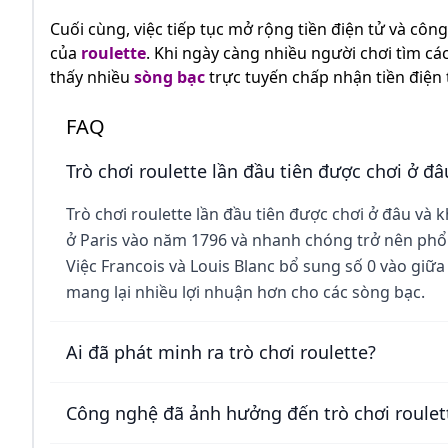
Cuối cùng, việc tiếp tục mở rộng tiền điện tử và côn
của
roulette
. Khi ngày càng nhiều người chơi tìm cá
thấy nhiều
sòng bạc
trực tuyến chấp nhận tiền điện 
game bắn cá đổi thưởng
bắn cá online
FAQ
WPT Global tổ chức sự kiện ở những quốc gia và kh
Rake Chase là gì?
Cách tải xuống đăng ký và Master WPT Global: 2025 
Doug Polk phải đối mặt với phản ứng dữ dội khi chơi
bắn cá online
bắn cá đổi thưởng
Trò chơi roulette lần đầu tiên được chơi ở đâ
Rake Chase là gì?
Ai có nhiều vòng tay WSOP nhất?
Giải vô địch WPT Prime trở lại với Jereld Sam Shining
Tôi có thể chơi GGPoker ở Mỹ không?
WPT Global có ứng dụng di động không?
James Obst giành chức vô địch WPT Australia và già
bắn cá đổi thưởng
Trò chơi roulette lần đầu tiên được chơi ở đâu và 
Một người phụ nữ hướng dẫn lựa chọn đồ chơi tình
Cách đủ điều kiện tham gia các sự kiện trực tuyến 
Tổng giải thưởng của WPT Prime Đài Loan là bao nh
Hướng dẫn sự kiện WPT Paris 2024
Martin Tsvetanov giành chiến thắng trong sự kiện 
ở Paris vào năm 1796 và nhanh chóng trở nên phổ b
Giải vô địch tiền thưởng vàng: Cú sút hàng tuần của
Một số vụ bê bối và tranh cãi nổi tiếng về roulette tro
11 ứng dụng và trò chơi poker hay nhất dành cho A
Các giải đấu hàng ngày từ WPT Global
Frank Stepuchin dẫn đầu RRPO WPT Seminole 2024
Top 5 sòng bạc trực tuyến năm 2025: chơi ở đâu và g
Timothy Chung: Từ tiệc sinh nhật đến nhà vô địch 
Việc Francois và Louis Blanc bổ sung số 0 vào giữa 
Hướng dẫn rút tiền toàn cầu của WPT: Tiền mặt được
WPT Global vs GGPoker: Bạn nên chọn nền tảng pok
Lịch trình giải đấu toàn cầu WPT 2025
Martin Tsvetanov giành chiến thắng trong sự kiện ch
Sử dụng mã tiền thưởng WPT777 để yêu cầu ưu đãi đ
mang lại nhiều lợi nhuận hơn cho các sòng bạc.
Giải vô địch WPT Prime trở lại với Jereld Sam Shining
Phần thưởng chào mừng mới của WPT Global: lên tớ
WSOP USA Top 8 Câu hỏi thường gặp
Bạn có thể chơi WPT Global ở đâu? Các quốc gia được
Sòng bạc toàn cầu WPT: Một cuộc phiêu lưu đầy thú 
Các giải đấu poker trực tuyến hàng đầu để xem và c
Tùy chọn thanh toán tại EVERYGAME Poker: Giao dị
Hướng dẫn sự kiện WPT Paris 2024
Roulette đóng vai trò gì trong văn hóa đại chúng c
Những quốc gia nào bị hạn chế trên WPT Global?
Ai đã phát minh ra trò chơi roulette?
Giải vô địch thế giới WPT 2024 khai mạc tại Wynn Las 
Giới Thiệu Casino Online BK8
WPT Global tổ chức sự kiện ở những quốc gia và 
Một phát bắn - Giải đấu Freezeout của WPT Global
Sách hướng dẫn giải đấu WPT Playground 2024
game bắn cá
game bắn cá
Giải vô địch tiền thưởng vàng: Cú sút hàng tuần c
Chơi Tiến Lên Miền Nam Offline: Hướng Dẫn Tải Gam
Mẹo mới toàn cầu của WPT: Xem trước cá cược tuần
Paulius Plausinaitis thắng GGMmillion$ SHR với số t
WPT Global có ứng dụng di động không?
Đủ điều kiện tham quan Red Dragon Poker Tour Je
WPT Global có ứng dụng di động không?
Sòng bạc tiền thưởng hàng đầu không có tiền gửi và
Công nghệ đã ảnh hưởng đến trò chơi roulet
2025 Vụ nổ WSOP! Các định dạng mới + Giải thưởng 
Tổng giải thưởng của WPT Prime Đài Loan là bao nh
Chơi Game Bài Tiến Lên Miền Nam Miễn Phí
game bắn cá miễn phí
game bắn cá miễn phí