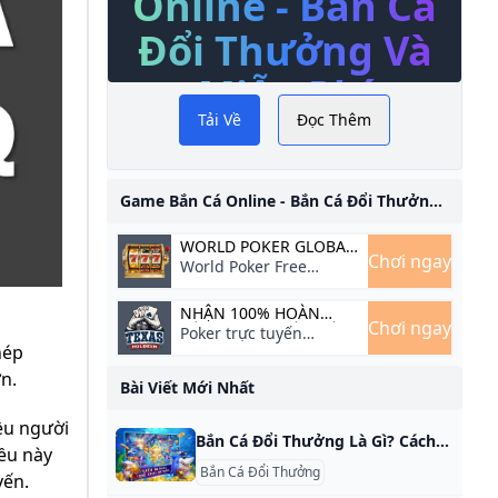
Online - Bắn Cá
James Obst giành chức vô địch WPT Australia 
Bitstarz không cần tiền thưởng lên tới 5 BTC 
Sử dụng đô la hộ chiếu toàn cầu WPT để vào cá
Đánh giá về Everygame Poker: Hướng dẫn chơi
Đổi Thưởng Và
Ứng dụng sòng bạc trực tuyến hàng đầu năm
Sự trở lại của Shevliakov giành giải thưởng h
Miễn Phí
Giải vô địch tiền thưởng vàng: Cú sút hàng tu
WPT Global tổ chức sự kiện ở những quốc gia 
Cách giành chiến thắng tại các vị trí trực tuy
Đối tác toàn cầu của WPT với Câu lạc bộ bài P
Tải Về
Đọc Thêm
PLAY NOW
Các giải đấu poker trực tuyến hàng đầu để xe
onte Carlo?
Những quốc gia nào bị hạn chế trên WPT Glob
Bắn Cá Đổi Thưởng Là Gì? Cách Phân Biệt Xu 
Bạn không thể tải xuống và chơi WPT Poker Gl
GAME BẮN CÁ
Đủ điều kiện tham quan Red Dragon Poker Tour
game bắn cá
TP trong WPT poker là gì?
Game Bắn Cá Online - Bắn Cá Đổi Thưởng Và Miễn Phí
MIỄN PHÍ
Poker toàn cầu có phải là tiền thật không?
Công nghệ đã ảnh hưởng đến trò chơi roulett
game bắn cá miễn phí
Top 5 Nhà Cái Uy Tín Nhất Việt Nam 2024
WORLD POKER GLOBAL
Chơi ngay
APP
World Poker Free
Tùy chọn thanh toán tại EVERYGAME Poker: Gi
Cách chơi WPT Global trên máy tính của bạn 2
App777
Hướng Dẫn Chi Tiết Về Fun88 Đăng Nhập
Đối tác toàn cầu của WPT với Câu lạc bộ bài P
NHẬN 100% HOÀN
Giới Thiệu Casino Online Vip79
Tương lai của trò chơi roulette là gì?
Chơi ngay
TIỀN KHI NẠP LẦN ĐẦU
Poker trực tuyến
hép
Cory Zeidman nhận tội về kế hoạch gian lận cá
Doug Polk phải đối mặt với phản ứng dữ dội kh
chuyên nghiệp, giành
giải thưởng hấp dẫn
n.
Một người phụ nữ hướng dẫn lựa chọn đồ chơi
Chơi bài xì phé trực tuyến trên Android: Hướ
bắn cá đổi thưởng
Bài Viết Mới Nhất
Bạn có thể chơi WPT Global ở đâu? Các quốc gi
Hướng dẫn sự kiện WPT Paris 2024
Tổng giải thưởng của WPT Prime Đài Loan là b
iều người
Sách hướng dẫn giải đấu WPT Australia 2024
Ngôi sao đang lên của Brazil gây sốc cho tất 
Poker toàn cầu có phải là tiền thật không?
bắn cá đổi thưởng
Bắn Cá Đổi Thưởng Là Gì? Cách Phân Biệt Xu Ảo Và Phần Thưởng Bắn Cá Đổi Thưởng Là Gì? Cách Phân Biệt Xu Ảo Và Phần Thưởng Bắn cá đổi thưởng là nhóm trò chơi mô phỏng săn cá dưới đại dương, trong đó người chơi sử dụng súng, đạn hoặc kỹ năng đặc biệt để ghi điểm. Cụm từ “đổi thưởng” có thể được dùng cho nhiều mô hình khác nhau, từ trò chơi chỉ có xu ảo đến hệ thống cung cấp quà tặng hoặc phần thưởng có giá trị.
ều này
Cách bắt đầu chơi bài xì phé trực tuyến vào 
Cách giành chiến thắng tại trực tuyến Blackja
22bet – Trải Nghiệm Cá Cược Trực Tuyến Đẳng
Giải vô địch tiền thưởng vàng: Cú sút hàng tu
Bắn Cá Đổi Thưởng
Cách Chơi Bắn Cá
Game
yến.
Công nghệ đã ảnh hưởng đến trò chơi roulett
game bắn cá
Bạn có biết trò chơi poker trực tuyến WPTGO
Cách giành chiến thắng tại trực tuyến Blackja