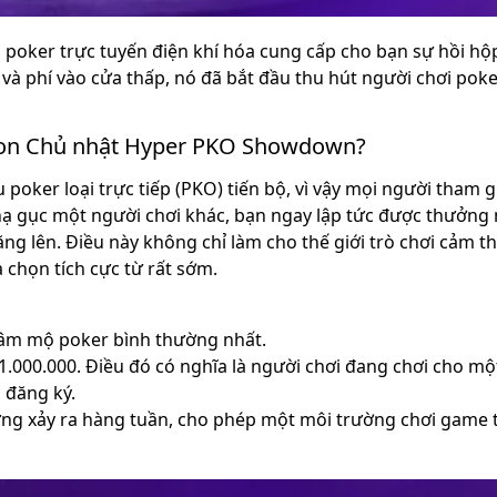
oker trực tuyến điện khí hóa cung cấp cho bạn sự hồi hộp
và phí vào cửa thấp, nó đã bắt đầu thu hút người chơi pok
llion Chủ nhật Hyper PKO Showdown?
oker loại trực tiếp (PKO) tiến bộ, vì vậy mọi người tham g
hạ gục một người chơi khác, bạn ngay lập tức được thưởng 
ăng lên. Điều này không chỉ làm cho thế giới trò chơi cảm t
 chọn tích cực từ rất sớm.
hâm mộ poker bình thường nhất.
1.000.000. Điều đó có nghĩa là người chơi đang chơi cho m
 đăng ký.
ưng xảy ra hàng tuần, cho phép một môi trường chơi game 