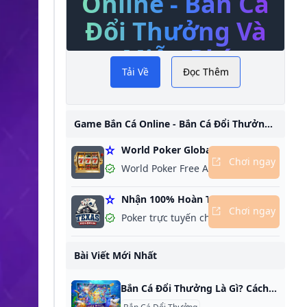
ắn Cá
Martin Tsvetanov giành chiến thắng trong sự k
Sách hướng dẫn giải đấu WPT Playground 202
Phí
Sử dụng mã tiền thưởng WPT777 để yêu cầu ưu 
g Và
Tôi có thể chơi GGPoker ở Mỹ không?
Ngôi sao đang lên của Brazil gây sốc cho tất 
Phần thưởng chào mừng mới của WPT Global: 
í
Bắn Cá Đổi Thưởng Là Gì? Cách Phân Biệt Xu 
Luật Chơi Poker Online tại DA88
Cách chơi WPT Global trên máy tính của bạn 2
Tải Về
Đọc Thêm
Những quốc gia nào bị hạn chế trên WPT Glob
OW
Vui Cùng Dafabet – Khám Phá Thế Giới Cá Cư
Sử dụng đô la hộ chiếu toàn cầu WPT để vào cá
Ai có nhiều vòng tay WSOP nhất?
ĐỔI
Cách bắt đầu chơi bài xì phé trực tuyến vào 
WPT Global có ứng dụng di động không?
game bắn cá
Cách tải xuống đăng ký và Master WPT Global:
Game Bắn Cá Online - Bắn Cá Đổi Thưởng Và Miễn Phí
G
Khi nào và tại sao số 0 kép được thêm vào bán
11 ứng dụng và trò chơi poker hay nhất dành 
World Poker Global App
game bắn cá miễn phí
Một số vụ bê bối và tranh cãi nổi tiếng về roule
Chơi ngay
Doug Polk phải đối mặt với phản ứng dữ dội kh
Tùy chọn thanh toán tại EVERYGAME Poker: Gi
World Poker Free App777
Ai đã phát minh ra trò chơi roulette?
Cuộc thi Discord nóng lên: Hãy tham gia hành
Nhận 100% Hoàn Tiền Khi Nạp Lần Đầu
Giải vô địch thế giới WPT 2024 khai mạc tại Wy
Game Bắn Cá Miễn Phí: Cách Chơi Thử Không 
Chơi ngay
Cách tải xuống đăng ký và Master WPT Global:
WPT Global có ứng dụng di động không?
Poker trực tuyến chuyên nghiệp, giành 
Tổng giải thưởng của WPT Prime Đài Loan là b
Đối tác toàn cầu của WPT với Câu lạc bộ bài P
Đối tác toàn cầu của WPT với Câu lạc bộ bài P
Trò chơi roulette lần đầu tiên được chơi ở đâu 
game bắn cá
Bài Viết Mới Nhất
Lịch thi WPT Châu Á Thái Bình Dương 2024-20
Lịch thi WPT Châu Á Thái Bình Dương 2024-20
Giải vô địch thế giới WPT 2024 khai mạc tại Wy
Công nghệ đã ảnh hưởng đến trò chơi roulett
Frank Stepuchin dẫn đầu RRPO WPT Seminole 
Công nghệ đã ảnh hưởng đến trò chơi roulett
game bắn cá miễn phí
Bắn Cá Đổi Thưởng Là Gì? Cách Phân Biệt Xu Ảo Và Phần Thưởng Bắn Cá Đổi Thưởng Là Gì? Cách Phân Biệt Xu Ảo Và Phần Thưởng Bắn cá đổi thưởng là nhóm trò chơi mô phỏng săn cá dưới đại dương, trong đó người chơi sử dụng súng, đạn hoặc kỹ năng đặc biệt để ghi điểm. Cụm từ “đổi thưởng” có thể được dùng cho nhiều mô hình khác nhau, từ trò chơi chỉ có xu ảo đến hệ thống cung cấp quà tặng hoặc phần thưởng có giá trị.
Lễ hội mùa xuân toàn cầu WPT: 7.000.000 đô l
game bắn cá đổi thưởng
Sòng bạc trực tuyến đáng tin cậy nhất: WPT Gl
Chơi Tiến Lên Miền Nam Offline: Hướng Dẫn T