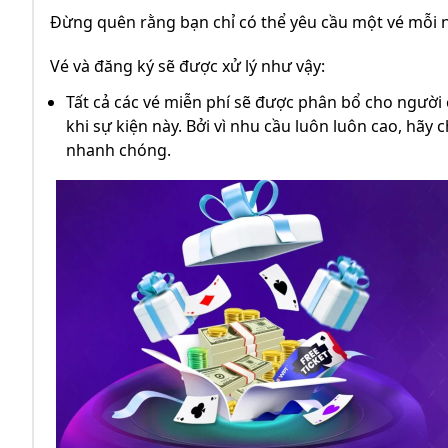
Đừng quên rằng bạn chỉ có thể yêu cầu một vé mỗi n
Vé và đăng ký sẽ được xử lý như vậy:
Tất cả các vé miễn phí sẽ được phân bổ cho người 
khi sự kiện này. Bởi vì nhu cầu luôn luôn cao, hãy
nhanh chóng.