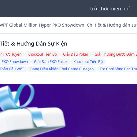
trò chơi miễn phí
WPT Global Million Hyper PKO Showdown: Chi tiết & Hướng dẫn sự
Tiết & Hướng Dẫn Sự Kiện
chơi roulette như thế nào?
hực hiện đơn giản
r Trực Tuyến
Knockout Tiến Bộ
Giải Đấu Poker
Giải Thưởng Được Đảm 
h Eureka phá kỷ lục tại EPT Praha
biệt của bạn tại WPT Global
er PKO Showdown
Giải Đấu PKO Poker
Knockout Tiến Bộ
ộng poker nhanh chóng ly kỳ!
 Toàn Cầu WPT
Bảng Điều Khiển Chơi Game Curaçao
Trò Chơi Sòng Bạc Tr
n chơi bổ sung
năm 2025: Chơi và giành chiến thắng mà không chi tiêu một
ục hoàn hảo
hưởng được đảm bảo
hưởng được đảm bảo
ướng dẫn sự kiện
 ngày đầu tiên
n cổ phần cao của Triton
gười bằng cách giành giải thưởng triệu euro ở Monte Carlo 
oker người Úc James Obst
Game Bắn
oker người Úc James Obst
ực nào?
h Eureka phá kỷ lục tại EPT Praha
024?