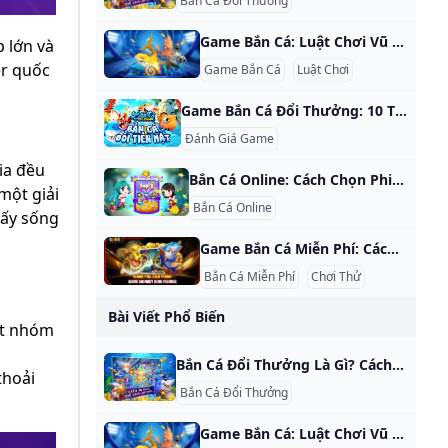
Bắn Cá Đổi Thưởng
Cách Chơi Bắn Cá
Game
Bạn không thể tải xuống và chơi WPT Poker Gl
Cách tải xuống WPTGO và bắt đầu
Luật Chơi Poker Online tại DA88
Cách bắt đầu chơi bài xì phé trực tuyến vào 
Giới Thiệu Casino Online Vip79
Sử dụng mã tiền thưởng WPT777 để yêu cầu ưu 
Quảng cáo mới nhất của WPT Global: vé cho mộ
Game Bắn Cá: Luật Chơi Vũ Khí Và Cách Chọn Mục Tiêu Game Bắn Cá: Luật Chơi, Vũ Khí Và Cách Chọn Mục Tiêu Game bắn cá kết hợp thao tác ngắm bắn, quản lý đạn và lựa chọn mục tiêu. Giao diện thường dễ hiểu, nhưng việc sử dụng xu hiệu quả đòi hỏi người chơi phải quan sát tốc độ cá, sức mạnh vũ khí và thời điểm mục tiêu xuất hiện. Người mới nên bắt đầu bằng phiên bản miễn phí hoặc chế độ luyện tập.
 lớn và
Ứng dụng sòng bạc trực tuyến hàng đầu năm
Doug Polk phải đối mặt với phản ứng dữ dội kh
Trò chơi roulette lần đầu tiên được chơi ở đâu 
er quốc
Game Bắn Cá
Luật Chơi
Vũ Khí Bắn Cá
Tiêu đề EPT củng cố danh tiếng của Stephen 
Là poker trực tuyến được gian lận?
Sách hướng dẫn giải đấu WPT Playground 202
Ngày 20-25 tháng 9 năm 2024 Giải vô địch WP
Đối tác toàn cầu của WPT với Câu lạc bộ bài P
James Obst giành chức vô địch WPT Australia 
Game Bắn Cá Đổi Thưởng: 10 Tiêu Chí Kiểm Tra Nền Tảng Game Bắn Cá Đổi Thưởng: 10 Tiêu Chí Kiểm Tra Nền Tảng Một game bắn cá đổi thưởng không nên được đánh giá chỉ dựa trên đồ họa, số lượng cá hoặc mức thưởng quảng cáo. Các yếu tố quan trọng hơn gồm đơn vị vận hành, cách quản lý số dư, điều kiện đổi thưởng và khả năng bảo vệ dữ liệu người dùng. 1. Xác định nhà phát hành Trang web hoặc ứng dụng cần hiển thị tên đơn vị phát hành, thông tin liên hệ và chính sách sử dụng.
Tôi có thể chơi GGPoker ở Mỹ không?
Nguồn gốc của cái tên Roulette là gì?
Roulette đóng vai trò gì trong văn hóa đại c
Đánh Giá Game
Bảo Mật Ứng Dụng
Kiểm 
Cách giành chiến thắng tại trực tuyến Blackja
Chơi Game Bài Tiến Lên Miền Nam Miễn Phí
Điều khoản tiền thưởng toàn cầu của WPT: Tiề
ia đều
Mẹo mới toàn cầu của WPT: Xem trước cá cược
bắn cá đổi thưởng
11 ứng dụng và trò chơi poker hay nhất dành 
Bắn Cá Online: Cách Chọn Phiên Bản Trên Điện Thoại Và Máy Tính Bắn Cá Online: Cách Chọn Phiên Bản Trên Điện Thoại Và Máy Tính Bắn cá online có thể được chơi qua trình duyệt, ứng dụng điện thoại hoặc phần mềm máy tính. Mỗi hình thức có ưu điểm và giới hạn riêng về hiệu năng, khả năng điều khiển, dung lượng và mức độ bảo mật. Ba hình thức chơi phổ biến Chơi trên trình duyệt Phiên bản trình duyệt không yêu cầu cài đặt và có thể mở trên nhiều thiết bị.
một giải
Quảng cáo mới nhất của WPT Global: vé cho mộ
Mẹo mới toàn cầu của WPT: Xem trước cá cược
Game Bắn Cá: Luật Chơi Vũ Khí Và Cách Chọn 
Bắn Cá Online
Chơi Trên Điện Thoại
Chơi
hấy sống
WPT Global Million Hyper PKO Showdown: Chi 
Bitstarz không cần tiền thưởng lên tới 5 BTC 
game bắn cá miễn phí
Game Bắn Cá Miễn Phí: Cách Chơi Thử Không Cần Nạp Tiền Game Bắn Cá Miễn Phí: Cách Chơi Thử Không Cần Nạp Tiền Game bắn cá miễn phí là lựa chọn phù hợp cho người muốn tìm hiểu luật chơi, thử vũ khí và làm quen với cách di chuyển của các mục tiêu mà không cần sử dụng tiền thật. Tuy nhiên, từ “miễn phí” không phải lúc nào cũng có nghĩa rằng trò chơi hoàn toàn không có giao dịch.
Hướng dẫn sự kiện WPT Paris 2024
Rake Chase là gì?
Sự trở lại của Shevliakov giành giải thưởng h
Lịch trình giải đấu toàn cầu WPT 2025
Bắn Cá Miễn Phí
Chơi Thử
Game Giải Tr
Sòng bạc toàn cầu WPT: Một cuộc phiêu lưu đầ
Sự trở lại của Shevliakov giành giải thưởng h
game bắn cá
bắn cá online
bắn cá online
Bài Viết Phổ Biến
Sử dụng mã tiền thưởng WPT777 để yêu cầu ưu 
Frank Stepuchin dẫn đầu RRPO WPT Seminole 
ột nhóm
Giải vô địch thế giới WPT 2024 khai mạc tại Wy
WPT Global Cow Boy: Quan điểm của người ch
Luật Chơi Poker Online tại DA88
Sòng bạc tiền thưởng hàng đầu không có tiền 
Bạn không thể tải xuống và chơi WPT Poker Gl
Tiêu đề EPT củng cố danh tiếng của Stephen 
Bitstarz không cần tiền thưởng lên tới 5 BTC 
game bắn cá miễn phí
Bắn Cá Đổi Thưởng Là Gì? Cách Phân Biệt Xu 
Bắn Cá Đổi Thưởng Là Gì? Cách Phân Biệt Xu Ảo Và Phần Thưởng Bắn Cá Đổi Thưởng Là Gì? Cách Phân Biệt Xu Ảo Và Phần Thưởng Bắn cá đổi thưởng là nhóm trò chơi mô phỏng săn cá dưới đại dương, trong đó người chơi sử dụng súng, đạn hoặc kỹ năng đặc biệt để ghi điểm. Cụm từ “đổi thưởng” có thể được dùng cho nhiều mô hình khác nhau, từ trò chơi chỉ có xu ảo đến hệ thống cung cấp quà tặng hoặc phần thưởng có giá trị.
WPT Global: Sự lựa chọn hàng đầu cho người 
Một người phụ nữ hướng dẫn lựa chọn đồ chơi
thoải
Sự ra đời của sòng bạc trực tuyến đã tác động
Các quy tắc và lựa chọn cá cược ban đầu cho ro
Sự ra đời của sòng bạc trực tuyến đã tác động
WPT Global ¥ 110 CN ¥ triệu Chủ nhật Hyper
Bắn Cá Đổi Thưởng
Cách Chơi Bắn Cá
Game
Những quốc gia nào có thể chơi WPTGlobal v
Top 5 sòng bạc trực tuyến năm 2025: chơi ở đâ
Sòng bạc toàn cầu WPT: Một cuộc phiêu lưu đầ
Tương lai của trò chơi roulette là gì?
Cách chơi WPT Global trên máy tính của bạn 2
Cách tải xuống WPTGO và bắt đầu
Giải vô địch WPT Prime trở lại với Jereld Sam S
Bạn có thể chơi WPT Global ở đâu? Các quốc gi
Game Bắn Cá Đổi Thưởng: 10 Tiêu Chí Kiểm Tr
Cuộc đua gay cấn dành cho Cầu thủ xuất sắc 
Roulette đóng vai trò gì trong văn hóa đại c
Bạn không thể tải xuống và chơi WPT Poker Gl
Game Bắn Cá: Luật Chơi Vũ Khí Và Cách Chọn Mục Tiêu Game Bắn Cá: Luật Chơi, Vũ Khí Và Cách Chọn Mục Tiêu Game bắn cá kết hợp thao tác ngắm bắn, quản lý đạn và lựa chọn mục tiêu. Giao diện thường dễ hiểu, nhưng việc sử dụng xu hiệu quả đòi hỏi người chơi phải quan sát tốc độ cá, sức mạnh vũ khí và thời điểm mục tiêu xuất hiện. Người mới nên bắt đầu bằng phiên bản miễn phí hoặc chế độ luyện tập.
Kèo Bóng Đá Châu Âu: Hướng Dẫn Chi Tiết và 