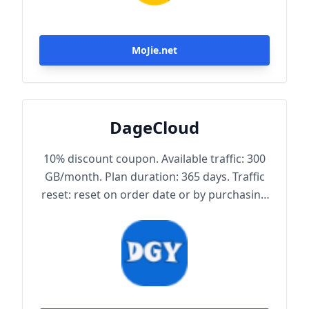
MoJie.net
DageCloud
10% discount coupon. Available traffic: 300
GB/month. Plan duration: 365 days. Traffic
reset: reset on order date or by purchasing
traffic package. Maximum achievable
bandwidth: 1000 Mbps. Node protocol:
Trojan.