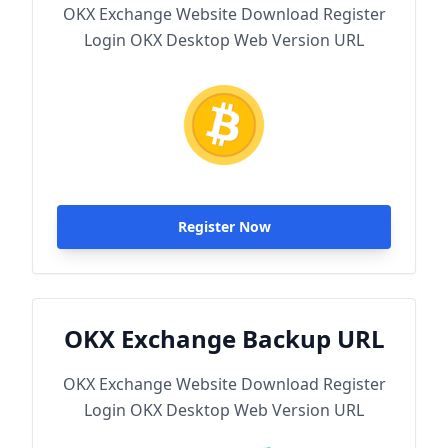
OKX Exchange Website Download Register
Login OKX Desktop Web Version URL
Register Now
OKX Exchange Backup URL
OKX Exchange Website Download Register
Login OKX Desktop Web Version URL