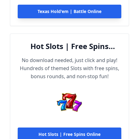
Texas Hold'em | Battle Online
Hot Slots | Free Spins
Online
No download needed, just click and play!
Hundreds of themed Slots with free spins,
bonus rounds, and non-stop fun!
Hot Slots | Free Spins Online