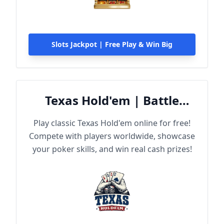
Slots Jackpot | Free Play & Win Big
Texas Hold'em | Battle
Online
Play classic Texas Hold'em online for free!
Compete with players worldwide, showcase
your poker skills, and win real cash prizes!