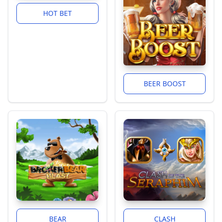
bắn cá đổi thưởng
Cách tải xuống đăng ký và Master WPT Global: 2025 Guid
Không có tiền gửi miễn phí tại WPT Global - chơi mà khôn
Ngôi sao đang lên của Brazil gây sốc cho tất cả mọi ngư
Bạn có thể chơi WPT Global ở đâu? Các quốc gia được hỗ 
Giới Thiệu Casino Online BK8
Game Bắn Cá Đổi Thưởng: 10 Tiêu Chí Kiểm Tra Nền Tảng
Ai đã phát minh ra trò chơi roulette?
Chơi Tiến Lên Miền Nam Offline: Hướng Dẫn Tải Game và
Luật Chơi Poker Online tại DA88
Cách giành chiến thắng tại các vị trí trực tuyến vào năm 
Tương lai của trò chơi roulette là gì?
Cuộc thi Discord nóng lên: Hãy tham gia hành động!
TP trong WPT poker là gì?
Nhà tài trợ Tiêu đề WPT Global Now cho Triton Poker Sup
Sòng bạc toàn cầu WPT: Một cuộc phiêu lưu đầy thú vị
Texas Holdem Flop có nghĩa là gì?
Không có tiền gửi miễn phí tại WPT Global - chơi mà khôn
Ứng dụng sòng bạc trực tuyến hàng đầu năm 2025
Poker toàn cầu có phải là tiền thật không?
Sòng bạc tiền thưởng hàng đầu không có tiền gửi vào nă
Một số vụ bê bối và tranh cãi nổi tiếng về roulette trong s
Giải vô địch WPT khơi dậy tinh thần của huyền thoại Pok
Cory Zeidman nhận tội về kế hoạch gian lận cá cược thể 
Hướng Dẫn Chi Tiết Về Fun88 Đăng Nhập
Một người phụ nữ hướng dẫn lựa chọn đồ chơi tình dục
Một phát bắn - Giải đấu Freezeout của WPT Global
Điều khoản tiền thưởng toàn cầu của WPT: Tiền mặt được
Martin Tsvetanov giành chiến thắng trong sự kiện chính 
Làm cho Phil Ivey cười có thể biến thành một ngày trả lươ
Cách giành chiến thắng tại trực tuyến Blackjack: Chiến 
Những quốc gia nào bị hạn chế trên WPT Global?
Mẹo mới toàn cầu của WPT: Xem trước cá cược tuần 6 c
Cách giành chiến thắng tại các vị trí trực tuyến vào năm 
Lễ hội mùa xuân toàn cầu WPT: 7.000.000 đô la giải thư
Phil Ivey tổ chức trò chơi gặp gỡ lễ hội tại Wynn Las Veg
Vui Cùng Dafabet – Khám Phá Thế Giới Cá Cược Đẳng Cấ
Texas Holdem Flop có nghĩa là gì?
Những quốc gia nào có thể chơi WPTGlobal vào năm 202
HOT BET
Tiền thưởng chào mừng sòng bạc trực tuyến không có ti
Sự trở lại của Shevliakov giành giải thưởng hàng triệu 
Sòng bạc trực tuyến đáng tin cậy nhất: WPT Global
Sòng bạc tiền thưởng hàng đầu không có tiền gửi vào nă
Sử dụng mã tiền thưởng WPT777 để yêu cầu ưu đãi đặc bi
Tôi có thể chơi GGPoker ở Mỹ không?
Nhà tài trợ Tiêu đề WPT Global Now cho Triton Poker Sup
Timothy Chung: Từ tiệc sinh nhật đến nhà vô địch WPT P
Top 5 Nhà Cái Uy Tín Nhất Việt Nam 2024
Một số vụ bê bối và tranh cãi nổi tiếng về roulette trong s
Cách bắt đầu chơi bài xì phé trực tuyến vào năm 2025: 
Giải vô địch thế giới WPT 2024 khai mạc tại Wynn Las Vega
Sòng bạc trực tuyến đáng tin cậy nhất: WPT Global
Bắn Cá Đổi Thưởng Là Gì? Cách Phân Biệt Xu Ảo Và Phần
Cuộc đua gay cấn dành cho Cầu thủ xuất sắc nhất WPT m
Hướng dẫn rút tiền toàn cầu của WPT: Tiền mặt được thự
Sòng bạc tiền thưởng hàng đầu không có tiền gửi vào nă
Sách hướng dẫn giải đấu WPT Australia 2024
Cách giành chiến thắng tại trực tuyến Blackjack: Chiến 
TP trong WPT poker là gì?
Martin Tsvetanov giành chiến thắng trong sự kiện chính 
Vincent Meli tăng lên 100.000 với K♣️ J♣️ Francois Tosques Ca
Sử dụng mã tiền thưởng WPT777 để yêu cầu ưu đãi đặc bi
Tùy chọn thanh toán tại EVERYGAME Poker: Giao dịch n
Phil Ivey tổ chức trò chơi gặp gỡ lễ hội tại Wynn Las Veg
Bạn có thể chơi WPT Global ở đâu? Các quốc gia được hỗ 
Cuộc thi Discord nóng lên: Hãy tham gia hành động!
Cách đủ điều kiện tham gia các sự kiện trực tuyến của 
WPT Global: Sự lựa chọn hàng đầu cho người chơi poker
Phần thưởng chào mừng mới của WPT Global: lên tới $ 
Game Bắn Cá: Luật Chơi Vũ Khí Và Cách Chọn Mục Tiêu
Giải vô địch tiền thưởng vàng: Cú sút hàng tuần của bạn
Rake Chase là gì?
WPT Australia Returns: Thời điểm quan trọng của poker t
Sử dụng mã tiền thưởng WPT777 để yêu cầu ưu đãi đặc bi
Paulius Plausinaitis thắng GGMmillion$ SHR với số tiền 
Cách tải xuống đăng ký và Master WPT Global: 2025 Guid
Hướng Dẫn Chi Tiết Về Fun88 Đăng Nhập
Chơi Game Bài Tiến Lên Miền Nam Miễn Phí
11 ứng dụng và trò chơi poker hay nhất dành cho Androi
Tương lai của trò chơi roulette là gì?
Ai đã phát minh ra trò chơi roulette?
11 ứng dụng và trò chơi poker hay nhất dành cho Androi
Bạn có biết trò chơi poker trực tuyến WPTGO
Paulius Plausinaitis thắng GGMmillion$ SHR với số tiền 
Sự ra đời của sòng bạc trực tuyến đã tác động đến trò ch
Cách chơi WPT Global trên máy tính của bạn 2024
Cách bắt đầu chơi bài xì phé trực tuyến vào năm 2025: 
Cory Zeidman nhận tội về kế hoạch gian lận cá cược thể 
WPT Global tổ chức sự kiện ở những quốc gia và khu vực
11 ứng dụng và trò chơi poker hay nhất dành cho Androi
Roulette đóng vai trò gì trong văn hóa đại chúng chẳng
Sử dụng mã tiền thưởng WPT777 để yêu cầu ưu đãi đặc bi
Sử dụng đô la hộ chiếu toàn cầu WPT để vào các sự kiện 
Bitstarz không cần tiền thưởng lên tới 5 BTC và 200 vòng
WPT Global ¥ 110 CN ¥ triệu Chủ nhật Hyper PKO Show
Tùy chọn thanh toán tại EVERYGAME Poker: Giao dịch n
Lễ hội mùa xuân toàn cầu WPT: 7.000.000 đô la giải thư
Là poker trực tuyến được gian lận?
Frank Stepuchin dẫn đầu RRPO WPT Seminole 2024 sau n
Bắn Cá Đổi Thưởng Là Gì? Cách Phân Biệt Xu Ảo Và Phần
WPT Global vs GGPoker: Bạn nên chọn nền tảng poker n
Tùy chọn thanh toán tại EVERYGAME Poker: Giao dịch n
Các quy tắc và lựa chọn cá cược ban đầu cho roulette là g
Khi nào và tại sao số 0 kép được thêm vào bánh xe roule
Làm cho Phil Ivey cười có thể biến thành một ngày trả lươ
Game Bắn Cá: Luật Chơi Vũ Khí Và Cách Chọn Mục Tiêu
Điều khoản tiền thưởng toàn cầu của WPT: Tiền mặt được
WPT Global Million Hyper PKO Showdown: Chi tiết & Hướ
Sòng bạc trực tuyến đáng tin cậy nhất: WPT Global
Không có tiền gửi miễn phí tại WPT Global - chơi mà khôn
Phil Ivey tổ chức trò chơi gặp gỡ lễ hội tại Wynn Las Veg
Nhà tài trợ Tiêu đề WPT Global Now cho Triton Poker Sup
Giới Thiệu Casino Online BK8
WPT Global Million Hyper PKO Showdown: Chi tiết & Hướ
Quy tắc mới cho Thiên đường WSOP: Thiết bị điện tử và H
Hyper Dash trong WPT Global là gì? Đi sâu vào hành độn
bắn cá online
game bắn cá
game bắn cá miễn phí
bắn cá đổi thưởng
game bắn cá miễn phí
bắn cá online
game bắn cá đổi thưởng
bắn cá online
bắn cá đổi thưởng
game bắn cá
bắn cá online
bắn cá đổi thưởng
bắn cá online
bắn cá online
bắn cá online
bắn cá đổi thưởng
game bắn cá
game bắn cá đổi thưởng
game bắn cá đổi thưởng
bắn cá online
game bắn cá đổi thưởng
game bắn cá miễn phí
game bắn cá đổi thưởng
game bắn cá miễn phí
game bắn cá đổi thưởng
bắn cá online
game bắn cá miễn phí
bắn cá online
game bắn cá
bắn cá đổi thưởng
game bắn cá
game bắn cá miễn phí
game bắn cá
game bắn cá đổi thưởng
game bắn cá
bắn cá online
game bắn cá
Là poker trực tuyến được gian lận?
Chơi Tiến Lên Miền Nam Offline: Hướng Dẫn Tải Game và
Frank Stepuchin dẫn đầu RRPO WPT Seminole 2024 sau n
Sòng bạc tiền thưởng hàng đầu không có tiền gửi vào nă
Giới Thiệu Casino Online BK8
Timothy Chung: Từ tiệc sinh nhật đến nhà vô địch WPT P
Ai có nhiều vòng tay WSOP nhất?
Giới Thiệu Casino Online BK8
Đánh giá về Everygame Poker: Hướng dẫn chơi Poker trự
Quy tắc mới cho Thiên đường WSOP: Thiết bị điện tử và H
Phil Ivey tổ chức trò chơi gặp gỡ lễ hội tại Wynn Las Veg
Các giải đấu poker trực tuyến hàng đầu để xem và chơi 
2025 Vụ nổ WSOP! Các định dạng mới + Giải thưởng lớn n
WSOP USA Top 8 Câu hỏi thường gặp
Máy đánh bạc trả tiền thật mà không cần đặt cọc Chơi mi
Cory Zeidman nhận tội về kế hoạch gian lận cá cược thể 
Cách giành chiến thắng tại các vị trí trực tuyến vào năm 
Cuộc đua gay cấn dành cho Cầu thủ xuất sắc nhất WPT m
James Obst giành chức vô địch WPT Australia và giành đư
Frank Stepuchin dẫn đầu RRPO WPT Seminole 2024 sau n
Hướng Dẫn Chi Tiết Về Fun88 Đăng Nhập
James Obst giành chức vô địch WPT Australia và giành đư
Luật Chơi Poker Online tại DA88
James Obst giành chức vô địch WPT Australia và giành đư
Khi nào và tại sao số 0 kép được thêm vào bánh xe roule
Những quốc gia nào có thể chơi WPTGlobal vào năm 202
Phil Ivey tổ chức trò chơi gặp gỡ lễ hội tại Wynn Las Veg
Cách tải xuống WPTGO và bắt đầu
Hyper Dash trong WPT Global là gì? Đi sâu vào hành độn
Hướng dẫn sự kiện WPT Paris 2024
Cách giành chiến thắng tại trực tuyến Blackjack: Chiến 
WPT Global Million Hyper PKO Showdown: Chi tiết & Hướ
Top 5 Nhà Cái Uy Tín Nhất Việt Nam 2024
Hướng Dẫn Chi Tiết Về Fun88 Đăng Nhập
Frank Stepuchin dẫn đầu RRPO WPT Seminole 2024 sau n
Frank Stepuchin dẫn đầu RRPO WPT Seminole 2024 sau n
Game Bắn Cá Đổi Thưởng: 10 Tiêu Chí Kiểm Tra Nền Tảng
Bitstarz không cần tiền thưởng lên tới 5 BTC và 200 vòng
Giải vô địch WPT khơi dậy tinh thần của huyền thoại Pok
WPT Global tổ chức sự kiện ở những quốc gia và khu vực
Giới Thiệu Casino Online Vip79
Hướng Dẫn Chi Tiết Về Fun88 Đăng Nhập
Mẹo mới toàn cầu của WPT: Xem trước cá cược tuần 6 c
Cách bắt đầu chơi bài xì phé trực tuyến vào năm 2025: 
Vincent Meli tăng lên 100.000 với K♣️ J♣️ Francois Tosques Ca
Ngày 20-25 tháng 9 năm 2024 Giải vô địch WPT Úc
Bắn Cá Đổi Thưởng Là Gì? Cách Phân Biệt Xu Ảo Và Phần
WPT Global ¥ 110 CN ¥ triệu Chủ nhật Hyper PKO Show
WPT Global Cow Boy: Quan điểm của người chơi
Frank Stepuchin dẫn đầu RRPO WPT Seminole 2024 sau n
Sách hướng dẫn giải đấu WPT Australia 2024
WPT Global có ứng dụng di động không?
James Obst giành chức vô địch WPT Australia và giành đư
WPT Australia Returns: Thời điểm quan trọng của poker t
Tiền thưởng chào mừng sòng bạc trực tuyến không có ti
Sự ra đời của sòng bạc trực tuyến đã tác động đến trò ch
WSOP USA Top 8 Câu hỏi thường gặp
Hướng dẫn rút tiền toàn cầu của WPT: Tiền mặt được thự
Bạn có thể chơi WPT Global ở đâu? Các quốc gia được hỗ 
2025 Vụ nổ WSOP! Các định dạng mới + Giải thưởng lớn n
WPT Global có ứng dụng di động không?
Sách hướng dẫn giải đấu WPT Australia 2024
Lịch trình giải đấu toàn cầu WPT 2025
Cuộc đua gay cấn dành cho Cầu thủ xuất sắc nhất WPT m
Martin Tsvetanov giành chiến thắng trong sự kiện chính 
Quảng cáo mới nhất của WPT Global: vé cho một số tiền 
2025 Vụ nổ WSOP! Các định dạng mới + Giải thưởng lớn n
Đánh giá về Everygame Poker: Hướng dẫn chơi Poker trự
Top 5 sòng bạc trực tuyến năm 2025: chơi ở đâu và giành
Máy đánh bạc trả tiền thật mà không cần đặt cọc Chơi mi
Cách giành chiến thắng tại các vị trí trực tuyến vào năm 
Máy đánh bạc trả tiền thật mà không cần đặt cọc Chơi mi
Vincent Meli tăng lên 100.000 với K♣️ J♣️ Francois Tosques Ca
WPT Global có ứng dụng di động không?
2025 Vụ nổ WSOP! Các định dạng mới + Giải thưởng lớn n
Paulius Plausinaitis thắng GGMmillion$ SHR với số tiền 
Trò chơi roulette lần đầu tiên được chơi ở đâu và khi nào
Sự ra đời của sòng bạc trực tuyến đã tác động đến trò ch
Đủ điều kiện tham quan Red Dragon Poker Tour Jeju 2025
Ứng dụng sòng bạc trực tuyến hàng đầu năm 2025
Cách chơi WPT Global trên máy tính của bạn 2024
Tôi có thể chơi GGPoker ở Mỹ không?
Quy tắc mới cho Thiên đường WSOP: Thiết bị điện tử và H
Làm cho Phil Ivey cười có thể biến thành một ngày trả lươ
Điều khoản tiền thưởng toàn cầu của WPT: Tiền mặt được
WPT Global tổ chức sự kiện ở những quốc gia và khu vực
Hướng dẫn rút tiền toàn cầu của WPT: Tiền mặt được thự
WPT Global từ Chủ nhật Hyper PKO Showdown: Mua thấp
Làm cho Phil Ivey cười có thể biến thành một ngày trả lươ
Bắn Cá Online: Cách Chọn Phiên Bản Trên Điện Thoại Và 
Game Bắn Cá Đổi Thưởng: 10 Tiêu Chí Kiểm Tra Nền Tảng
Tiền thưởng chào mừng sòng bạc trực tuyến không có ti
Những quốc gia nào bị hạn chế trên WPT Global?
Đủ điều kiện tham quan Red Dragon Poker Tour Jeju 2025
Sách hướng dẫn giải đấu WPT Australia 2024
Những quốc gia nào bị hạn chế trên WPT Global?
Giới Thiệu Casino Online Vip79
Cách tải xuống đăng ký và Master WPT Global: 2025 Guid
Tương lai của trò chơi roulette là gì?
Tùy chọn thanh toán tại EVERYGAME Poker: Giao dịch n
Sòng bạc toàn cầu WPT: Một cuộc phiêu lưu đầy thú vị
Ai có nhiều vòng tay WSOP nhất?
Cuộc thi Discord nóng lên: Hãy tham gia hành động!
Giới Thiệu Casino Online BK8
Sòng bạc trực tuyến đáng tin cậy nhất: WPT Global
Tương lai của trò chơi roulette là gì?
2025 Vụ nổ WSOP! Các định dạng mới + Giải thưởng lớn n
Chơi Game Bài Tiến Lên Miền Nam Miễn Phí
22bet – Trải Nghiệm Cá Cược Trực Tuyến Đẳng Cấp
Đủ điều kiện cho sự kiện chính của WPT Global thông qu
Mẹo mới toàn cầu của WPT: Xem trước cá cược tuần 6 c
Hướng dẫn rút tiền toàn cầu của WPT: Tiền mặt được thự
Roulette đóng vai trò gì trong văn hóa đại chúng chẳng
Tùy chọn thanh toán tại EVERYGAME Poker: Giao dịch n
BEER BOOST
Rake Chase là gì?
Bạn có biết trò chơi poker trực tuyến WPTGO
Các giải đấu hàng ngày từ WPT Global
Nguồn gốc của cái tên Roulette là gì?
Game Bắn Cá Miễn Phí: Cách Chơi Thử Không Cần Nạp Ti
Một phát bắn - Giải đấu Freezeout của WPT Global
Đủ điều kiện tham quan Red Dragon Poker Tour Jeju 2025
Hướng Dẫn Chi Tiết Về Fun88 Đăng Nhập
Giải vô địch WPT Prime trở lại với Jereld Sam Shining
WPT Australia Returns: Thời điểm quan trọng của poker t
Vincent Meli tăng lên 100.000 với K♣️ J♣️ Francois Tosques Ca
Quy tắc mới cho Thiên đường WSOP: Thiết bị điện tử và H
Một phát bắn - Giải đấu Freezeout của WPT Global
Lịch trình giải đấu toàn cầu WPT 2025
Cách chơi WPT Global trên máy tính của bạn 2024
Lịch trình giải đấu toàn cầu WPT 2025
Giải vô địch thế giới WPT 2024 khai mạc tại Wynn Las Vega
Bạn có thể chơi WPT Global ở đâu? Các quốc gia được hỗ 
Tôi có thể chơi GGPoker ở Mỹ không?
Game Bắn Cá Miễn Phí: Cách Chơi Thử Không Cần Nạp Ti
Chơi Tiến Lên Miền Nam Offline: Hướng Dẫn Tải Game và
Công nghệ đã ảnh hưởng đến trò chơi roulette như thế 
Lễ hội mùa xuân toàn cầu WPT: 7.000.000 đô la giải thư
WPT Australia Returns: Thời điểm quan trọng của poker t
Một người phụ nữ hướng dẫn lựa chọn đồ chơi tình dục
11 ứng dụng và trò chơi poker hay nhất dành cho Androi
Đối tác toàn cầu của WPT với Câu lạc bộ bài Poker & Sòng
11 ứng dụng và trò chơi poker hay nhất dành cho Androi
Ngày 20-25 tháng 9 năm 2024 Giải vô địch WPT Úc
Cory Zeidman nhận tội về kế hoạch gian lận cá cược thể 
WPT Global tổ chức sự kiện ở những quốc gia và khu vực
Quy tắc mới cho Thiên đường WSOP: Thiết bị điện tử và H
Giải vô địch WPT khơi dậy tinh thần của huyền thoại Pok
Công nghệ đã ảnh hưởng đến trò chơi roulette như thế 
Roulette đóng vai trò gì trong văn hóa đại chúng chẳng
Luật Chơi Poker Online tại DA88
Những quốc gia nào có thể chơi WPTGlobal vào năm 202
Giải vô địch thế giới WPT 2024 khai mạc tại Wynn Las Vega
Bạn có thể chơi WPT Global ở đâu? Các quốc gia được hỗ 
Đánh giá về Everygame Poker: Hướng dẫn chơi Poker trự
James Obst giành chức vô địch WPT Australia và giành đư
Cách tải xuống đăng ký và Master WPT Global: 2025 Guid
Những quốc gia nào bị hạn chế trên WPT Global?
Sách hướng dẫn giải đấu WPT Playground 2024
Hyper Dash trong WPT Global là gì? Đi sâu vào hành độn
Cách chơi WPT Global trên máy tính của bạn 2024
Hyper Dash trong WPT Global là gì? Đi sâu vào hành độn
Đủ điều kiện tham quan Red Dragon Poker Tour Jeju 2025
Martin Tsvetanov giành chiến thắng trong sự kiện chính 
Ai có nhiều vòng tay WSOP nhất?
WPT Global Million Hyper PKO Showdown: Chi tiết & Hướ
Các giải đấu hàng ngày từ WPT Global
Sòng bạc toàn cầu WPT: Một cuộc phiêu lưu đầy thú vị
Là poker trực tuyến được gian lận?
Điều khoản tiền thưởng toàn cầu của WPT: Tiền mặt được
TP trong WPT poker là gì?
Một số vụ bê bối và tranh cãi nổi tiếng về roulette trong s
Là poker trực tuyến được gian lận?
Đủ điều kiện cho sự kiện chính của WPT Global thông qu
Cách tải xuống WPTGO và bắt đầu
Nhà tài trợ Tiêu đề WPT Global Now cho Triton Poker Sup
Quy tắc mới cho Thiên đường WSOP: Thiết bị điện tử và H
Game Bắn Cá Miễn Phí: Cách Chơi Thử Không Cần Nạp Ti
Tương lai của trò chơi roulette là gì?
Hướng dẫn sự kiện WPT Paris 2024
Bắn Cá Online: Cách Chọn Phiên Bản Trên Điện Thoại Và 
Poker toàn cầu có phải là tiền thật không?
Sòng bạc trực tuyến đáng tin cậy nhất: WPT Global
Texas Holdem Flop có nghĩa là gì?
Ai đã phát minh ra trò chơi roulette?
WPT Global vs GGPoker: Bạn nên chọn nền tảng poker n
Các quy tắc và lựa chọn cá cược ban đầu cho roulette là g
Sách hướng dẫn giải đấu WPT Australia 2024
Một người phụ nữ hướng dẫn lựa chọn đồ chơi tình dục
Tổng giải thưởng của WPT Prime Đài Loan là bao nhiêu
Cách giành chiến thắng tại trực tuyến Blackjack: Chiến 
Cory Zeidman nhận tội về kế hoạch gian lận cá cược thể 
Ai có nhiều vòng tay WSOP nhất?
Hướng dẫn rút tiền toàn cầu của WPT: Tiền mặt được thự
Quy tắc mới cho Thiên đường WSOP: Thiết bị điện tử và H
Cách giành chiến thắng tại các vị trí trực tuyến vào năm 
Quy tắc mới cho Thiên đường WSOP: Thiết bị điện tử và H
WPT Global có ứng dụng di động không?
Hyper Dash trong WPT Global là gì? Đi sâu vào hành độn
Luật Chơi Poker Online tại DA88
Hướng dẫn sự kiện WPT Paris 2024
Giải vô địch thế giới WPT 2024 khai mạc tại Wynn Las Vega
Nhà tài trợ Tiêu đề WPT Global Now cho Triton Poker Sup
Game Bắn Cá: Luật Chơi Vũ Khí Và Cách Chọn Mục Tiêu
Giải vô địch WPT khơi dậy tinh thần của huyền thoại Pok
Quy tắc mới cho Thiên đường WSOP: Thiết bị điện tử và H
Vincent Meli tăng lên 100.000 với K♣️ J♣️ Francois Tosques Ca
Hướng dẫn sự kiện WPT Paris 2024
Chơi Game Bài Tiến Lên Miền Nam Miễn Phí
Poker toàn cầu có phải là tiền thật không?
Sử dụng mã tiền thưởng WPT777 để yêu cầu ưu đãi đặc bi
WPT Global Million Hyper PKO Showdown: Chi tiết & Hướ
Texas Holdem Flop có nghĩa là gì?
Phần thưởng chào mừng mới của WPT Global: lên tới $ 
Roulette đóng vai trò gì trong văn hóa đại chúng chẳng
Làm cho Phil Ivey cười có thể biến thành một ngày trả lươ
Top 5 sòng bạc trực tuyến năm 2025: chơi ở đâu và giành
Hyper Dash trong WPT Global là gì? Đi sâu vào hành độn
Những quốc gia nào bị hạn chế trên WPT Global?
WPT Global có ứng dụng di động không?
WPT Global có ứng dụng di động không?
Hướng dẫn rút tiền toàn cầu của WPT: Tiền mặt được thự
Điều khoản tiền thưởng toàn cầu của WPT: Tiền mặt được
Cách tải xuống WPTGO và bắt đầu
Cách tải xuống WPTGO và bắt đầu
Tiêu đề EPT củng cố danh tiếng của Stephen Song như 
WPT Australia Returns: Thời điểm quan trọng của poker t
Một số vụ bê bối và tranh cãi nổi tiếng về roulette trong s
Nguồn gốc của cái tên Roulette là gì?
Ai đã phát minh ra trò chơi roulette?
Texas Holdem Flop có nghĩa là gì?
Lịch thi WPT Châu Á Thái Bình Dương 2024-2025
Timothy Chung: Từ tiệc sinh nhật đến nhà vô địch WPT P
Đánh giá về Everygame Poker: Hướng dẫn chơi Poker trự
Lịch trình giải đấu toàn cầu WPT 2025
Máy đánh bạc trả tiền thật mà không cần đặt cọc Chơi mi
Cách giành chiến thắng tại trực tuyến Blackjack: Chiến 
WPT Global Cow Boy: Quan điểm của người chơi
Tôi có thể chơi GGPoker ở Mỹ không?
Các giải đấu hàng ngày từ WPT Global
James Obst giành chức vô địch WPT Australia và giành đư
Một người phụ nữ hướng dẫn lựa chọn đồ chơi tình dục
Sách hướng dẫn giải đấu WPT Australia 2024
Bắn Cá Online: Cách Chọn Phiên Bản Trên Điện Thoại Và 
Top 5 sòng bạc trực tuyến năm 2025: chơi ở đâu và giành
Chơi bài xì phé trực tuyến trên Android: Hướng dẫn năm
Máy đánh bạc trả tiền thật mà không cần đặt cọc Chơi mi
Texas Holdem Flop có nghĩa là gì?
Cuộc thi Discord nóng lên: Hãy tham gia hành động!
Sòng bạc trực tuyến đáng tin cậy nhất: WPT Global
22bet – Trải Nghiệm Cá Cược Trực Tuyến Đẳng Cấp
Martin Tsvetanov giành chiến thắng trong sự kiện chính 
Giải vô địch WPT khơi dậy tinh thần của huyền thoại Pok
Cách tải xuống WPTGO và bắt đầu
Phil Ivey tổ chức trò chơi gặp gỡ lễ hội tại Wynn Las Veg
Bạn có biết trò chơi poker trực tuyến WPTGO
Top 5 sòng bạc trực tuyến năm 2025: chơi ở đâu và giành
Timothy Chung: Từ tiệc sinh nhật đến nhà vô địch WPT P
Sòng bạc tiền thưởng hàng đầu không có tiền gửi vào nă
Cory Zeidman nhận tội về kế hoạch gian lận cá cược thể 
Những quốc gia nào bị hạn chế trên WPT Global?
Texas Holdem Flop có nghĩa là gì?
Ứng dụng sòng bạc trực tuyến hàng đầu năm 2025
Top 5 Nhà Cái Uy Tín Nhất Việt Nam 2024
Cuộc đua gay cấn dành cho Cầu thủ xuất sắc nhất WPT m
Các giải đấu hàng ngày từ WPT Global
Bạn có biết trò chơi poker trực tuyến WPTGO
Là poker trực tuyến được gian lận?
WPT Australia Returns: Thời điểm quan trọng của poker t
Sử dụng đô la hộ chiếu toàn cầu WPT để vào các sự kiện 
Quảng cáo mới nhất của WPT Global: vé cho một số tiền 
Trò chơi roulette lần đầu tiên được chơi ở đâu và khi nào
Game Bắn Cá: Luật Chơi Vũ Khí Và Cách Chọn Mục Tiêu
Các giải đấu hàng ngày từ WPT Global
Cuộc đua gay cấn dành cho Cầu thủ xuất sắc nhất WPT m
Sòng bạc toàn cầu WPT: Một cuộc phiêu lưu đầy thú vị
Trò chơi roulette lần đầu tiên được chơi ở đâu và khi nào
Giới Thiệu Casino Online Vip79
Bạn có biết trò chơi poker trực tuyến WPTGO
WPT Global ¥ 110 CN ¥ triệu Chủ nhật Hyper PKO Show
WSOP USA Top 8 Câu hỏi thường gặp
TP trong WPT poker là gì?
Đánh giá về Everygame Poker: Hướng dẫn chơi Poker trự
Cách tải xuống WPTGO và bắt đầu
Phil Ivey tổ chức trò chơi gặp gỡ lễ hội tại Wynn Las Veg
WPT Global: Sự lựa chọn hàng đầu cho người chơi poker
Mẹo mới toàn cầu của WPT: Xem trước cá cược tuần 6 c
Không có tiền gửi miễn phí tại WPT Global - chơi mà khôn
Trò chơi roulette lần đầu tiên được chơi ở đâu và khi nào
Cách đủ điều kiện tham gia các sự kiện trực tuyến của 
Mẹo mới toàn cầu của WPT: Xem trước cá cược tuần 6 c
Sự trở lại của Shevliakov giành giải thưởng hàng triệu 
Sự ra đời của sòng bạc trực tuyến đã tác động đến trò ch
Các quy tắc và lựa chọn cá cược ban đầu cho roulette là g
Quảng cáo mới nhất của WPT Global: vé cho một số tiền 
Một số vụ bê bối và tranh cãi nổi tiếng về roulette trong s
Bạn có biết trò chơi poker trực tuyến WPTGO
Giải vô địch WPT khơi dậy tinh thần của huyền thoại Pok
Các quy tắc và lựa chọn cá cược ban đầu cho roulette là g
11 ứng dụng và trò chơi poker hay nhất dành cho Androi
WPT Global ¥ 110 CN ¥ triệu Chủ nhật Hyper PKO Show
Texas Holdem Flop có nghĩa là gì?
Cách đủ điều kiện tham gia các sự kiện trực tuyến của 
Ai đã phát minh ra trò chơi roulette?
Công nghệ đã ảnh hưởng đến trò chơi roulette như thế 
Các quy tắc và lựa chọn cá cược ban đầu cho roulette là g
WPT Global tổ chức sự kiện ở những quốc gia và khu vực
WPT Global có ứng dụng di động không?
WPT Global Cow Boy: Quan điểm của người chơi
WPT Australia Returns: Thời điểm quan trọng của poker t
TP trong WPT poker là gì?
Giới Thiệu Casino Online BK8
Không có tiền gửi miễn phí tại WPT Global - chơi mà khôn
Các quy tắc và lựa chọn cá cược ban đầu cho roulette là g
WSOP USA Top 8 Câu hỏi thường gặp
Là poker trực tuyến được gian lận?
Chơi Game Bài Tiến Lên Miền Nam Miễn Phí
11 ứng dụng và trò chơi poker hay nhất dành cho Androi
Trò chơi roulette lần đầu tiên được chơi ở đâu và khi nào
Chơi Tiến Lên Miền Nam Offline: Hướng Dẫn Tải Game và
Frank Stepuchin dẫn đầu RRPO WPT Seminole 2024 sau n
Khi nào và tại sao số 0 kép được thêm vào bánh xe roule
Ứng dụng sòng bạc trực tuyến hàng đầu năm 2025
Bạn có biết trò chơi poker trực tuyến WPTGO
Game Bắn Cá Miễn Phí: Cách Chơi Thử Không Cần Nạp Ti
WPT Global Cow Boy: Quan điểm của người chơi
Cuộc thi Discord nóng lên: Hãy tham gia hành động!
Martin Tsvetanov giành chiến thắng trong sự kiện chính 
Martin Tsvetanov giành chiến thắng trong sự kiện chính 
Sách hướng dẫn giải đấu WPT Playground 2024
Ai có nhiều vòng tay WSOP nhất?
Lịch thi WPT Châu Á Thái Bình Dương 2024-2025
Chơi Tiến Lên Miền Nam Offline: Hướng Dẫn Tải Game và
Bắn Cá Online: Cách Chọn Phiên Bản Trên Điện Thoại Và 
Luật Chơi Poker Online tại DA88
Quy tắc mới cho Thiên đường WSOP: Thiết bị điện tử và H
Vincent Meli tăng lên 100.000 với K♣️ J♣️ Francois Tosques Ca
Chơi bài xì phé trực tuyến trên Android: Hướng dẫn năm
Làm cho Phil Ivey cười có thể biến thành một ngày trả lươ
Sòng bạc toàn cầu WPT: Một cuộc phiêu lưu đầy thú vị
Giải vô địch tiền thưởng vàng: Cú sút hàng tuần của bạn
WPT Global Cow Boy: Quan điểm của người chơi
WSOP USA Top 8 Câu hỏi thường gặp
Game Bắn Cá: Luật Chơi Vũ Khí Và Cách Chọn Mục Tiêu
Tương lai của trò chơi roulette là gì?
Top 5 sòng bạc trực tuyến năm 2025: chơi ở đâu và giành
Kèo Bóng Đá Châu Âu: Hướng Dẫn Chi Tiết và Cách Đọc 
11 ứng dụng và trò chơi poker hay nhất dành cho Androi
Martin Tsvetanov giành chiến thắng trong sự kiện chính 
Ai có nhiều vòng tay WSOP nhất?
Tiêu đề EPT củng cố danh tiếng của Stephen Song như 
WPT Global tổ chức sự kiện ở những quốc gia và khu vực
Cách tải xuống đăng ký và Master WPT Global: 2025 Guid
Sách hướng dẫn giải đấu WPT Playground 2024
Cách đủ điều kiện tham gia các sự kiện trực tuyến của 
Cuộc thi Discord nóng lên: Hãy tham gia hành động!
Bạn có biết trò chơi poker trực tuyến WPTGO
Cuộc thi Discord nóng lên: Hãy tham gia hành động!
Tùy chọn thanh toán tại EVERYGAME Poker: Giao dịch n
Tổng giải thưởng của WPT Prime Đài Loan là bao nhiêu
Phần thưởng chào mừng mới của WPT Global: lên tới $ 
Ngôi sao đang lên của Brazil gây sốc cho tất cả mọi ngư
Giải vô địch thế giới WPT 2024 khai mạc tại Wynn Las Vega
Tương lai của trò chơi roulette là gì?
Game Bắn Cá Đổi Thưởng: 10 Tiêu Chí Kiểm Tra Nền Tảng
Chơi Tiến Lên Miền Nam Offline: Hướng Dẫn Tải Game và
Frank Stepuchin dẫn đầu RRPO WPT Seminole 2024 sau n
Texas Holdem Flop có nghĩa là gì?
Doug Polk phải đối mặt với phản ứng dữ dội khi chơi tron
Sự ra đời của sòng bạc trực tuyến đã tác động đến trò ch
Ai đã phát minh ra trò chơi roulette?
Poker toàn cầu có phải là tiền thật không?
Lịch trình giải đấu toàn cầu WPT 2025
Game Bắn Cá Miễn Phí: Cách Chơi Thử Không Cần Nạp Ti
Trò chơi roulette lần đầu tiên được chơi ở đâu và khi nào
Nhà tài trợ Tiêu đề WPT Global Now cho Triton Poker Sup
Sách hướng dẫn giải đấu WPT Playground 2024
Phần thưởng chào mừng mới của WPT Global: lên tới $ 
BEAR
CLASH