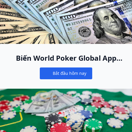
Cuộc đua gay cấn dành cho Cầu thủ xuất sắc nhất WPT mùa
Phil Ivey tổ chức trò chơi gặp gỡ lễ hội tại Wynn Las Vegas
Sự trở lại của Shevliakov giành giải thưởng hàng triệu eu
Sử dụng đô la hộ chiếu toàn cầu WPT để vào các sự kiện cổ
Các giải đấu hàng ngày từ WPT Global
22bet – Trải Nghiệm Cá Cược Trực Tuyến Đẳng Cấp
Quảng cáo mới nhất của WPT Global: vé cho một số ti
Top 5 Nhà Cái Uy Tín Nhất Việt Nam 2024
Ai đã phát minh ra trò chơi roulette?
Điều khoản tiền thưởng toàn cầu của WPT: Tiền mặt được t
Đủ điều kiện tham quan Red Dragon Poker Tour Jeju 2025 q
Ai đã phát minh ra trò chơi roulette?
Cách tải xuống WPTGO và bắt đầu
bắn cá online
Những quốc gia nào có thể chơi WPTGlobal vào năm 2024?
Paulius Plausinaitis thắng GGMmillion$ SHR với số tiền 31
WPT Global có ứng dụng di động không?
Hướng dẫn rút tiền toàn cầu của WPT: Tiền mặt được thực 
Vui Cùng Dafabet – Khám Phá Thế Giới Cá Cược Đẳng Cấp
Ngôi sao đang lên của Brazil gây sốc cho tất cả mọi người
Đánh giá về Everygame Poker: Hướng dẫn chơi Poker 
Đối tác toàn cầu của WPT với Câu lạc bộ bài Poker & Sòng b
Tùy chọn thanh toán tại EVERYGAME Poker: Giao dịch nha
Cory Zeidman nhận tội về kế hoạch gian lận cá cược thể th
Lễ hội mùa xuân toàn cầu WPT: 7.000.000 đô la giải thưởn
Bitstarz không cần tiền thưởng lên tới 5 BTC và 200 vòng q
Chơi Tiến Lên Miền Nam Offline: Hướng Dẫn Tải Game và C
Tương lai của trò chơi roulette là gì?
Giải vô địch tiền thưởng vàng: Cú sút hàng tuần của bạn ở
Vincent Meli tăng lên 100.000 với K♣️ J♣️ Francois Tosques Call
Ai có nhiều vòng tay WSOP nhất?
Quy tắc mới cho Thiên đường WSOP: Thiết bị điện tử và Hỗ 
Một phát bắn - Giải đấu Freezeout của WPT Global
2025 Vụ nổ WSOP! Các định dạng mới + Giải thưởng lớn ngư
WPT Global vs GGPoker: Bạn nên chọn nền tảng poke
bắn cá đổi thưởng
game bắn cá miễn phí
bắn cá đổi thưởng
bắn cá online
game bắn cá
game bắn cá đổi thưởng
Lịch trình giải đấu toàn cầu WPT 2025
Giới Thiệu Casino Online Vip79
WPT Global Million Hyper PKO Showdown: Chi tiết & Hướng
Làm cho Phil Ivey cười có thể biến thành một ngày trả lương
Một số vụ bê bối và tranh cãi nổi tiếng về roulette trong suốt
Giới Thiệu Casino Online Vip79
Bạn có biết trò chơi poker trực tuyến WPTGO
Cách tải xuống WPTGO và bắt đầu
Chơi bài xì phé trực tuyến trên Android: Hướng dẫn năm 2
Tương lai của trò chơi roulette là gì?
Rake Chase là gì?
Các giải đấu hàng ngày từ WPT Global
Doug Polk phải đối mặt với phản ứng dữ dội khi chơi trong 
WPT Global Cow Boy: Quan điểm của người chơi
Paulius Plausinaitis thắng GGMmillion$ SHR với số tiề
Biến World Poker Global App
Đối tác toàn cầu của WPT với Câu lạc bộ bài Poker & Sòng b
Sử dụng đô la hộ chiếu toàn cầu WPT để vào các sự kiện cổ
WPT Global Million Hyper PKO Showdown: Chi tiết & Hướng
Sòng bạc trực tuyến đáng tin cậy nhất: WPT Global
Cách tải xuống đăng ký và Master WPT Global: 2025 Guide 
Làm cho Phil Ivey cười có thể biến thành một ngày trả lương
Giới Thiệu Casino Online Vip79
Bắn Cá Đổi Thưởng Là Gì? Cách Phân Biệt Xu Ảo Và Phần T
Công nghệ đã ảnh hưởng đến trò chơi roulette như thế nà
Vui Cùng Dafabet – Khám Phá Thế Giới Cá Cược Đẳng Cấp
Cách đủ điều kiện tham gia các sự kiện trực tuyến của WP
Sử dụng đô la hộ chiếu toàn cầu WPT để vào các sự kiện cổ
Đánh giá về Everygame Poker: Hướng dẫn chơi Poker trực 
thành ngôi nhà poker online
WPT Global từ Chủ nhật Hyper PKO Showdown: Mua t
WPT Global vs GGPoker: Bạn nên chọn nền tảng poker nào
Giới Thiệu Casino Online BK8
Vincent Meli tăng lên 100.000 với K♣️ J♣️ Francois Tosques Call
Sự ra đời của sòng bạc trực tuyến đã tác động đến trò chơi
Ai đã phát minh ra trò chơi roulette?
Cách tải xuống WPTGO và bắt đầu
Bắt đầu hôm nay
Bạn có biết trò chơi poker trực tuyến WPTGO
mới của bạn
Notifications
Sử dụng mã tiền thưởng WPT777 để yêu cầu ưu đãi đặc biệt
Game Bắn Cá: Luật Chơi Vũ Khí Và Cách Chọn Mục Tiêu
Ai đã phát minh ra trò chơi roulette?
Lịch thi WPT Châu Á Thái Bình Dương 2024-2025
WPT Global vs GGPoker: Bạn nên chọn nền tảng poker nào
Bắn Cá Đổi Thưởng Là Gì? Cách Phân Biệt Xu Ảo Và Phần T
WSOP USA Top 8 Câu hỏi thường gặp
Ứng dụng sòng bạc trực tuyến hàng đầu năm 2025
Sử dụng mã tiền thưởng WPT777 để yêu cầu ưu đãi đặc biệt
Sách hướng dẫn giải đấu WPT Playground 2024
Vui Cùng Dafabet – Khám Phá Thế Giới Cá Cược Đẳng Cấp
Tùy chọn thanh toán tại EVERYGAME Poker: Giao dịch nha
Roulette đóng vai trò gì trong văn hóa đại chúng chẳng h
Sự ra đời của sòng bạc trực tuyến đã tác động đến trò chơi
Đủ điều kiện tham quan Red Dragon Poker Tour Jeju 2025 q
Những quốc gia nào bị hạn chế trên WPT Global?
Rake Chase là gì?
Texas Holdem Flop có nghĩa là gì?
Game Bắn Cá Đổi Thưởng: 10 Tiêu Chí Kiểm Tra Nền Tảng
Tiêu đề EPT củng cố danh tiếng của Stephen Song như mộ
Làm cho Phil Ivey cười có thể biến thành một ngày trả lương
Công nghệ đã ảnh hưởng đến trò chơi roulette như thế nà
Mẹo mới toàn cầu của WPT: Xem trước cá cược tuần 6 của
Bắn Cá Đổi Thưởng Là Gì? Cách Phân Biệt Xu Ảo Và Phần T
Các giải đấu hàng ngày từ WPT Global
Khi nào và tại sao số 0 kép được thêm vào bánh xe roulett
22bet – Trải Nghiệm Cá Cược Trực Tuyến Đẳng Cấp
Giải vô địch WPT Prime trở lại với Jereld Sam Shining
WPT Global vs GGPoker: Bạn nên chọn nền tảng poker nào
Lịch trình giải đấu toàn cầu WPT 2025
WPT Global Million Hyper PKO Showdown: Chi tiết & Hướng