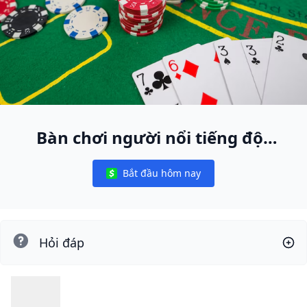
Bàn chơi người nổi tiếng độc
nhất
game bắn cá đổi thưởng
Frank Stepuchin dẫn đầu RRPO WPT Seminole 2024 sau
Bắt đầu hôm nay
Notifications
Tổng giải thưởng của WPT Prime Đài Loan là bao nhiêu
WPT Global tổ chức sự kiện ở những quốc gia và khu v
game bắn cá miễn phí
bắn cá online
game bắn cá đổi thưởng
WPT Australia Returns: Thời điểm quan trọng của poker
11 ứng dụng và trò chơi poker hay nhất dành cho Android
Tùy chọn thanh toán tại EVERYGAME Poker: Giao dịch nha
Bạn có thể chơi WPT Global ở đâu? Các quốc gia được hỗ tr
22bet – Trải Nghiệm Cá Cược Trực Tuyến Đẳng Cấp
Hỏi đáp
Giới Thiệu Casino Online Vip79
Những quốc gia nào có thể chơi WPTGlobal vào năm 2024?
Tôi có thể chơi GGPoker ở Mỹ không?
Sử dụng đô la hộ chiếu toàn cầu WPT để vào các sự kiệ
Giải vô địch WPT khơi dậy tinh thần của huyền thoại Poker
Sử dụng mã tiền thưởng WPT777 để yêu cầu ưu đãi đặc biệt
Doug Polk phải đối mặt với phản ứng dữ dội khi chơi trong 
Hướng dẫn sự kiện WPT Paris 2024
Tương lai của trò chơi roulette là gì?
Bạn có thể chơi WPT Global ở đâu? Các quốc gia được hỗ tr
Tổng giải thưởng của WPT Prime Đài Loan là bao nhiêu
bắn cá online
Mẹo mới toàn cầu của WPT: Xem trước cá cược tuần 6
Cuộc thi Discord nóng lên: Hãy tham gia hành động!
Cách chơi WPT Global trên máy tính của bạn 2024
Quảng cáo mới nhất của WPT Global: vé cho một số tiền ch
Tương lai của trò chơi roulette là gì?
Chơi Game Bài Tiến Lên Miền Nam Miễn Phí