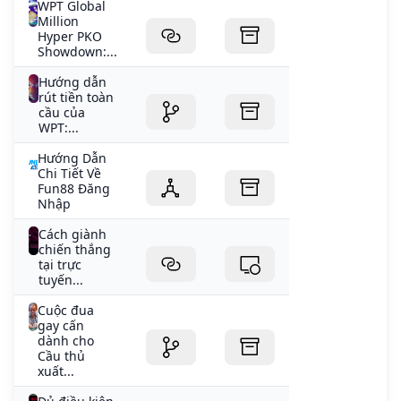
WPT Global
Million
Hyper PKO
Showdown:...
Hướng dẫn
rút tiền toàn
cầu của
WPT:...
Hướng Dẫn
Chi Tiết Về
Fun88 Đăng
Nhập
Cách giành
chiến thắng
tại trực
tuyến...
Cuộc đua
gay cấn
dành cho
Cầu thủ
xuất...