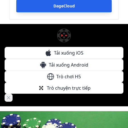
DageCloud
game bắn cá
Tổng giải thưởng của WPT Prime Đài Loan là bao nhiêu
Là poker trực tuyến được gian lận?
James Obst giành chức vô địch WPT Australia và giành được
Tải xuống iOS
Nhà tài trợ Tiêu đề WPT Global Now cho Triton Poker Super 
Chơi Tiến Lên Miền Nam Offline: Hướng Dẫn Tải Game và C
Tải xuống Android
Bắn Cá Online: Cách Chọn Phiên Bản Trên Điện Thoại Và Má
Ai có nhiều vòng tay WSOP nhất?
Trò chơi H5
Hướng dẫn rút tiền toàn cầu của WPT: Tiền mặt được thực 
Trò chuyện trực tiếp
Cuộc đua gay cấn dành cho Cầu thủ xuất sắc nhất WPT mùa
Giải vô địch WPT khơi dậy tinh thần của huyền thoại Poker
Close banner
game bắn cá miễn phí
Tiền thưởng chào mừng sòng bạc trực tuyến không có tiền
game bắn cá miễn phí
bắn cá online
bắn cá online
Ứng dụng sòng bạc trực tuyến hàng đầu năm 2025
2025 Vụ nổ WSOP! Các định dạng mới + Giải thưởng lớn ngư
Cách đủ điều kiện tham gia các sự kiện trực tuyến của WP
Cách chơi WPT Global trên máy tính của bạn 2024
Máy đánh bạc trả tiền thật mà không cần đặt cọc Chơi miễn