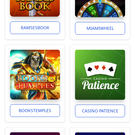
RAMSESBOOK
MIAMIWHEEL
BOOKSTEMPLES
CASINO PATIENCE