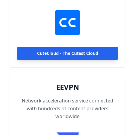
hundreds of content providers worldwide.
With up to 2000Mbps single-line access
capacity and 1000+ high-speed servers
globally, enjoy fast and stable connections
anytime, anywhere.
CuteCloud - The Cutest Cloud
EEVPN
Network acceleration service connected
with hundreds of content providers
worldwide