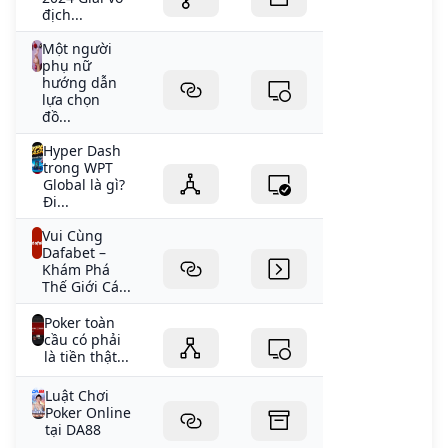
Poker toàn cầu có phải là tiền thật không?
địch...
game bắn cá
Một người
Không có tiền gửi miễn phí tại WPT Global - chơi mà khôn
phụ nữ
hướng dẫn
Chơi bài xì phé trực tuyến trên Android: Hướng dẫn năm
lựa chọn
Bắn Cá Đổi Thưởng Là Gì? Cách Phân Biệt Xu Ảo Và Phần
đồ...
Cách giành chiến thắng tại trực tuyến Blackjack: Chiến 
Hyper Dash
Giới Thiệu Casino Online BK8
trong WPT
Đủ điều kiện tham quan Red Dragon Poker Tour Jeju 2025
Global là gì?
Đi...
Ngôi sao đang lên của Brazil gây sốc cho tất cả mọi ngư
11 ứng dụng và trò chơi poker hay nhất dành cho Androi
Vui Cùng
Dafabet –
Sự ra đời của sòng bạc trực tuyến đã tác động đến trò ch
Khám Phá
Bạn có thể chơi WPT Global ở đâu? Các quốc gia được hỗ 
Thế Giới Cá...
Poker toàn
cầu có phải
là tiền thật...
Luật Chơi
Poker Online
tại DA88