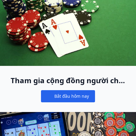
Đủ điều kiện cho sự kiện chính của WPT Global thông qua 
WPT Global: Sự lựa chọn hàng đầu cho người chơi poker
Giải vô địch WPT khơi dậy tinh thần của huyền thoại Poker
Sử dụng mã tiền thưởng WPT777 để yêu cầu ưu đãi đặc biệt
Giải vô địch WPT Prime trở lại với Jereld Sam Shining
Mẹo mới toàn cầu của WPT: Xem trước cá cược tuần 6 của
Frank Stepuchin dẫn đầu RRPO WPT Seminole 2024 sau ngà
Sử dụng đô la hộ chiếu toàn cầu WPT để vào các sự kiện cổ
Ứng dụng sòng bạc trực tuyến hàng đầu năm 2025
WPT Global vs GGPoker: Bạn nên chọn nền tảng poker nào
Sự trở lại của Shevliakov giành giải thưởng hàng triệu eu
Vincent Meli tăng lên 100.000 với K♣️ J♣️ Francois Tosques Call
Tôi có thể chơi GGPoker ở Mỹ không?
Sòng bạc trực tuyến đáng tin cậy nhất: WPT Global
Một người phụ nữ hướng dẫn lựa chọn đồ chơi tình dục h
Rake Chase là gì?
Texas Holdem Flop có nghĩa là gì?
Phil Ivey tổ chức trò chơi gặp gỡ lễ hội tại Wynn Las Vegas
Máy đánh bạc trả tiền thật mà không cần đặt cọc Chơi miễn
TP trong WPT poker là gì?
Doug Polk phải đối mặt với phản ứng dữ dội khi chơi trong 
Không có tiền gửi miễn phí tại WPT Global - chơi mà không 
Trò chơi roulette lần đầu tiên được chơi ở đâu và khi nào?
Phil Ivey tổ chức trò chơi gặp gỡ lễ hội tại Wynn Las Vegas
Bitstarz không cần tiền thưởng lên tới 5 BTC và 200 vòng q
Sòng bạc toàn cầu WPT: Một cuộc phiêu lưu đầy thú vị
Cách giành chiến thắng tại các vị trí trực tuyến vào năm 20
Roulette đóng vai trò gì trong văn hóa đại chúng chẳng h
Top 5 Nhà Cái Uy Tín Nhất Việt Nam 2024
James Obst giành chức vô địch WPT Australia và giành được
Đủ điều kiện tham quan Red Dragon Poker Tour Jeju 2025 q
Ai có nhiều vòng tay WSOP nhất?
TP trong WPT poker là gì?
Vincent Meli tăng lên 100.000 với K♣️ J♣️ Francois Tosques Call
game bắn cá đổi thưởng
bắn cá online
bắn cá online
Là poker trực tuyến được gian lận?
Lễ hội mùa xuân toàn cầu WPT: 7.000.000 đô la giải thưởn
Ngôi sao đang lên của Brazil gây sốc cho tất cả mọi người
Tham gia cộng đồng người chơi
WPT Global Cow Boy: Quan điểm của người chơi
Giải vô địch WPT Prime trở lại với Jereld Sam Shining
Giới Thiệu Casino Online BK8
Mẹo mới toàn cầu của WPT: Xem trước cá cược tuần 6 của
Bạn có biết trò chơi poker trực tuyến WPTGO
Sòng bạc trực tuyến đáng tin cậy nhất: WPT Global
cash game lớn nhất thế giới
TP trong WPT poker là gì?
Sử dụng đô la hộ chiếu toàn cầu WPT để vào các sự kiện cổ
Đánh giá về Everygame Poker: Hướng dẫn chơi Poker trực 
Bắt đầu hôm nay
Notifications
Sách hướng dẫn giải đấu WPT Playground 2024
WPT Global từ Chủ nhật Hyper PKO Showdown: Mua thấp p
Frank Stepuchin dẫn đầu RRPO WPT Seminole 2024 sau ngà
Bắn Cá Đổi Thưởng Là Gì? Cách Phân Biệt Xu Ảo Và Phần T
Cách bắt đầu chơi bài xì phé trực tuyến vào năm 2025: Hư
Hướng Dẫn Chi Tiết Về Fun88 Đăng Nhập
Vui Cùng Dafabet – Khám Phá Thế Giới Cá Cược Đẳng Cấp
Ngôi sao đang lên của Brazil gây sốc cho tất cả mọi người
Sự ra đời của sòng bạc trực tuyến đã tác động đến trò chơi
11 ứng dụng và trò chơi poker hay nhất dành cho Android
Bắn Cá Đổi Thưởng Là Gì? Cách Phân Biệt Xu Ảo Và Phần T
Cách giành chiến thắng tại trực tuyến Blackjack: Chiến lượ
Sử dụng mã tiền thưởng WPT777 để yêu cầu ưu đãi đặc biệt
Mẹo mới toàn cầu của WPT: Xem trước cá cược tuần 6 của
Hyper Dash trong WPT Global là gì? Đi sâu vào hành động 