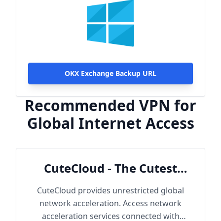
OKX Exchange Backup URL
Recommended VPN for
Global Internet Access
CuteCloud - The Cutest
Cloud
CuteCloud provides unrestricted global
network acceleration. Access network
acceleration services connected with