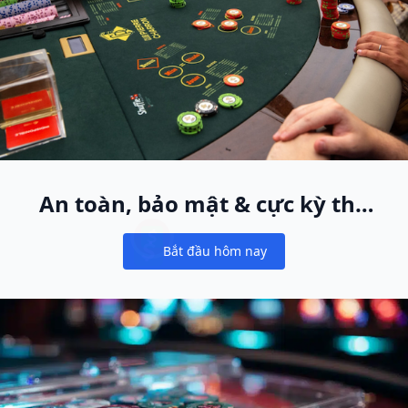
Giải vô địch WPT Prime trở lại với Jereld Sam Shining
Sử dụng đô la hộ chiếu toàn cầu WPT để vào các sự kiện cổ
Lịch trình giải đấu toàn cầu WPT 2025
Sự trở lại của Shevliakov giành giải thưởng hàng triệu eu
Top 5 sòng bạc trực tuyến năm 2025: chơi ở đâu và giành c
Texas Holdem Flop có nghĩa là gì?
Một phát bắn - Giải đấu Freezeout của WPT Global
Cuộc thi Discord nóng lên: Hãy tham gia hành động!
Cách tải xuống đăng ký và Master WPT Global: 2025 Guide 
Ngày 20-25 tháng 9 năm 2024 Giải vô địch WPT Úc
Công nghệ đã ảnh hưởng đến trò chơi roulette như thế nà
Sự trở lại của Shevliakov giành giải thưởng hàng triệu eu
WPT Global Million Hyper PKO Showdown: Chi tiết & Hướng
Poker toàn cầu có phải là tiền thật không?
11 ứng dụng và trò chơi poker hay nhất dành cho Android
Đánh giá về Everygame Poker: Hướng dẫn chơi Poker trực 
Phil Ivey tổ chức trò chơi gặp gỡ lễ hội tại Wynn Las Vegas
Quảng cáo mới nhất của WPT Global: vé cho một số tiền ch
Ngôi sao đang lên của Brazil gây sốc cho tất cả mọi người
Những quốc gia nào có thể chơi WPTGlobal vào năm 2024?
game bắn cá miễn phí
Lịch trình giải đấu toàn cầu WPT 2025
Cách giành chiến thắng tại các vị trí trực tuyến vào năm 20
Sòng bạc tiền thưởng hàng đầu không có tiền gửi vào năm 
Cuộc thi Discord nóng lên: Hãy tham gia hành động!
Chơi Game Bài Tiến Lên Miền Nam Miễn Phí
Bạn không thể tải xuống và chơi WPT Poker Global ở các qu
Bạn có thể chơi WPT Global ở đâu? Các quốc gia được h
Tôi có thể chơi GGPoker ở Mỹ không?
WPT Global Million Hyper PKO Showdown: Chi tiết & Hướng
Timothy Chung: Từ tiệc sinh nhật đến nhà vô địch WPT Pri
Rake Chase là gì?
Các giải đấu hàng ngày từ WPT Global
Đủ điều kiện cho sự kiện chính của WPT Global thông qua 
Tôi có thể chơi GGPoker ở Mỹ không?
Trò chơi roulette lần đầu tiên được chơi ở đâu và khi nào?
WSOP USA Top 8 Câu hỏi thường gặp
Công nghệ đã ảnh hưởng đến trò chơi roulette như thế nà
Nhà tài trợ Tiêu đề WPT Global Now cho Triton Poker Super 
Đối tác toàn cầu của WPT với Câu lạc bộ bài Poker & Sòng b
Phần thưởng chào mừng mới của WPT Global: lên tới $ 35
Texas Holdem Flop có nghĩa là gì?
bắn cá đổi thưởng
game bắn cá đổi thưởng
game bắn cá
game bắn cá
game bắn cá miễn phí
bắn cá online
Điều khoản tiền thưởng toàn cầu của WPT: Tiền mặt đư
Hướng Dẫn Chi Tiết Về Fun88 Đăng Nhập
Cách đủ điều kiện tham gia các sự kiện trực tuyến của WP
Luật Chơi Poker Online tại DA88
WPT Global từ Chủ nhật Hyper PKO Showdown: Mua thấp p
Mẹo mới toàn cầu của WPT: Xem trước cá cược tuần 6 của
Texas Holdem Flop có nghĩa là gì?
James Obst giành chức vô địch WPT Australia và giành 
WSOP USA Top 8 Câu hỏi thường gặp
WPT Global tổ chức sự kiện ở những quốc gia và khu vực n
Bắn Cá Đổi Thưởng Là Gì? Cách Phân Biệt Xu Ảo Và Phần T
Game Bắn Cá Miễn Phí: Cách Chơi Thử Không Cần Nạp Tiền
Phil Ivey tổ chức trò chơi gặp gỡ lễ hội tại Wynn Las Vegas
Cách tải xuống WPTGO và bắt đầu
WPT Global: Sự lựa chọn hàng đầu cho người chơi pok
An toàn, bảo mật & cực kỳ thú
Hướng dẫn rút tiền toàn cầu của WPT: Tiền mặt được thực 
Vincent Meli tăng lên 100.000 với K♣️ J♣️ Francois Tosques Call
Ứng dụng sòng bạc trực tuyến hàng đầu năm 2025
WPT Global Million Hyper PKO Showdown: Chi tiết & Hướng
Bắn Cá Đổi Thưởng Là Gì? Cách Phân Biệt Xu Ảo Và Phần T
Vincent Meli tăng lên 100.000 với K♣️ J♣️ Francois Tosques Call
Cách tải xuống WPTGO và bắt đầu
TP trong WPT poker là gì?
Các quy tắc và lựa chọn cá cược ban đầu cho roulette là gì?
Sự trở lại của Shevliakov giành giải thưởng hàng triệu eu
Sử dụng đô la hộ chiếu toàn cầu WPT để vào các sự kiện cổ
11 ứng dụng và trò chơi poker hay nhất dành cho Android
Các giải đấu hàng ngày từ WPT Global
vị
Không có tiền gửi miễn phí tại WPT Global - chơi mà kh
Sách hướng dẫn giải đấu WPT Playground 2024
Giải vô địch WPT khơi dậy tinh thần của huyền thoại Poker
Hướng Dẫn Chi Tiết Về Fun88 Đăng Nhập
Roulette đóng vai trò gì trong văn hóa đại chúng chẳng h
Top 5 Nhà Cái Uy Tín Nhất Việt Nam 2024
Trò chơi roulette lần đầu tiên được chơi ở đâu và khi nào?
Bắt đầu hôm nay
Luật Chơi Poker Online tại DA88
Notifications
WPT Global có ứng dụng di động không?
WPT Global Million Hyper PKO Showdown: Chi tiết & Hướng
Cách tải xuống WPTGO và bắt đầu
Sự ra đời của sòng bạc trực tuyến đã tác động đến trò chơi
Nhà tài trợ Tiêu đề WPT Global Now cho Triton Poker Super 
11 ứng dụng và trò chơi poker hay nhất dành cho Android
Cuộc thi Discord nóng lên: Hãy tham gia hành động!
Bạn không thể tải xuống và chơi WPT Poker Global ở các qu
Timothy Chung: Từ tiệc sinh nhật đến nhà vô địch WPT Pri
Lịch trình giải đấu toàn cầu WPT 2025
Timothy Chung: Từ tiệc sinh nhật đến nhà vô địch WPT Pri
Lịch thi WPT Châu Á Thái Bình Dương 2024-2025
Đánh giá về Everygame Poker: Hướng dẫn chơi Poker trực 
Phần thưởng chào mừng mới của WPT Global: lên tới $ 35
Hướng Dẫn Chi Tiết Về Fun88 Đăng Nhập
Là poker trực tuyến được gian lận?
Ai có nhiều vòng tay WSOP nhất?
Sòng bạc tiền thưởng hàng đầu không có tiền gửi vào năm 
Giới Thiệu Casino Online Vip79
Các giải đấu hàng ngày từ WPT Global
Sách hướng dẫn giải đấu WPT Playground 2024
Đủ điều kiện cho sự kiện chính của WPT Global thông qua 
Một số vụ bê bối và tranh cãi nổi tiếng về roulette trong suốt
Cory Zeidman nhận tội về kế hoạch gian lận cá cược thể th
Sử dụng mã tiền thưởng WPT777 để yêu cầu ưu đãi đặc biệt
Tổng giải thưởng của WPT Prime Đài Loan là bao nhiêu
Nhà tài trợ Tiêu đề WPT Global Now cho Triton Poker Super 
Cách bắt đầu chơi bài xì phé trực tuyến vào năm 2025: Hư
Những quốc gia nào bị hạn chế trên WPT Global?
Công nghệ đã ảnh hưởng đến trò chơi roulette như thế nà
Phần thưởng chào mừng mới của WPT Global: lên tới $ 35