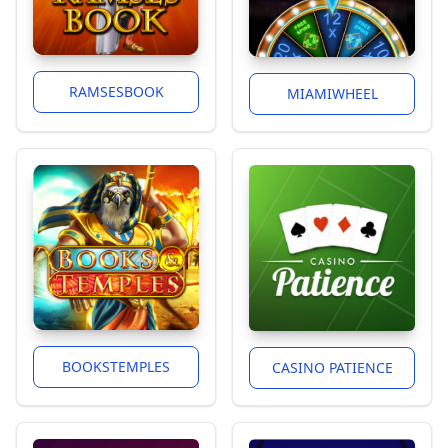
RAMSESBOOK
MIAMIWHEEL
BOOKSTEMPLES
CASINO PATIENCE