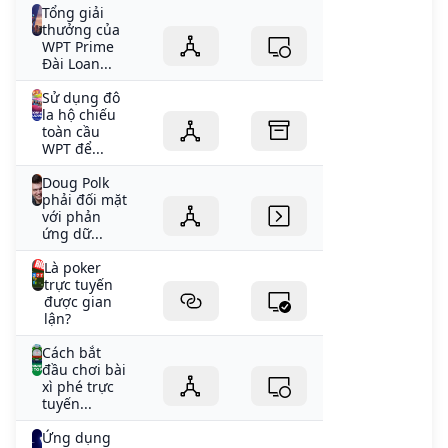
Tổng giải
thưởng của
WPT Prime
Đài Loan...
Sử dụng đô
la hộ chiếu
toàn cầu
WPT để...
Doug Polk
phải đối mặt
với phản
ứng dữ...
Là poker
trực tuyến
được gian
lận?
Cách bắt
đầu chơi bài
xì phé trực
tuyến...
Ứng dụng