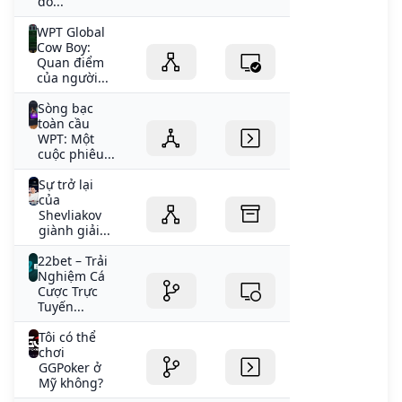
đồ...
WPT Global
Cow Boy:
Quan điểm
của người...
Sòng bạc
toàn cầu
WPT: Một
cuộc phiêu...
Sự trở lại
của
Shevliakov
giành giải...
22bet – Trải
Nghiệm Cá
Cược Trực
Tuyến...
Tôi có thể
chơi
GGPoker ở
Mỹ không?