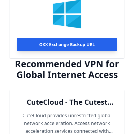
OKX Exchange Backup URL
Recommended VPN for
Global Internet Access
CuteCloud - The Cutest
Cloud
CuteCloud provides unrestricted global
network acceleration. Access network
acceleration services connected with