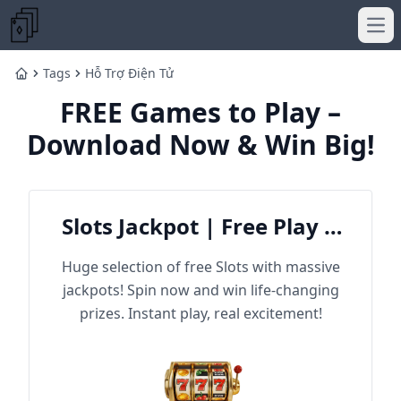
Ope
Tags
Hỗ Trợ Điện Tử
Home
FREE Games to Play –
Download Now & Win Big!
Slots Jackpot | Free Play &
Win Big
Huge selection of free Slots with massive
jackpots! Spin now and win life-changing
prizes. Instant play, real excitement!