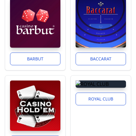
BARBUT
BACCARAT
ROYAL CLUB