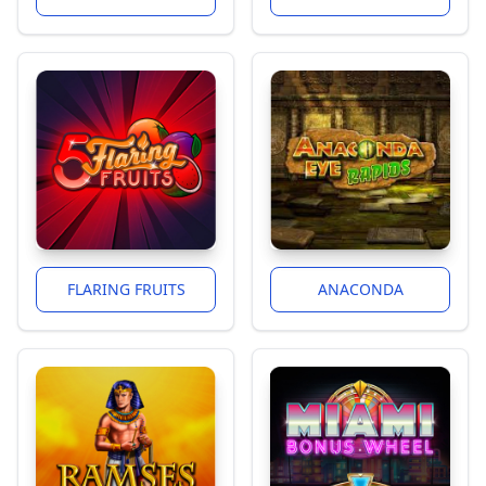
FLARING FRUITS
ANACONDA