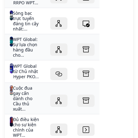
RRPO WPT...
Sòng bạc
trực tuyến
đáng tin cậy
nhất:...
WPT Global:
Sự lựa chọn
hàng đầu
cho...
WPT Global
từ Chủ nhật
Hyper PKO...
Cuộc đua
gay cấn
dành cho
Cầu thủ
xuất...
Đủ điều kiện
cho sự kiện
chính của
WPT...