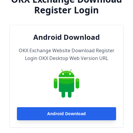
Register Login
Android Download
OKX Exchange Website Download Register
Login OKX Desktop Web Version URL
Android Download