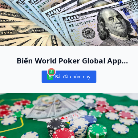
Giải vô địch WPT Prime trở lại với Jereld Sam Shining
Giải vô địch tiền thưởng vàng: Cú sút hàng tuần của bạn ở
Lịch trình giải đấu toàn cầu WPT 2025
Top 5 Nhà Cái Uy Tín Nhất Việt Nam 2024
Lễ hội mùa xuân toàn cầu WPT: 7.000.000 đô la giải thưởn
Phil Ivey tổ chức trò chơi gặp gỡ lễ hội tại Wynn Las Vegas
WPT Global vs GGPoker: Bạn nên chọn nền tảng poke
Game Bắn Cá: Luật Chơi Vũ Khí Và Cách Chọn Mục Tiêu
Phil Ivey tổ chức trò chơi gặp gỡ lễ hội tại Wynn Las Vegas
Khi nào và tại sao số 0 kép được thêm vào bánh xe roulett
Lễ hội mùa xuân toàn cầu WPT: 7.000.000 đô la giải thưởn
Sách hướng dẫn giải đấu WPT Playground 2024
Sòng bạc trực tuyến đáng tin cậy nhất: WPT Global
bắn cá online
Cách đủ điều kiện tham gia các sự kiện trực tuyến của WP
Chơi Tiến Lên Miền Nam Offline: Hướng Dẫn Tải Game và C
Quy tắc mới cho Thiên đường WSOP: Thiết bị điện tử và Hỗ 
Chơi Tiến Lên Miền Nam Offline: Hướng Dẫn Tải Game và C
Rake Chase là gì?
Cuộc thi Discord nóng lên: Hãy tham gia hành động!
Top 5 sòng bạc trực tuyến năm 2025: chơi ở đâu và già
Sử dụng mã tiền thưởng WPT777 để yêu cầu ưu đãi đặc biệt
Làm cho Phil Ivey cười có thể biến thành một ngày trả lương
Frank Stepuchin dẫn đầu RRPO WPT Seminole 2024 sau ngà
Quy tắc mới cho Thiên đường WSOP: Thiết bị điện tử và Hỗ 
Trò chơi roulette lần đầu tiên được chơi ở đâu và khi nào?
WPT Global tổ chức sự kiện ở những quốc gia và khu vực n
WPT Global tổ chức sự kiện ở những quốc gia và khu 
Hướng Dẫn Chi Tiết Về Fun88 Đăng Nhập
Quy tắc mới cho Thiên đường WSOP: Thiết bị điện tử và Hỗ 
Timothy Chung: Từ tiệc sinh nhật đến nhà vô địch WPT Pri
Hyper Dash trong WPT Global là gì? Đi sâu vào hành động 
Sử dụng đô la hộ chiếu toàn cầu WPT để vào các sự kiện cổ
Top 5 Nhà Cái Uy Tín Nhất Việt Nam 2024
Giải vô địch thế giới WPT 2024 khai mạc tại Wynn Las V
game bắn cá miễn phí
bắn cá online
game bắn cá đổi thưởng
game bắn cá miễn phí
game bắn cá miễn phí
bắn cá đổi thưởng
Làm cho Phil Ivey cười có thể biến thành một ngày trả 
Các quy tắc và lựa chọn cá cược ban đầu cho roulette là gì?
2025 Vụ nổ WSOP! Các định dạng mới + Giải thưởng lớn ngư
Timothy Chung: Từ tiệc sinh nhật đến nhà vô địch WPT Pri
TP trong WPT poker là gì?
Một người phụ nữ hướng dẫn lựa chọn đồ chơi tình dục h
Ai đã phát minh ra trò chơi roulette?
Cách giành chiến thắng tại trực tuyến Blackjack: Chiế
Timothy Chung: Từ tiệc sinh nhật đến nhà vô địch WPT Pri
Sự ra đời của sòng bạc trực tuyến đã tác động đến trò chơi
Sòng bạc trực tuyến đáng tin cậy nhất: WPT Global
Vincent Meli tăng lên 100.000 với K♣️ J♣️ Francois Tosques Call
Timothy Chung: Từ tiệc sinh nhật đến nhà vô địch WPT Pri
Doug Polk phải đối mặt với phản ứng dữ dội khi chơi trong 
TP trong WPT poker là gì?
Biến World Poker Global App
Game Bắn Cá Miễn Phí: Cách Chơi Thử Không Cần Nạp Tiền
Bắn Cá Online: Cách Chọn Phiên Bản Trên Điện Thoại Và Má
Bắn Cá Đổi Thưởng Là Gì? Cách Phân Biệt Xu Ảo Và Phần T
Quy tắc mới cho Thiên đường WSOP: Thiết bị điện tử và Hỗ 
Luật Chơi Poker Online tại DA88
WPT Global ¥ 110 CN ¥ triệu Chủ nhật Hyper PKO Showdo
2025 Vụ nổ WSOP! Các định dạng mới + Giải thưởng lớ
Bitstarz không cần tiền thưởng lên tới 5 BTC và 200 vòng q
Vui Cùng Dafabet – Khám Phá Thế Giới Cá Cược Đẳng Cấp
Trò chơi roulette lần đầu tiên được chơi ở đâu và khi nào?
Bắn Cá Đổi Thưởng Là Gì? Cách Phân Biệt Xu Ảo Và Phần T
Bạn có thể chơi WPT Global ở đâu? Các quốc gia được hỗ tr
Các giải đấu hàng ngày từ WPT Global
thành ngôi nhà poker online
Công nghệ đã ảnh hưởng đến trò chơi roulette như th
Luật Chơi Poker Online tại DA88
WPT Global tổ chức sự kiện ở những quốc gia và khu vực n
Những quốc gia nào có thể chơi WPTGlobal vào năm 2024?
Cách tải xuống đăng ký và Master WPT Global: 2025 Guide 
Lịch trình giải đấu toàn cầu WPT 2025
James Obst giành chức vô địch WPT Australia và giành được
Bắt đầu hôm nay
Bitstarz không cần tiền thưởng lên tới 5 BTC và 200 v
mới của bạn
Notifications
Vui Cùng Dafabet – Khám Phá Thế Giới Cá Cược Đẳng Cấp
Ứng dụng sòng bạc trực tuyến hàng đầu năm 2025
Cách bắt đầu chơi bài xì phé trực tuyến vào năm 2025: Hư
Giải vô địch WPT khơi dậy tinh thần của huyền thoại Poker
Texas Holdem Flop có nghĩa là gì?
WPT Australia Returns: Thời điểm quan trọng của poker tiề
Sử dụng đô la hộ chiếu toàn cầu WPT để vào các sự ki
Cory Zeidman nhận tội về kế hoạch gian lận cá cược thể th
Bạn có thể chơi WPT Global ở đâu? Các quốc gia được hỗ tr
WPT Global có ứng dụng di động không?
WPT Global: Sự lựa chọn hàng đầu cho người chơi poker
Bạn không thể tải xuống và chơi WPT Poker Global ở các qu
Giải vô địch WPT Prime trở lại với Jereld Sam Shining
Chơi bài xì phé trực tuyến trên Android: Hướng dẫn năm 2
Nhà tài trợ Tiêu đề WPT Global Now cho Triton Poker Super 
Ngôi sao đang lên của Brazil gây sốc cho tất cả mọi người
Quảng cáo mới nhất của WPT Global: vé cho một số tiền ch
Giới Thiệu Casino Online BK8
Giải vô địch thế giới WPT 2024 khai mạc tại Wynn Las Vegas:
Giải vô địch thế giới WPT 2024 khai mạc tại Wynn Las Vegas:
Đủ điều kiện tham quan Red Dragon Poker Tour Jeju 2025 q
Lịch thi WPT Châu Á Thái Bình Dương 2024-2025
Cách tải xuống WPTGO và bắt đầu
Cách tải xuống đăng ký và Master WPT Global: 2025 Guide 
TP trong WPT poker là gì?
2025 Vụ nổ WSOP! Các định dạng mới + Giải thưởng lớn ngư
WPT Global Cow Boy: Quan điểm của người chơi
Top 5 Nhà Cái Uy Tín Nhất Việt Nam 2024
Sử dụng đô la hộ chiếu toàn cầu WPT để vào các sự kiện cổ
Bắn Cá Đổi Thưởng Là Gì? Cách Phân Biệt Xu Ảo Và Phần T
Game Bắn Cá: Luật Chơi Vũ Khí Và Cách Chọn Mục Tiêu