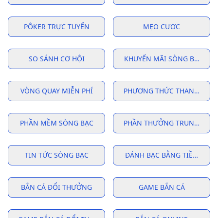
PÔKER TRỰC TUYẾN
MẸO CƯỢC
SO SÁNH CƠ HỘI
KHUYẾN MÃI SÒNG BẠC
VÒNG QUAY MIỄN PHÍ
PHƯƠNG THỨC THANH TOÁ
PHẦN MỀM SÒNG BẠC
PHẦN THƯỞNG TRUNG THÀ
TIN TỨC SÒNG BẠC
ĐÁNH BẠC BẰNG TIỀN THẬT
game bắn cá miễn phí
game bắn cá
bắn cá online
game bắn cá
bắn cá online
BẮN CÁ ĐỔI THƯỞNG
GAME BẮN CÁ
James Obst giành chức vô địch WPT Australia và giành đư
Vui Cùng Dafabet – Khám Phá Thế Giới Cá Cược Đẳng Cấ
Chơi bài xì phé trực tuyến trên Android: Hướng dẫn năm
Đủ điều kiện tham quan Red Dragon Poker Tour Jeju 2025
Lịch thi WPT Châu Á Thái Bình Dương 2024-2025
Công nghệ đã ảnh hưởng đến trò chơi roulette như thế 
Mẹo mới toàn cầu của WPT: Xem trước cá cược tuần 6 c
Là poker trực tuyến được gian lận?
Sự trở lại của Shevliakov giành giải thưởng hàng triệu 
Bắn Cá Online: Cách Chọn Phiên Bản Trên Điện Thoại Và 
Paulius Plausinaitis thắng GGMmillion$ SHR với số tiền 
Không có tiền gửi miễn phí tại WPT Global - chơi mà khôn
Các quy tắc và lựa chọn cá cược ban đầu cho roulette là g
Những quốc gia nào bị hạn chế trên WPT Global?
Ai có nhiều vòng tay WSOP nhất?