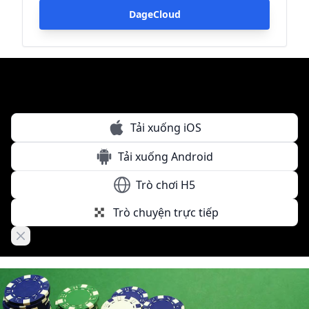
DageCloud
bắn cá đổi thưởng
Giải vô địch thế giới WPT 2024 khai mạc tại Wynn Las Vegas:
Ai có nhiều vòng tay WSOP nhất?
Hướng Dẫn Chi Tiết Về Fun88 Đăng Nhập
Tải xuống iOS
WPT Global vs GGPoker: Bạn nên chọn nền tảng poker nào
Mẹo mới toàn cầu của WPT: Xem trước cá cược tuần 6 của
Tải xuống Android
Tương lai của trò chơi roulette là gì?
Sòng bạc tiền thưởng hàng đầu không có tiền gửi vào năm 
Trò chơi H5
Trò chơi roulette lần đầu tiên được chơi ở đâu và khi nào?
Trò chuyện trực tiếp
WPT Global: Sự lựa chọn hàng đầu cho người chơi poker
Martin Tsvetanov giành chiến thắng trong sự kiện chính Eu
Close banner
game bắn cá
Quảng cáo mới nhất của WPT Global: vé cho một số tiền ch
game bắn cá
game bắn cá đổi thưởng
bắn cá online
Một số vụ bê bối và tranh cãi nổi tiếng về roulette trong suốt
2025 Vụ nổ WSOP! Các định dạng mới + Giải thưởng lớn ngư
Sử dụng đô la hộ chiếu toàn cầu WPT để vào các sự kiện cổ
Máy đánh bạc trả tiền thật mà không cần đặt cọc Chơi miễn
Sòng bạc trực tuyến đáng tin cậy nhất: WPT Global