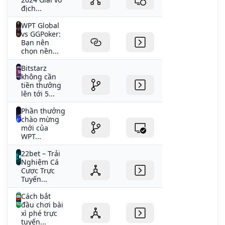
địch...
WPT Global
vs GGPoker:
Bạn nên
chọn nền...
Bitstarz
không cần
tiền thưởng
lên tới 5...
Phần thưởng
chào mừng
mới của
WPT...
22bet – Trải
Nghiệm Cá
Cược Trực
Tuyến...
Cách bắt
đầu chơi bài
xì phé trực
tuyến...