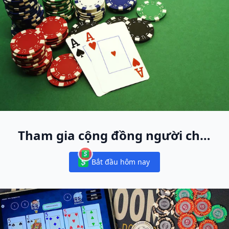
Là poker trực tuyến được gian lận?
Ứng dụng sòng bạc trực tuyến hàng đầu năm 2025
Cách chơi WPT Global trên máy tính của bạn 2024
WSOP USA Top 8 Câu hỏi thường gặp
Đủ điều kiện cho sự kiện chính của WPT Global thông qua 
Đủ điều kiện tham quan Red Dragon Poker Tour Jeju 2025 q
Sòng bạc tiền thưởng hàng đầu không có tiền gửi vào năm 
Bạn có biết trò chơi poker trực tuyến WPTGO
Cory Zeidman nhận tội về kế hoạch gian lận cá cược thể th
Các quy tắc và lựa chọn cá cược ban đầu cho roulette là gì?
Cách giành chiến thắng tại các vị trí trực tuyến vào năm 20
Tùy chọn thanh toán tại EVERYGAME Poker: Giao dịch nha
Cách tải xuống đăng ký và Master WPT Global: 2025 Guide 
Phần thưởng chào mừng mới của WPT Global: lên tới $ 35
Phần thưởng chào mừng mới của WPT Global: lên tới $ 35
Paulius Plausinaitis thắng GGMmillion$ SHR với số tiền 31
Giải vô địch tiền thưởng vàng: Cú sút hàng tuần của bạn ở
Luật Chơi Poker Online tại DA88
Một người phụ nữ hướng dẫn lựa chọn đồ chơi tình dục h
Cách tải xuống WPTGO và bắt đầu
Sự ra đời của sòng bạc trực tuyến đã tác động đến trò chơi
WPT Global Cow Boy: Quan điểm của người chơi
Đủ điều kiện cho sự kiện chính của WPT Global thông qua 
Sòng bạc tiền thưởng hàng đầu không có tiền gửi vào năm 
Luật Chơi Poker Online tại DA88
Ai đã phát minh ra trò chơi roulette?
Sòng bạc trực tuyến đáng tin cậy nhất: WPT Global
WPT Global có ứng dụng di động không?
Những quốc gia nào bị hạn chế trên WPT Global?
Cory Zeidman nhận tội về kế hoạch gian lận cá cược thể th
Sách hướng dẫn giải đấu WPT Australia 2024
Sách hướng dẫn giải đấu WPT Playground 2024
Quy tắc mới cho Thiên đường WSOP: Thiết bị điện tử và Hỗ 
Sự trở lại của Shevliakov giành giải thưởng hàng triệu eu
bắn cá online
game bắn cá
game bắn cá
WPT Australia Returns: Thời điểm quan trọng của poker tiề
Poker toàn cầu có phải là tiền thật không?
Sử dụng đô la hộ chiếu toàn cầu WPT để vào các sự kiện cổ
Tham gia cộng đồng người chơi
Mẹo mới toàn cầu của WPT: Xem trước cá cược tuần 6 của
Doug Polk phải đối mặt với phản ứng dữ dội khi chơi trong 
Bắn Cá Online: Cách Chọn Phiên Bản Trên Điện Thoại Và Má
Frank Stepuchin dẫn đầu RRPO WPT Seminole 2024 sau ngà
WPT Global vs GGPoker: Bạn nên chọn nền tảng poker nào
Frank Stepuchin dẫn đầu RRPO WPT Seminole 2024 sau ngà
cash game lớn nhất thế giới
Những quốc gia nào bị hạn chế trên WPT Global?
Cuộc đua gay cấn dành cho Cầu thủ xuất sắc nhất WPT mùa
Top 5 Nhà Cái Uy Tín Nhất Việt Nam 2024
Bắt đầu hôm nay
Notifications
Ai có nhiều vòng tay WSOP nhất?
Ngôi sao đang lên của Brazil gây sốc cho tất cả mọi người
Texas Holdem Flop có nghĩa là gì?
Quy tắc mới cho Thiên đường WSOP: Thiết bị điện tử và Hỗ 
WPT Global từ Chủ nhật Hyper PKO Showdown: Mua thấp p
Game Bắn Cá Đổi Thưởng: 10 Tiêu Chí Kiểm Tra Nền Tảng
Các giải đấu poker trực tuyến hàng đầu để xem và chơi và
Quy tắc mới cho Thiên đường WSOP: Thiết bị điện tử và Hỗ 
Sòng bạc toàn cầu WPT: Một cuộc phiêu lưu đầy thú vị
Lễ hội mùa xuân toàn cầu WPT: 7.000.000 đô la giải thưởn
Tiêu đề EPT củng cố danh tiếng của Stephen Song như mộ
Hướng dẫn rút tiền toàn cầu của WPT: Tiền mặt được thực 
Paulius Plausinaitis thắng GGMmillion$ SHR với số tiền 31
Tùy chọn thanh toán tại EVERYGAME Poker: Giao dịch nha
Lịch trình giải đấu toàn cầu WPT 2025