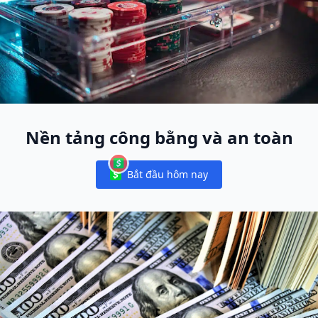
Nền tảng công bằng và an toàn
bắn cá online
Cách đủ điều kiện tham gia các sự kiện trực tuyến củ
Bắt đầu hôm nay
Notifications
Ngày 20-25 tháng 9 năm 2024 Giải vô địch WPT Úc
WPT Global tổ chức sự kiện ở những quốc gia và khu 
game bắn cá đổi thưởng
game bắn cá
bắn cá đổi thưởng
game bắn cá đổi thưởng
bắn cá online
game bắn cá đổi thưởng
Một phát bắn - Giải đấu Freezeout của WPT Global
WSOP USA Top 8 Câu hỏi thường gặp
WPT Australia Returns: Thời điểm quan trọng của poker tiề
Hướng dẫn rút tiền toàn cầu của WPT: Tiền mặt được thực 
Giải vô địch WPT Prime trở lại với Jereld Sam Shining
Sòng bạc trực tuyến đáng tin cậy nhất: WPT Global
WSOP USA Top 8 Câu hỏi thường gặp
WPT Global: Sự lựa chọn hàng đầu cho người chơi pok
Cory Zeidman nhận tội về kế hoạch gian lận cá cược thể th
Luật Chơi Poker Online tại DA88
Ngày 20-25 tháng 9 năm 2024 Giải vô địch WPT Úc
Sòng bạc toàn cầu WPT: Một cuộc phiêu lưu đầy thú vị
Cách giành chiến thắng tại các vị trí trực tuyến vào năm 20
Máy đánh bạc trả tiền thật mà không cần đặt cọc Chơi miễn
Cuộc thi Discord nóng lên: Hãy tham gia hành động!
Cách tải xuống WPTGO và bắt đầu
Mẹo mới toàn cầu của WPT: Xem trước cá cược tuần 6 của
WPT Global Cow Boy: Quan điểm của người chơi
11 ứng dụng và trò chơi poker hay nhất dành cho Android
Những quốc gia nào bị hạn chế trên WPT Global?
Sử dụng mã tiền thưởng WPT777 để yêu cầu ưu đãi đặc biệt
Vincent Meli tăng lên 100.000 với K♣️ J♣️ Francois Tosques
Sòng bạc tiền thưởng hàng đầu không có tiền gửi vào năm 
WPT Global Cow Boy: Quan điểm của người chơi
Phil Ivey tổ chức trò chơi gặp gỡ lễ hội tại Wynn Las Vegas
Tiền thưởng chào mừng sòng bạc trực tuyến không có tiền
Quy tắc mới cho Thiên đường WSOP: Thiết bị điện tử và Hỗ 
Lịch trình giải đấu toàn cầu WPT 2025
Trò chơi roulette lần đầu tiên được chơi ở đâu và khi n
Công nghệ đã ảnh hưởng đến trò chơi roulette như thế nà
Các quy tắc và lựa chọn cá cược ban đầu cho roulette là gì?
Vincent Meli tăng lên 100.000 với K♣️ J♣️ Francois Tosques Call
Những quốc gia nào có thể chơi WPTGlobal vào năm 2024?
Ai có nhiều vòng tay WSOP nhất?
Paulius Plausinaitis thắng GGMmillion$ SHR với số tiền 31
Cách tải xuống WPTGO và bắt đầu