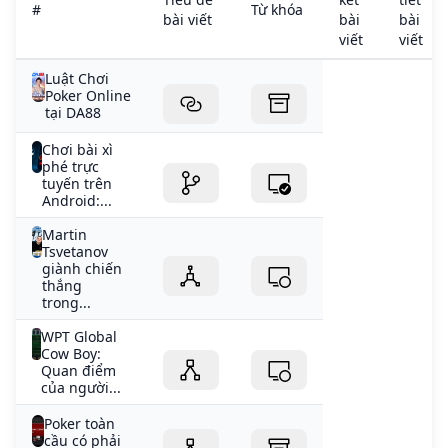
#
Từ khóa
bài viết
bài
bài
Bắn Cá Online: Cách Chọn Phiên Bản Trên Điện Thoại Và 
viết
viết
Bạn có biết trò chơi poker trực tuyến WPTGO
Sách hướng dẫn giải đấu WPT Australia 2024
Luật Chơi
Bạn có thể chơi WPT Global ở đâu? Các quốc gia được hỗ 
Poker Online
tại DA88
Sòng bạc trực tuyến đáng tin cậy nhất: WPT Global
Một số vụ bê bối và tranh cãi nổi tiếng về roulette trong s
Chơi bài xì
22bet – Trải Nghiệm Cá Cược Trực Tuyến Đẳng Cấp
phé trực
tuyến trên
Doug Polk phải đối mặt với phản ứng dữ dội khi chơi tron
Android:...
Những quốc gia nào có thể chơi WPTGlobal vào năm 202
Martin
game bắn cá miễn phí
Tsvetanov
Roulette đóng vai trò gì trong văn hóa đại chúng chẳng
giành chiến
Phần thưởng chào mừng mới của WPT Global: lên tới $ 
thắng
trong...
Ai đã phát minh ra trò chơi roulette?
Máy đánh bạc trả tiền thật mà không cần đặt cọc Chơi mi
WPT Global
Cow Boy:
Bạn có biết trò chơi poker trực tuyến WPTGO
Quan điểm
Sòng bạc toàn cầu WPT: Một cuộc phiêu lưu đầy thú vị
của người...
Một số vụ bê bối và tranh cãi nổi tiếng về roulette trong s
Poker toàn
Hyper Dash trong WPT Global là gì? Đi sâu vào hành độn
cầu có phải