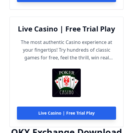
Live Casino | Free Trial Play
The most authentic Casino experience at
your fingertips! Try hundreds of classic
games for free, feel the thrill, win real
rewards!
Live Casino | Free Trial Play
OKX Exchange Download