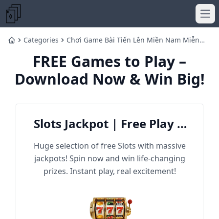
Ope
Categories
Chơi Game Bài Tiến Lên Miền Nam Miễn
Home
Phí
FREE Games to Play –
Download Now & Win Big!
Slots Jackpot | Free Play &
Win Big
Huge selection of free Slots with massive
jackpots! Spin now and win life-changing
prizes. Instant play, real excitement!