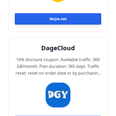
MoJie.net
DageCloud
10% discount coupon. Available traffic: 300
GB/month. Plan duration: 365 days. Traffic
reset: reset on order date or by purchasing
traffic package. Maximum achievable
bandwidth: 1000 Mbps. Node protocol:
Trojan.