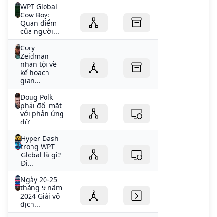
WPT Global
Cow Boy:
Quan điểm
của người...
Cory
Zeidman
nhận tội về
kế hoạch
gian...
Doug Polk
phải đối mặt
với phản ứng
dữ...
Hyper Dash
trong WPT
Global là gì?
Đi...
Ngày 20-25
tháng 9 năm
2024 Giải vô
địch...