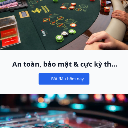
Game Bắn Cá Miễn Phí: Cách Chơi Thử Không Cần Nạp Tiền
Hyper Dash trong WPT Global là gì? Đi sâu vào hành động 
Nhà tài trợ Tiêu đề WPT Global Now cho Triton Poker Super 
Tổng giải thưởng của WPT Prime Đài Loan là bao nhiêu
Giải vô địch thế giới WPT 2024 khai mạc tại Wynn Las Vegas:
Game Bắn Cá Miễn Phí: Cách Chơi Thử Không Cần Nạp Tiền
Paulius Plausinaitis thắng GGMmillion$ SHR với số tiề
Trò chơi roulette lần đầu tiên được chơi ở đâu và khi nào?
Trò chơi roulette lần đầu tiên được chơi ở đâu và khi nào?
Game Bắn Cá Miễn Phí: Cách Chơi Thử Không Cần Nạp Tiền
Roulette đóng vai trò gì trong văn hóa đại chúng chẳng h
Phil Ivey tổ chức trò chơi gặp gỡ lễ hội tại Wynn Las Vegas
Ngôi sao đang lên của Brazil gây sốc cho tất cả mọi người
22bet – Trải Nghiệm Cá Cược Trực Tuyến Đẳng Cấp
Hướng dẫn sự kiện WPT Paris 2024
Paulius Plausinaitis thắng GGMmillion$ SHR với số tiền 31
Giới Thiệu Casino Online BK8
Tiền thưởng chào mừng sòng bạc trực tuyến không có tiền
Các giải đấu hàng ngày từ WPT Global
Game Bắn Cá Đổi Thưởng: 10 Tiêu Chí Kiểm Tra Nền Tảng
game bắn cá
Tùy chọn thanh toán tại EVERYGAME Poker: Giao dịch nha
Bạn có biết trò chơi poker trực tuyến WPTGO
Tùy chọn thanh toán tại EVERYGAME Poker: Giao dịch nha
Lễ hội mùa xuân toàn cầu WPT: 7.000.000 đô la giải thưởn
2025 Vụ nổ WSOP! Các định dạng mới + Giải thưởng lớn ngư
Khi nào và tại sao số 0 kép được thêm vào bánh xe roulett
WSOP USA Top 8 Câu hỏi thường gặp
Luật Chơi Poker Online tại DA88
Lịch thi WPT Châu Á Thái Bình Dương 2024-2025
Chơi Tiến Lên Miền Nam Offline: Hướng Dẫn Tải Game và C
Cách giành chiến thắng tại trực tuyến Blackjack: Chiến lượ
Những quốc gia nào có thể chơi WPTGlobal vào năm 2024?
Hướng Dẫn Chi Tiết Về Fun88 Đăng Nhập
Giải vô địch WPT khơi dậy tinh thần của huyền thoại P
WPT Australia Returns: Thời điểm quan trọng của poker tiề
Vui Cùng Dafabet – Khám Phá Thế Giới Cá Cược Đẳng Cấp
Chơi Game Bài Tiến Lên Miền Nam Miễn Phí
Cuộc thi Discord nóng lên: Hãy tham gia hành động!
WPT Global: Sự lựa chọn hàng đầu cho người chơi poker
Roulette đóng vai trò gì trong văn hóa đại chúng chẳng h
Vui Cùng Dafabet – Khám Phá Thế Giới Cá Cược Đẳng 
bắn cá online
game bắn cá miễn phí
game bắn cá
bắn cá online
bắn cá online
game bắn cá đổi thưởng
Khi nào và tại sao số 0 kép được thêm vào bánh xe rou
WPT Global vs GGPoker: Bạn nên chọn nền tảng poker nào
Lễ hội mùa xuân toàn cầu WPT: 7.000.000 đô la giải thưởn
22bet – Trải Nghiệm Cá Cược Trực Tuyến Đẳng Cấp
Tương lai của trò chơi roulette là gì?
Ai có nhiều vòng tay WSOP nhất?
Poker toàn cầu có phải là tiền thật không?
Top 5 sòng bạc trực tuyến năm 2025: chơi ở đâu và già
Tùy chọn thanh toán tại EVERYGAME Poker: Giao dịch nha
Sòng bạc tiền thưởng hàng đầu không có tiền gửi vào năm 
Một người phụ nữ hướng dẫn lựa chọn đồ chơi tình dục h
Hướng Dẫn Chi Tiết Về Fun88 Đăng Nhập
Vui Cùng Dafabet – Khám Phá Thế Giới Cá Cược Đẳng Cấp
11 ứng dụng và trò chơi poker hay nhất dành cho Android
Cory Zeidman nhận tội về kế hoạch gian lận cá cược th
An toàn, bảo mật & cực kỳ thú
Cách chơi WPT Global trên máy tính của bạn 2024
Một số vụ bê bối và tranh cãi nổi tiếng về roulette trong suốt
Điều khoản tiền thưởng toàn cầu của WPT: Tiền mặt được t
Cuộc thi Discord nóng lên: Hãy tham gia hành động!
Trò chơi roulette lần đầu tiên được chơi ở đâu và khi nào?
Hướng Dẫn Chi Tiết Về Fun88 Đăng Nhập
Giới Thiệu Casino Online BK8
Máy đánh bạc trả tiền thật mà không cần đặt cọc Chơi miễn
Martin Tsvetanov giành chiến thắng trong sự kiện chính Eu
Sử dụng mã tiền thưởng WPT777 để yêu cầu ưu đãi đặc biệt
Game Bắn Cá Đổi Thưởng: 10 Tiêu Chí Kiểm Tra Nền Tảng
Cách tải xuống đăng ký và Master WPT Global: 2025 Guide 
Những quốc gia nào bị hạn chế trên WPT Global?
vị
Là poker trực tuyến được gian lận?
Game Bắn Cá Miễn Phí: Cách Chơi Thử Không Cần Nạp Tiền
Ứng dụng sòng bạc trực tuyến hàng đầu năm 2025
Giải vô địch WPT khơi dậy tinh thần của huyền thoại Poker
Ứng dụng sòng bạc trực tuyến hàng đầu năm 2025
Sự trở lại của Shevliakov giành giải thưởng hàng triệu eu
Phần thưởng chào mừng mới của WPT Global: lên tới $ 35
Bắt đầu hôm nay
Tiền thưởng chào mừng sòng bạc trực tuyến không có 
Notifications
Kèo Bóng Đá Châu Âu: Hướng Dẫn Chi Tiết và Cách Đọc Kè
Tôi có thể chơi GGPoker ở Mỹ không?
Luật Chơi Poker Online tại DA88
Các giải đấu poker trực tuyến hàng đầu để xem và chơi và
Tùy chọn thanh toán tại EVERYGAME Poker: Giao dịch nha
WPT Global: Sự lựa chọn hàng đầu cho người chơi poker
Hướng dẫn sự kiện WPT Paris 2024
Roulette đóng vai trò gì trong văn hóa đại chúng chẳng h
Vincent Meli tăng lên 100.000 với K♣️ J♣️ Francois Tosques Call
Vincent Meli tăng lên 100.000 với K♣️ J♣️ Francois Tosques Call
Timothy Chung: Từ tiệc sinh nhật đến nhà vô địch WPT Pri
Phần thưởng chào mừng mới của WPT Global: lên tới $ 35
Kèo Bóng Đá Châu Âu: Hướng Dẫn Chi Tiết và Cách Đọc Kè
Ngày 20-25 tháng 9 năm 2024 Giải vô địch WPT Úc
WSOP USA Top 8 Câu hỏi thường gặp
Cách giành chiến thắng tại các vị trí trực tuyến vào năm 20
Ngày 20-25 tháng 9 năm 2024 Giải vô địch WPT Úc
Máy đánh bạc trả tiền thật mà không cần đặt cọc Chơi miễn
WPT Global tổ chức sự kiện ở những quốc gia và khu vực n
Paulius Plausinaitis thắng GGMmillion$ SHR với số tiền 31
Ai có nhiều vòng tay WSOP nhất?
Tùy chọn thanh toán tại EVERYGAME Poker: Giao dịch nha
Roulette đóng vai trò gì trong văn hóa đại chúng chẳng h
Lịch thi WPT Châu Á Thái Bình Dương 2024-2025
Tùy chọn thanh toán tại EVERYGAME Poker: Giao dịch nha
Giới Thiệu Casino Online Vip79
WPT Global từ Chủ nhật Hyper PKO Showdown: Mua thấp p
Những quốc gia nào có thể chơi WPTGlobal vào năm 2024?
Cách bắt đầu chơi bài xì phé trực tuyến vào năm 2025: Hư
Sòng bạc tiền thưởng hàng đầu không có tiền gửi vào năm 
Phil Ivey tổ chức trò chơi gặp gỡ lễ hội tại Wynn Las Vegas