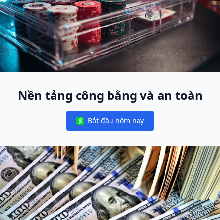
Nền tảng công bằng và an toàn
game bắn cá
Tôi có thể chơi GGPoker ở Mỹ không?
Bắt đầu hôm nay
Notifications
Bắn Cá Online: Cách Chọn Phiên Bản Trên Điện Thoại 
Giới Thiệu Casino Online BK8
game bắn cá đổi thưởng
game bắn cá đổi thưởng
bắn cá online
bắn cá online
bắn cá online
game bắn cá miễn phí
Roulette đóng vai trò gì trong văn hóa đại chúng chẳ
Mẹo mới toàn cầu của WPT: Xem trước cá cược tuần 6 của
Cách tải xuống WPTGO và bắt đầu
Hyper Dash trong WPT Global là gì? Đi sâu vào hành động 
Sòng bạc trực tuyến đáng tin cậy nhất: WPT Global
Nguồn gốc của cái tên Roulette là gì?
WPT Global có ứng dụng di động không?
Ngày 20-25 tháng 9 năm 2024 Giải vô địch WPT Úc
Cách đủ điều kiện tham gia các sự kiện trực tuyến của WP
Vui Cùng Dafabet – Khám Phá Thế Giới Cá Cược Đẳng Cấp
Đủ điều kiện tham quan Red Dragon Poker Tour Jeju 2025 q
Hướng dẫn rút tiền toàn cầu của WPT: Tiền mặt được thực 
Chơi Game Bài Tiến Lên Miền Nam Miễn Phí
Bạn có thể chơi WPT Global ở đâu? Các quốc gia được hỗ tr
Vui Cùng Dafabet – Khám Phá Thế Giới Cá Cược Đẳng 
11 ứng dụng và trò chơi poker hay nhất dành cho Android
WPT Global có ứng dụng di động không?
Chơi bài xì phé trực tuyến trên Android: Hướng dẫn năm 2
11 ứng dụng và trò chơi poker hay nhất dành cho Android
Phần thưởng chào mừng mới của WPT Global: lên tới $ 35
Ngày 20-25 tháng 9 năm 2024 Giải vô địch WPT Úc
Sòng bạc tiền thưởng hàng đầu không có tiền gửi vào 
Công nghệ đã ảnh hưởng đến trò chơi roulette như thế nà
Các giải đấu poker trực tuyến hàng đầu để xem và chơi và
Ai đã phát minh ra trò chơi roulette?
James Obst giành chức vô địch WPT Australia và giành được
Cách tải xuống WPTGO và bắt đầu
Martin Tsvetanov giành chiến thắng trong sự kiện chính Eu
WPT Global ¥ 110 CN ¥ triệu Chủ nhật Hyper PKO Sh
Martin Tsvetanov giành chiến thắng trong sự kiện chính Eu
Frank Stepuchin dẫn đầu RRPO WPT Seminole 2024 sau ngà
Tổng giải thưởng của WPT Prime Đài Loan là bao nhiêu
Sự trở lại của Shevliakov giành giải thưởng hàng triệu eu
Tổng giải thưởng của WPT Prime Đài Loan là bao nhiêu
Ai đã phát minh ra trò chơi roulette?
WPT Global Cow Boy: Quan điểm của người chơi