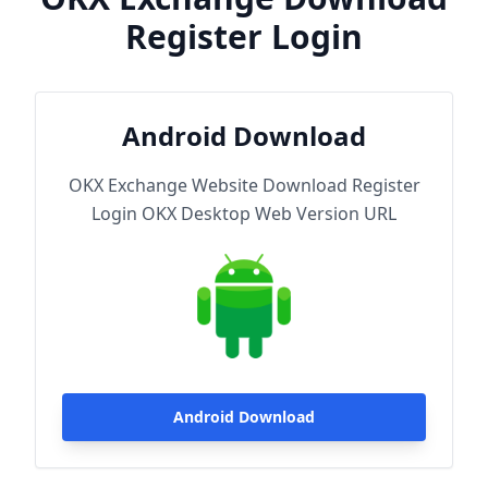
Register Login
Android Download
OKX Exchange Website Download Register
Login OKX Desktop Web Version URL
Android Download