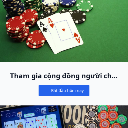
Sách hướng dẫn giải đấu WPT Australia 2024
Sự trở lại của Shevliakov giành giải thưởng hàng triệu eu
Tương lai của trò chơi roulette là gì?
Quy tắc mới cho Thiên đường WSOP: Thiết bị điện tử và Hỗ 
Bạn có thể chơi WPT Global ở đâu? Các quốc gia được hỗ tr
WPT Global vs GGPoker: Bạn nên chọn nền tảng poker nào
Luật Chơi Poker Online tại DA88
Sòng bạc toàn cầu WPT: Một cuộc phiêu lưu đầy thú vị
Top 5 sòng bạc trực tuyến năm 2025: chơi ở đâu và giành c
Cách giành chiến thắng tại các vị trí trực tuyến vào năm 20
Poker toàn cầu có phải là tiền thật không?
Một số vụ bê bối và tranh cãi nổi tiếng về roulette trong suốt
Đánh giá về Everygame Poker: Hướng dẫn chơi Poker trực 
Sự ra đời của sòng bạc trực tuyến đã tác động đến trò chơi
Tiền thưởng chào mừng sòng bạc trực tuyến không có tiền
Phần thưởng chào mừng mới của WPT Global: lên tới $ 35
Một người phụ nữ hướng dẫn lựa chọn đồ chơi tình dục h
Cách giành chiến thắng tại trực tuyến Blackjack: Chiến lượ
Bắn Cá Đổi Thưởng Là Gì? Cách Phân Biệt Xu Ảo Và Phần T
Cách tải xuống đăng ký và Master WPT Global: 2025 Guide 
Nhà tài trợ Tiêu đề WPT Global Now cho Triton Poker Super 
Giải vô địch thế giới WPT 2024 khai mạc tại Wynn Las Vegas:
Ngày 20-25 tháng 9 năm 2024 Giải vô địch WPT Úc
WPT Global tổ chức sự kiện ở những quốc gia và khu vực n
WPT Global tổ chức sự kiện ở những quốc gia và khu vực n
Phần thưởng chào mừng mới của WPT Global: lên tới $ 35
Chơi Game Bài Tiến Lên Miền Nam Miễn Phí
Top 5 sòng bạc trực tuyến năm 2025: chơi ở đâu và giành c
Giải vô địch WPT Prime trở lại với Jereld Sam Shining
Không có tiền gửi miễn phí tại WPT Global - chơi mà không 
Cách bắt đầu chơi bài xì phé trực tuyến vào năm 2025: Hư
WPT Global: Sự lựa chọn hàng đầu cho người chơi poker
Chơi bài xì phé trực tuyến trên Android: Hướng dẫn năm 2
Chơi Tiến Lên Miền Nam Offline: Hướng Dẫn Tải Game và C
bắn cá đổi thưởng
game bắn cá
game bắn cá
Luật Chơi Poker Online tại DA88
Ai đã phát minh ra trò chơi roulette?
Sự trở lại của Shevliakov giành giải thưởng hàng triệu eu
Tham gia cộng đồng người chơi
Ai đã phát minh ra trò chơi roulette?
11 ứng dụng và trò chơi poker hay nhất dành cho Android
Đủ điều kiện tham quan Red Dragon Poker Tour Jeju 2025 q
Tương lai của trò chơi roulette là gì?
Máy đánh bạc trả tiền thật mà không cần đặt cọc Chơi miễn
Kèo Bóng Đá Châu Âu: Hướng Dẫn Chi Tiết và Cách Đọc Kè
cash game lớn nhất thế giới
James Obst giành chức vô địch WPT Australia và giành được
Timothy Chung: Từ tiệc sinh nhật đến nhà vô địch WPT Pri
Lịch trình giải đấu toàn cầu WPT 2025
Bắt đầu hôm nay
Notifications
WPT Global Cow Boy: Quan điểm của người chơi
Top 5 sòng bạc trực tuyến năm 2025: chơi ở đâu và giành c
Hyper Dash trong WPT Global là gì? Đi sâu vào hành động 
Tổng giải thưởng của WPT Prime Đài Loan là bao nhiêu
Sách hướng dẫn giải đấu WPT Playground 2024
Cách tải xuống đăng ký và Master WPT Global: 2025 Guide 
Những quốc gia nào bị hạn chế trên WPT Global?
Frank Stepuchin dẫn đầu RRPO WPT Seminole 2024 sau ngà
Đủ điều kiện cho sự kiện chính của WPT Global thông qua 
Ứng dụng sòng bạc trực tuyến hàng đầu năm 2025
Giải vô địch tiền thưởng vàng: Cú sút hàng tuần của bạn ở
Frank Stepuchin dẫn đầu RRPO WPT Seminole 2024 sau ngà
Rake Chase là gì?
Cách đủ điều kiện tham gia các sự kiện trực tuyến của WP
Bạn không thể tải xuống và chơi WPT Poker Global ở các qu