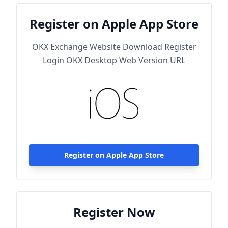
Register on Apple App Store
OKX Exchange Website Download Register
Login OKX Desktop Web Version URL
Register on Apple App Store
Register Now