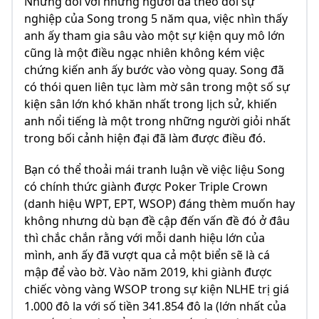
Nhưng đối với những người đã theo dõi sự
nghiệp của Song trong 5 năm qua, việc nhìn thấy
anh ấy tham gia sâu vào một sự kiện quy mô lớn
cũng là một điều ngạc nhiên không kém việc
chứng kiến ​​​​anh ấy bước vào vòng quay. Song đã
có thói quen liên tục làm mờ sân trong một số sự
kiện sân lớn khó khăn nhất trong lịch sử, khiến
anh nổi tiếng là một trong những người giỏi nhất
trong bối cảnh hiện đại đã làm được điều đó.
Bạn có thể thoải mái tranh luận về việc liệu Song
có chính thức giành được Poker Triple Crown
(danh hiệu WPT, EPT, WSOP) đáng thèm muốn hay
không nhưng dù bạn đề cập đến vấn đề đó ở đâu
thì chắc chắn rằng với mỗi danh hiệu lớn của
mình, anh ấy đã vượt qua cả một biển sẽ là cá
mập để vào bờ. Vào năm 2019, khi giành được
chiếc vòng vàng WSOP trong sự kiện NLHE trị giá
1.000 đô la với số tiền 341.854 đô la (lớn nhất của