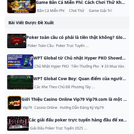
Game Bắn Cá Miễn Phí: Cách Chơi Thử Không Cần Nạp Tiền Game Bắn Cá Miễn Phí: Cách Chơi Thử Không Cần Nạp Tiền Game bắn cá miễn phí là lựa chọn phù hợp cho người muốn tìm hiểu luật chơi, thử vũ khí và làm quen với cách di chuyển của các mục tiêu mà không cần sử dụng tiền thật. Tuy nhiên, từ “miễn phí” không phải lúc nào cũng có nghĩa rằng trò chơi hoàn toàn không có giao dịch.
WPT Global ¥ 110 CN ¥ triệu Chủ nhật Hyper PKO Show
Giới Thiệu Casino Online BK8
Tiền thưởng chào mừng sòng bạc trực tuyến không có ti
Trò chơi roulette lần đầu tiên được chơi ở đâu và khi nào
Roulette đóng vai trò gì trong văn hóa đại chúng chẳng
Làm cho Phil Ivey cười có thể biến thành một ngày trả lươ
Hướng dẫn sự kiện WPT Paris 2024
Timothy Chung: Từ tiệc sinh nhật đến nhà vô địch WPT P
Bắn Cá Miễn Phí
Chơi Thử
Game Giải Trí
Ngày 20-25 tháng 9 năm 2024 Giải vô địch WPT Úc
Điều khoản tiền thưởng toàn cầu của WPT: Tiền mặt được
WPT Global tổ chức sự kiện ở những quốc gia và khu vực
Tôi có thể chơi GGPoker ở Mỹ không?
game bắn cá miễn phí
game bắn cá đổi thưởng
Bài Viết Được Đề Xuất
WPT Global tổ chức sự kiện ở những quốc gia và khu vực
Rake Chase là gì?
Ngôi sao đang lên của Brazil gây sốc cho tất cả mọi ngư
Đối tác toàn cầu của WPT với Câu lạc bộ bài Poker & Sòng
Giới Thiệu Casino Online Vip79
Sử dụng mã tiền thưởng WPT777 để yêu cầu ưu đãi đặc bi
Nhà tài trợ Tiêu đề WPT Global Now cho Triton Poker Sup
Lễ hội mùa xuân toàn cầu WPT: 7.000.000 đô la giải thư
Mẹo mới toàn cầu của WPT: Xem trước cá cược tuần 6 c
Tổng giải thưởng của WPT Prime Đài Loan là bao nhiêu
Bắn Cá Đổi Thưởng Là Gì? Cách Phân Biệt Xu Ảo Và Phần
game bắn cá miễn phí
game bắn cá đổi thưởng
Giải vô địch tiền thưởng vàng: Cú sút hàng tuần của bạn
Poker toàn cầu có phải là tiền thật không? Global Poker kết hợp trò chơi xã hội với cơ hội kiếm được tiền thật. Mô hình rút thăm trúng thưởng hợp pháp của nó làm cho nó trở thành một nền tảng phổ biến ở Hoa Kỳ và Canada. Tìm hiểu hệ thống tiền tệ của Global Poker Tiền vàng Tiền vàng chỉ nhằm mục đích giải trí và không thể quy đổi thành tiền mặt. Chúng được bao gồm trong các gói mà người chơi có thể mua.
Kèo Bóng Đá Châu Âu: Hướng Dẫn Chi Tiết và Cách Đọc 
Nguồn gốc của cái tên Roulette là gì?
Lịch trình giải đấu toàn cầu WPT 2025
Những quốc gia nào bị hạn chế trên WPT Global?
WPT Global vs GGPoker: Bạn nên chọn nền tảng poker n
Cory Zeidman nhận tội về kế hoạch gian lận cá cược thể 
Cách tải xuống đăng ký và Master WPT Global: 2025 Guid
Làm cho Phil Ivey cười có thể biến thành một ngày trả lươ
Poker Toàn Cầu
Poker Trực Tuyến
Mô Hình Rút Thăm Trúng T
Tiêu đề EPT củng cố danh tiếng của Stephen Song như 
Trò chơi roulette lần đầu tiên được chơi ở đâu và khi nào
Game Bắn Cá Đổi Thưởng: 10 Tiêu Chí Kiểm Tra Nền Tảng
Sự trở lại của Shevliakov giành giải thưởng hàng triệu 
Poker toàn cầu có phải là tiền thật không?
Hướng dẫn rút tiền toàn cầu của WPT: Tiền mặt được thự
Không có tiền gửi miễn phí tại WPT Global - chơi mà khôn
Một người phụ nữ hướng dẫn lựa chọn đồ chơi tình dục
Chơi Tiến Lên Miền Nam Offline: Hướng Dẫn Tải Game và
Không có tiền gửi miễn phí tại WPT Global - chơi mà khôn
Cách giành chiến thắng tại các vị trí trực tuyến vào năm 
Quảng cáo mới nhất của WPT Global: vé cho một số tiền 
game bắn cá đổi thưởng
WPT Global ¥ 110 CN ¥ triệu Chủ nhật Hyper PKO Show
Công nghệ đã ảnh hưởng đến trò chơi roulette như thế 
Tổng giải thưởng của WPT Prime Đài Loan là bao nhiêu
Paulius Plausinaitis thắng GGMmillion$ SHR với số tiền 
WPT Global từ Chủ nhật Hyper PKO Showdown: Mua thấp phấn khích cao Sự kiện: Chủ nhật Hyperâ PKO Showdown Mua vào: Â 33 (khoảng 4,56 đô la) Cam kết: ¥ 1.000.000 (trong khu vực $ 137K) Ngày & giờ: 06 tháng 4 lúc 12:00 UTC Loại: Knockout tiến bộ (PKO), Â hông turbo cấu trúc Tại sao lại là Hyperâ? Bởi vì nó đi trong nano giây. Người rèm tăng nhanh, các cầu thủ bị loại nhanh hơn và toàn bộ giải đấu được hoàn thành trong khoảng bốn giờ.
Kèo Bóng Đá Châu Âu: Hướng Dẫn Chi Tiết và Cách Đọc 
Ai đã phát minh ra trò chơi roulette?
Sách hướng dẫn giải đấu WPT Australia 2024
Đối tác toàn cầu của WPT với Câu lạc bộ bài Poker & Sòng
11 ứng dụng và trò chơi poker hay nhất dành cho Androi
Top 5 sòng bạc trực tuyến năm 2025: chơi ở đâu và giành
Chủ Nhật Hyper PKO
Tiền Thưởng Pko
¥ 33 Mua Vào
2025 Vụ nổ WSOP! Các định dạng mới + Giải thưởng lớn n
Các giải đấu poker trực tuyến hàng đầu để xem và chơi 
Bạn không thể tải xuống và chơi WPT Poker Global ở các
Giới Thiệu Casino Online BK8
Game Bắn Cá Miễn Phí: Cách Chơi Thử Không Cần Nạp Ti
Quảng cáo mới nhất của WPT Global: vé cho một số tiền 
game bắn cá đổi thưởng
Ngôi sao đang lên của Brazil gây sốc cho tất cả mọi ngư
Những quốc gia nào bị hạn chế trên WPT Global?
Vui Cùng Dafabet – Khám Phá Thế Giới Cá Cược Đẳng Cấ
Ứng dụng sòng bạc trực tuyến hàng đầu năm 2025
Công nghệ đã ảnh hưởng đến trò chơi roulette như thế 
WPT Global Cow Boy: Quan điểm của người chơi Đã chơi tại các sòng bạc trực tuyến như WPT Global khá lâu rồi, tôi đã có những chia sẻ kinh nghiệm. Tóm lại, WPT Global cung cấp một số trò chơi sòng bạc xuất sắc, bao gồm một loại độc đáo có tên là Poker Flips, nhưng không có tên nào là “Cowboy”. Tuy nhiên, nếu bạn đang đề cập đến một trò chơi khe có chủ đề phương Tây có tựa đề “Cowboy”, tôi có thể chia sẻ những hiểu biết của mình dựa trên trải nghiệm của tôi.
Đối tác toàn cầu của WPT với Câu lạc bộ bài Poker & Sòng
Texas Holdem Flop có nghĩa là gì?
Giải vô địch thế giới WPT 2024 khai mạc tại Wynn Las Vega
Tiêu đề EPT củng cố danh tiếng của Stephen Song như 
Lịch thi WPT Châu Á Thái Bình Dương 2024-2025
Những quốc gia nào bị hạn chế trên WPT Global?
Các Khe Theo Chủ Đề Phương Tây
Trò Chơi Sòng Bạc Trực 
Rake Chase là gì?
Sự trở lại của Shevliakov giành giải thưởng hàng triệu 
Giới Thiệu Casino Online BK8
Điều khoản tiền thưởng toàn cầu của WPT: Tiền mặt được
Rake Chase là gì?
Tương lai của trò chơi roulette là gì?
bắn cá đổi thưởng
Game Bắn Cá Đổi Thưởng: 10 Tiêu Chí Kiểm Tra Nền Tảng
Game Bắn Cá Miễn Phí: Cách Chơi Thử Không Cần Nạp Ti
bắn cá đổi thưởng
Sòng bạc tiền thưởng hàng đầu không có tiền gửi vào nă
Vui Cùng Dafabet – Khám Phá Thế Giới Cá Cược Đẳng Cấ
game bắn cá
Giới Thiệu Casino Online Vip79 Vip79.com là một trong những nền tảng casino trực tuyến uy tín nhất tại Việt Nam, thu hút người chơi nhờ vào giao diện thân thiện, dịch vụ chuyên nghiệp và các trò chơi đa dạng. Trong bài viết này, chúng tôi sẽ hướng dẫn bạn cách đăng ký tài khoản, nạp tiền, đặt cược và khám phá những trò chơi thú vị tại Vip79. 1. Vip79 Là Gì? Vip79 là một casino online nổi bật tại Việt Nam, cung cấp hàng loạt trò chơi cá cược từ truyền thống đến hiện đại.
2025 Vụ nổ WSOP! Các định dạng mới + Giải thưởng lớn n
Ngày 20-25 tháng 9 năm 2024 Giải vô địch WPT Úc
Cuộc thi Discord nóng lên: Hãy tham gia hành động!
Đối tác toàn cầu của WPT với Câu lạc bộ bài Poker & Sòng
Kèo Bóng Đá Châu Âu: Hướng Dẫn Chi Tiết và Cách Đọc 
Vincent Meli tăng lên 100.000 với K♣️ J♣️ Francois Tosques Ca
Sòng bạc tiền thưởng hàng đầu không có tiền gửi vào nă
Vip79
Casino Online
Hướng Dẫn Đăng Ký Vip79
Giới Thiệu Casino Online BK8
Mẹo mới toàn cầu của WPT: Xem trước cá cược tuần 6 c
Hướng dẫn rút tiền toàn cầu của WPT: Tiền mặt được thự
Cách chơi WPT Global trên máy tính của bạn 2024
game bắn cá miễn phí
game bắn cá
Bạn có thể chơi WPT Global ở đâu? Các quốc gia được hỗ 
game bắn cá
Một người phụ nữ hướng dẫn lựa chọn đồ chơi tình dục
Top 5 sòng bạc trực tuyến năm 2025: chơi ở đâu và giành
Khi nào và tại sao số 0 kép được thêm vào bánh xe roule
Các giải đấu poker trực tuyến hàng đầu để xem và chơi vào năm 2025 Poker trực tuyến vẫn là một trong những trò chơi trực tuyến phổ biến nhất vào năm 2025. Cho dù bạn là người chơi rec hay một chuyên gia, lịch trình giải đấu đã chín muồi với giá trị, mang đến cho người chơi từ khắp nơi trên thế giới cơ hội chiến đấu với những cảnh báo khổng lồ. Đây là một danh sách của các giải đấu poker trực tuyến tốt nhất mà bạn sẽ không muốn bỏ lỡ năm nay â và tại saoWPT toàn cầuđang nhận phí.
Top 5 Nhà Cái Uy Tín Nhất Việt Nam 2024
Một phát bắn - Giải đấu Freezeout của WPT Global
Cách tải xuống đăng ký và Master WPT Global: 2025 Guid
Hyper Dash trong WPT Global là gì? Đi sâu vào hành độn
Sách hướng dẫn giải đấu WPT Australia 2024
Texas Holdem Flop có nghĩa là gì?
Lịch thi WPT Châu Á Thái Bình Dương 2024-2025
Chơi Game Bài Tiến Lên Miền Nam Miễn Phí
Hướng Dẫn Chi Tiết Về Fun88 Đăng Nhập
Sự ra đời của sòng bạc trực tuyến đã tác động đến trò ch
Ai đã phát minh ra trò chơi roulette?
Công nghệ đã ảnh hưởng đến trò chơi roulette như thế 
Giải Đấu Poker Trực Tuyến 2025
Giải Đấu Poker Tốt Nhất 202
22bet – Trải Nghiệm Cá Cược Trực Tuyến Đẳng Cấp
Timothy Chung: Từ tiệc sinh nhật đến nhà vô địch WPT P
Tiêu đề EPT củng cố danh tiếng của Stephen Song như 