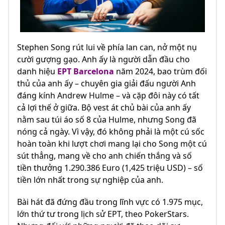
Cách bắt đầu chơi bài xì phé trực tuyến vào năm 2025: Hư
2025 Vụ nổ WSOP! Các định dạng mới + Giải thưởng lớn ngư
Cory Zeidman nhận tội về kế hoạch gian lận cá cược thể th
Top 5 Nhà Cái Uy Tín Nhất Việt Nam 2024
Paulius Plausinaitis thắng GGMmillion$ SHR với số tiền 31
Hyper Dash trong WPT Global là gì? Đi sâu vào hành động 
Lịch thi WPT Châu Á Thái Bình Dương 2024-2025
WPT Australia Returns: Thời điểm quan trọng của poker tiề
Stephen Song rút lui về phía lan can, nở một nụ
Nguồn gốc của cái tên Roulette là gì?
Trò chơi roulette lần đầu tiên được chơi ở đâu và khi nào?
cười gượng gạo. Anh ấy là người dẫn đầu cho
Martin Tsvetanov giành chiến thắng trong sự kiện chính Eu
WPT Global có ứng dụng di động không?
danh hiệu
EPT
Barcelona
năm 2024, bao trùm đối
Mẹo mới toàn cầu của WPT: Xem trước cá cược tuần 6 của
Cách bắt đầu chơi bài xì phé trực tuyến vào năm 2025: Hư
thủ của anh ấy – chuyên gia giải đấu người Anh
Hướng Dẫn Chi Tiết Về Fun88 Đăng Nhập
Bắn Cá Đổi Thưởng Là Gì? Cách Phân Biệt Xu Ảo Và Phần T
đáng kính Andrew Hulme – và cặp đôi này có tất
cả lợi thế ở giữa. Bộ vest át chủ bài của anh ấy
nằm sau túi áo số 8 của Hulme, nhưng Song đã
nóng cả ngày. Vì vậy, đó không phải là một cú sốc
hoàn toàn khi lượt chơi mang lại cho Song một cú
sút thẳng, mang về cho anh chiến thắng và số
tiền thưởng 1.290.386 Euro (1,425 triệu USD) – số
tiền lớn nhất trong sự nghiệp của anh.
Bài hát đã đứng đầu trong lĩnh vực có 1.975 mục,
lớn thứ tư trong lịch sử EPT, theo PokerStars.