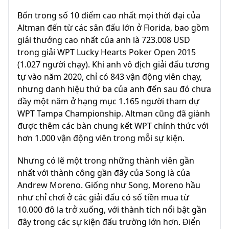
Bốn trong số 10 điểm cao nhất mọi thời đại của
Altman đến từ các sân đấu lớn ở Florida, bao gồm
giải thưởng cao nhất của anh là 723.008 USD
trong giải WPT Lucky Hearts Poker Open 2015
(1.027 người chạy). Khi anh vô địch giải đấu tương
tự vào năm 2020, chỉ có 843 vận động viên chạy,
nhưng danh hiệu thứ ba của anh đến sau đó chưa
đầy một năm ở hạng mục 1.165 người tham dự
WPT Tampa Championship. Altman cũng đã giành
được thêm các bàn chung kết WPT chính thức với
hơn 1.000 vận động viên trong mỗi sự kiện.
Nhưng có lẽ một trong những thành viên gần
nhất với thành công gần đây của Song là của
Andrew Moreno. Giống như Song, Moreno hầu
như chỉ chơi ở các giải đấu có số tiền mua từ
10.000 đô la trở xuống, với thành tích nổi bật gần
đây trong các sự kiện đấu trường lớn hơn. Điển