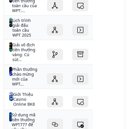
tiền thưởng
toàn cầu của
WPT:...
Lịch trình
giải đấu
toàn cầu
WPT 2025
Giải vô địch
tiền thưởng
vàng: Cú
sút...
Phần thưởng
chào mừng
mới của
WPT...
Giới Thiệu
Casino
Online BK8
Sử dụng mã
tiền thưởng
WPT777 để