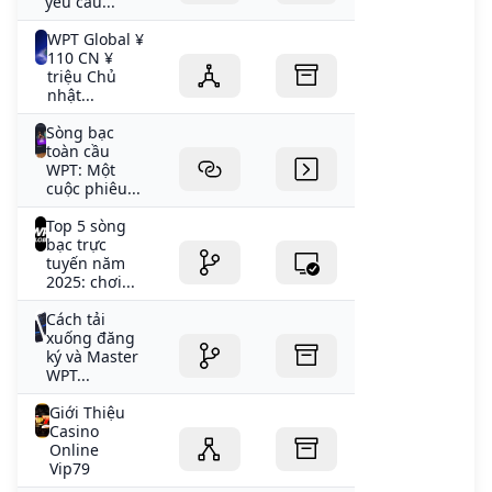
yêu cầu...
WPT Global ¥
110 CN ¥
triệu Chủ
nhật...
Sòng bạc
toàn cầu
WPT: Một
cuộc phiêu...
Top 5 sòng
bạc trực
tuyến năm
2025: chơi...
Cách tải
xuống đăng
ký và Master
WPT...
Giới Thiệu
Casino
Online
Vip79