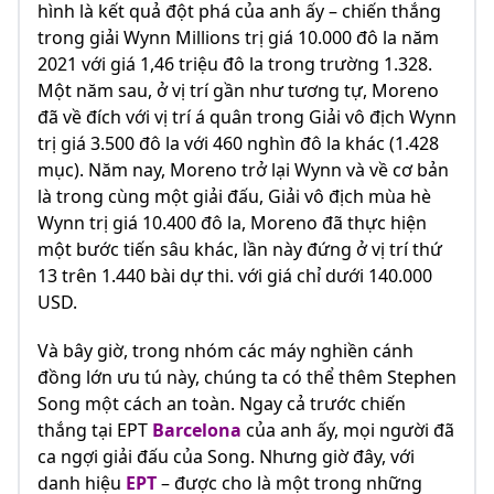
hình là kết quả đột phá của anh ấy – chiến thắng
trong giải Wynn Millions trị giá 10.000 đô la năm
2021 với giá 1,46 triệu đô la trong trường 1.328.
Một năm sau, ở vị trí gần như tương tự, Moreno
đã về đích với vị trí á quân trong Giải vô địch Wynn
trị giá 3.500 đô la với 460 nghìn đô la khác (1.428
mục). Năm nay, Moreno trở lại Wynn và về cơ bản
là trong cùng một giải đấu, Giải vô địch mùa hè
Wynn trị giá 10.400 đô la, Moreno đã thực hiện
một bước tiến sâu khác, lần này đứng ở vị trí thứ
13 trên 1.440 bài dự thi. với giá chỉ dưới 140.000
USD.
Và bây giờ, trong nhóm các máy nghiền cánh
đồng lớn ưu tú này, chúng ta có thể thêm Stephen
Song một cách an toàn. Ngay cả trước chiến
thắng tại EPT
Barcelona
của anh ấy, mọi người đã
ca ngợi giải đấu của Song. Nhưng giờ đây, với
danh hiệu
EPT
– được cho là một trong những