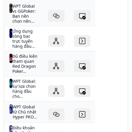
WPT Global
vs GGPoker:
Bạn nên
chọn nền...
Ứng dụng
sòng bạc
trực tuyến
hàng đầu...
Đủ điều kiện
tham quan
Red Dragon
Poker...
WPT Global:
Sự lựa chọn
hàng đầu
cho...
WPT Global
từ Chủ nhật
Hyper PKO...
Điều khoản