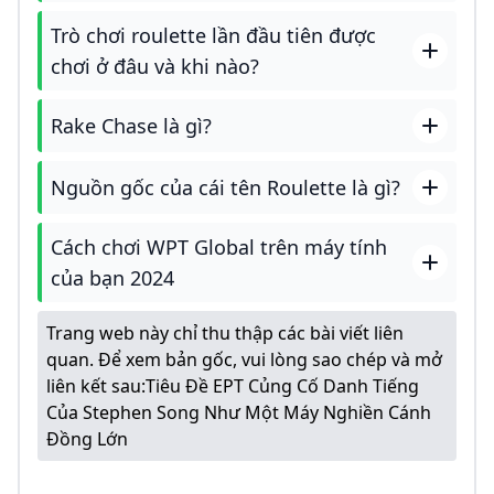
bắn cá đổi thưởng
bắn cá đổi thưởng
Phil Ivey tổ chức trò chơi gặp gỡ lễ hội tại Wynn Las V
Trò chơi roulette lần đầu tiên được
Cách tải xuống đăng ký và Master WPT Global: 2025 Gu
Sự trở lại của Shevliakov giành giải thưởng hàng triệ
Máy đánh bạc trả tiền thật mà không cần đặt cọc Chơi
Cuộc đua gay cấn dành cho Cầu thủ xuất sắc nhất WPT
Top 5 Nhà Cái Uy Tín Nhất Việt Nam 2024
chơi ở đâu và khi nào?
bắn cá online
Cách giành chiến thắng tại trực tuyến Blackjack: Chiế
Martin Tsvetanov giành chiến thắng trong sự kiện chín
Sòng bạc trực tuyến đáng tin cậy nhất: WPT Global
Tôi có thể chơi GGPoker ở Mỹ không?
Máy đánh bạc trả tiền thật mà không cần đặt cọc Chơi
Rake Chase là gì?
Cách tải xuống đăng ký và Master WPT Global: 2025 Gu
Hyper Dash trong WPT Global là gì? Đi sâu vào hành đ
Tôi có thể chơi GGPoker ở Mỹ không?
Kèo Bóng Đá Châu Âu: Hướng Dẫn Chi Tiết và Cách Đọ
Cuộc thi Discord nóng lên: Hãy tham gia hành động!
Game Bắn Cá: Luật Chơi Vũ Khí Và Cách Chọn Mục Tiêu
Top 5 sòng bạc trực tuyến năm 2025: chơi ở đâu và già
Nguồn gốc của cái tên Roulette là gì?
Ai có nhiều vòng tay WSOP nhất?
Bitstarz không cần tiền thưởng lên tới 5 BTC và 200 v
Giải vô địch WPT Prime trở lại với Jereld Sam Shining
WSOP USA Top 8 Câu hỏi thường gặp
Đánh giá về Everygame Poker: Hướng dẫn chơi Poker t
Sự ra đời của sòng bạc trực tuyến đã tác động đến trò
Cách chơi WPT Global trên máy tính
Rake Chase là gì?
Cách bắt đầu chơi bài xì phé trực tuyến vào năm 2025
Ai đã phát minh ra trò chơi roulette?
Sự ra đời của sòng bạc trực tuyến đã tác động đến trò
Tiêu đề EPT củng cố danh tiếng của Stephen Song nh
của bạn 2024
Một người phụ nữ hướng dẫn lựa chọn đồ chơi tình d
Timothy Chung: Từ tiệc sinh nhật đến nhà vô địch WP
game bắn cá miễn phí
Trang web này chỉ thu thập các bài viết liên
Điều khoản tiền thưởng toàn cầu của WPT: Tiền mặt đ
Nhà tài trợ Tiêu đề WPT Global Now cho Triton Poker S
quan. Để xem bản gốc, vui lòng sao chép và mở
Ngày 20-25 tháng 9 năm 2024 Giải vô địch WPT Úc
liên kết sau:
Tiêu Đề EPT Củng Cố Danh Tiếng
Cách bắt đầu chơi bài xì phé trực tuyến vào năm 2025
Của Stephen Song Như Một Máy Nghiền Cánh
Chơi Game Bài Tiến Lên Miền Nam Miễn Phí
Đồng Lớn
Roulette đóng vai trò gì trong văn hóa đại chúng chẳ
game bắn cá miễn phí
Hướng dẫn sự kiện WPT Paris 2024