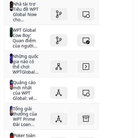
Nhà tài trợ
Tiêu đề WPT
Global Now
cho...
WPT Global
Cow Boy:
Quan điểm
của người...
Những quốc
gia nào có
thể chơi
WPTGlobal...
Quảng cáo
mới nhất
của WPT
Global: vé...
Tổng giải
thưởng của
WPT Prime
Đài Loan...
Poker toàn