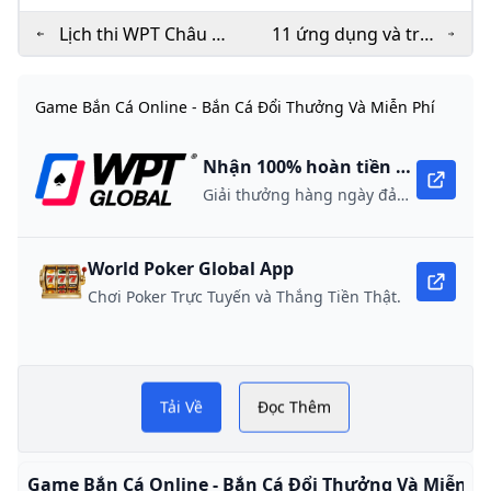
Paulius Plausinaitis thắng GGMmillion$ SHR với số tiề
Không có tiền gửi miễn phí tại WPT Global - chơi mà kh
Phần thưởng chào mừng mới của WPT Global: lên tới 
Lịch thi WPT Châu Á
11 ứng dụng và trò
Lễ hội mùa xuân toàn cầu WPT: 7.000.000 đô la giải 
Cách đủ điều kiện tham gia các sự kiện trực tuyến củ
Thái Bình Dương
chơi poker hay nhất
Những quốc gia nào bị hạn chế trên WPT Global?
Giải vô địch WPT khơi dậy tinh thần của huyền thoại 
2024-2025
dành cho Android
game bắn cá miễn phí
Cách tải xuống WPTGO và bắt đầu
Game Bắn Cá Online - Bắn Cá Đổi Thưởng Và Miễn Phí
Texas Holdem Flop có nghĩa là gì?
Phần thưởng chào mừng mới của WPT Global: lên tới $ 
game bắn cá đổi thưởng
WPT Australia Returns: Thời điểm quan trọng của poker
Game Bắn Cá Đổi Thưởng: 10 Tiêu Chí Kiểm Tra Nền Tảng
Sử dụng đô la hộ chiếu toàn cầu WPT để vào các sự kiệ
Không có tiền gửi miễn phí tại WPT Global - chơi mà kh
Hướng dẫn rút tiền toàn cầu của WPT: Tiền mặt được thự
Nhận 100% hoàn tiền khi nạp lần đầu
Trò chơi roulette lần đầu tiên được chơi ở đâu và khi n
Giải vô địch WPT Prime trở lại với Jereld Sam Shining
WPT Global Million Hyper PKO Showdown: Chi tiết & Hướ
Giải thưởng hàng ngày đảm bảo 10,000 USD
Quy tắc mới cho Thiên đường WSOP: Thiết bị điện tử và
Lịch thi WPT Châu Á Thái Bình Dương 2024-2025
Máy đánh bạc trả tiền thật mà không cần đặt cọc Chơi mi
TP trong WPT poker là gì?
Phil Ivey tổ chức trò chơi gặp gỡ lễ hội tại Wynn Las V
Ai đã phát minh ra trò chơi roulette?
Rake Chase là gì?
World Poker Global App
bắn cá đổi thưởng
WPT Global: Sự lựa chọn hàng đầu cho người chơi poker
Sòng bạc trực tuyến đáng tin cậy nhất: WPT Global
James Obst giành chức vô địch WPT Australia và giành
Nhà tài trợ Tiêu đề WPT Global Now cho Triton Poker Sup
Chơi Poker Trực Tuyến và Thắng Tiền Thật.
Ngôi sao đang lên của Brazil gây sốc cho tất cả mọi n
WPT Global vs GGPoker: Bạn nên chọn nền tảng poker
WPT Global Cow Boy: Quan điểm của người chơi
Doug Polk phải đối mặt với phản ứng dữ dội khi chơi t
WPT Global Million Hyper PKO Showdown: Chi tiết & 
Rake Chase là gì?
Chơi Game Bài Tiến Lên Miền Nam Miễn Phí
n
Game Bắn Cá Online - Bắn
WSOP USA Top 8 Câu hỏi thường gặp
game bắn cá
game bắn cá miễn phí
Sòng bạc toàn cầu WPT: Một cuộc phiêu lưu đầy thú vị
Đủ điều kiện tham quan Red Dragon Poker Tour Jeju 2
Giải vô địch thế giới WPT 2024 khai mạc tại Wynn Las Vega
Top 5 sòng bạc trực tuyến năm 2025: chơi ở đâu và giành
Tải Về
Đọc Thêm
í
Cá Đổi Thưởng Và Miễn Phí
Đánh giá về Everygame Poker: Hướng dẫn chơi Poker t
Sử dụng mã tiền thưởng WPT777 để yêu cầu ưu đãi đặc bi
Rake Chase là gì?
Game Bắn Cá Miễn Phí: Cách Chơi Thử Không Cần Nạp 
Texas Holdem Flop có nghĩa là gì?
Giới Thiệu Casino Online BK8
game bắn cá
Cách đủ điều kiện tham gia các sự kiện trực tuyến củ
Bắn Cá Online: Cách Chọn Phiên Bản Trên Điện Thoại Và 
Quảng cáo mới nhất của WPT Global: vé cho một số tiền 
Game Bắn Cá Online - Bắn Cá Đổi Thưởng Và Miễn Ph